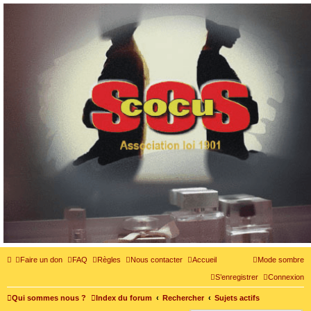
SOS cocu
SOS cocu est une association loi 1901 dont l'objet est le soutien aux victimes d'adultère.
Pouvoir parler, se confier, recevoir un soutien moral pour traverser une situation
personnelle douloureuse
Faire un don
FAQ
Règles
Nous contacter
Accueil
Mode sombre
S’enregistrer
Connexion
Qui sommes nous ?
Index du forum
Rechercher
Sujets actifs