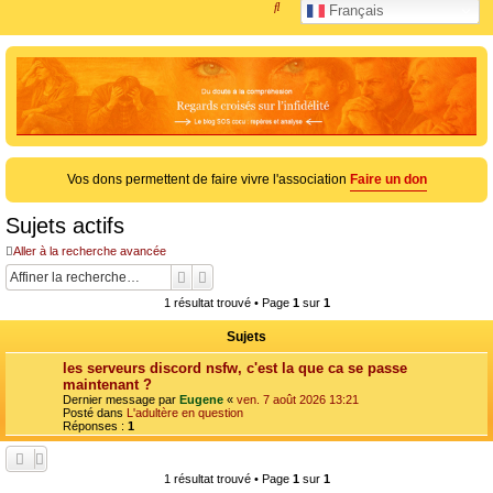
R
Français
e
c
h
e
r
c
Vos dons permettent de faire vivre l'association
Faire un don
h
e
Sujets actifs
r
Aller à la recherche avancée
Rechercher
Recherche avancée
1 résultat trouvé • Page
1
sur
1
Sujets
les serveurs discord nsfw, c'est la que ca se passe
maintenant ?
Dernier message par
Eugene
«
ven. 7 août 2026 13:21
Posté dans
L'adultère en question
Réponses :
1
1 résultat trouvé • Page
1
sur
1