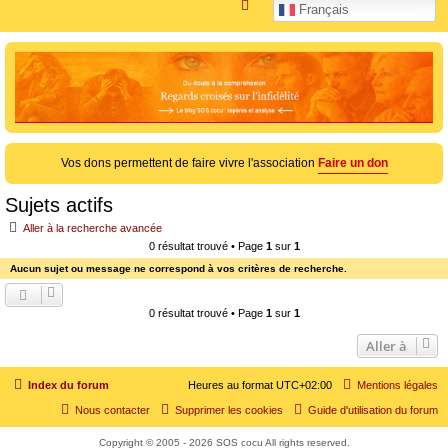
R
Français
e
c
h
e
r
c
Vos dons permettent de faire vivre l'association
Faire un don
h
e
Sujets actifs
r
Aller à la recherche avancée
0 résultat trouvé • Page
1
sur
1
Aucun sujet ou message ne correspond à vos critères de recherche.
0 résultat trouvé • Page
1
sur
1
Aller à
Index du forum
Heures au format
UTC+02:00
Mentions légales
Nous contacter
Supprimer les cookies
Guide d'utilisation du forum
Copyright © 2005 - 2026 SOS cocu All rights reserved.