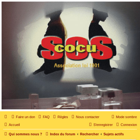
SOS cocu
SOS cocu est une association loi 1901 dont l'objet est le soutien aux victimes d'adultère.
Pouvoir parler, se confier, recevoir un soutien moral pour traverser une situation
personnelle douloureuse
Faire un don
FAQ
Règles
Nous contacter
Mode sombre
Accueil
S’enregistrer
Connexion
Qui sommes nous ?
Index du forum
Rechercher
Sujets actifs