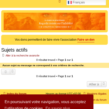
R
Français
e
c
h
e
r
c
Vos dons permettent de faire vivre l'association
Faire un don
h
e
Sujets actifs
r
Aller à la recherche avancée
0 résultat trouvé • Page
1
sur
1
Aucun sujet ou message ne correspond à vos critères de recherche.
0 résultat trouvé • Page
1
sur
1
Aller à
Index du forum
Heures au format
UTC+02:00
Mentions légales
Nous contacter
Supprimer les cookies
Guide d'utilisation du forum
En poursuivant votre navigation, vous acceptez
l’utilisation de cookies.
En savoir plus
Copyright © 2005 - 2026 SOS cocu All rights reserved.