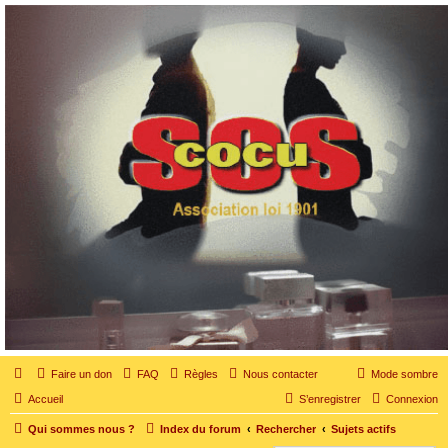
SOS cocu
SOS cocu est une association loi 1901 dont l'objet est le soutien aux victimes d'adultère.
Pouvoir parler, se confier, recevoir un soutien moral pour traverser une situation
personnelle douloureuse
Faire un don
FAQ
Règles
Nous contacter
Mode sombre
Accueil
S’enregistrer
Connexion
Qui sommes nous ?
Index du forum
Rechercher
Sujets actifs