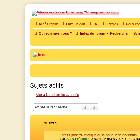
SOS cocu
Accès rapide
Faire un don
FAQ
Règles
Nous con
Qui sommes nous ?
Index du forum
Rechercher
Suje
SOS cocu est une association loi 1901 dont l'objet est le soutien aux vic
Vers le contenu
Sujets actifs
Aller à la recherche avancée
Rechercher
Recherche avancée
SUJETS
Stress post traumatique ou la douleur de l'incertain
par
Sans Prétention
»
sam. 25 mars 2023 11:42
» d