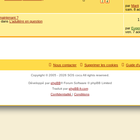
1
2
D
par
Marit
e
sam. 8 ao
r
n
 maintenant ?
1
i
 dans
L'adultère en question
e
r
D
par
Euge
m
e
ven. 7 ao
e
r
s
n
s
i
a
e
g
r
e
m
e
s
Nous contacter
Supprimer les cookies
Guide d'u
s
a
g
Copyright © 2005 - 2026 SOS cocu All rights reserved.
e
Développé par
phpBB
® Forum Software © phpBB Limited
Traduit par
phpBB-fr.com
Confidentialité
|
Conditions