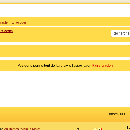
tacter
Accueil
ts actifs
times d'adultère. Pouvoir parler, se confier, recevoir un soutien moral pour traverser une sit
Vos dons permettent de faire vivre l'association
Faire un don
RÉPONSES
1
ans
Adultèmes (Maux à Mots)