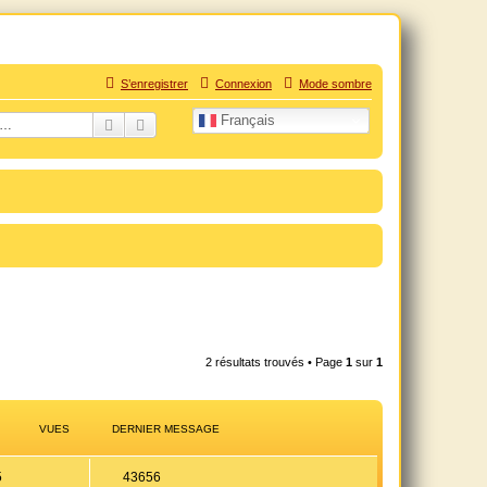
S’enregistrer
Connexion
Mode sombre
Français
uation personnelle douloureuse
Rechercher
Recherche avancée
2 résultats trouvés • Page
1
sur
1
VUES
DERNIER MESSAGE
R
V
5
43656