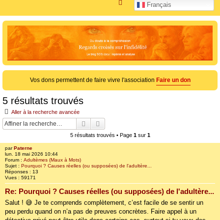
R
Français
e
c
h
e
r
c
Vos dons permettent de faire vivre l'association
Faire un don
h
e
5 résultats trouvés
r
Aller à la recherche avancée
Rechercher
Recherche avancée
5 résultats trouvés • Page
1
sur
1
par
Paterne
lun. 18 mai 2026 10:44
Forum :
Adultèmes (Maux à Mots)
Sujet :
Pourquoi ? Causes réelles (ou supposées) de l'adultère...
Réponses :
13
Vues :
59171
Re: Pourquoi ? Causes réelles (ou supposées) de l'adultère...
Salut ! 😅 Je te comprends complètement, c’est facile de se sentir un
peu perdu quand on n’a pas de preuves concrètes. Faire appel à un