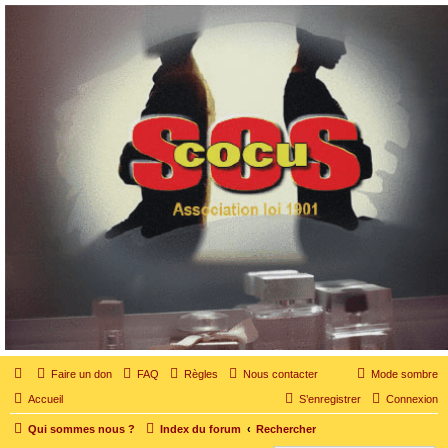
SOS cocu
SOS cocu est une association loi 1901 dont l'objet est le soutien aux victimes d'adultère.
Pouvoir parler, se confier, recevoir un soutien moral pour traverser une situation
personnelle douloureuse
Faire un don
FAQ
Règles
Nous contacter
Mode sombre
Accueil
S’enregistrer
Connexion
Qui sommes nous ?
Index du forum
Rechercher