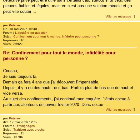
détective privé peut être utile dans certains cas, surtout si tu veux des
preuves fiables et légales, mais ce n’est pas une solution miracle et ça
peut vite coûter ...
Aller au message
par
Paterne
lun. 18 mai 2026 10:30
Forum :
L'adultère en question
Sujet :
Confinement pour tout le monde, infidélité pour personne ?
Réponses :
10
Vues :
36927
Re: Confinement pour tout le monde, infidélité pour
personne ?
Coucou,
Je suis toujours là.
Demain ça fera 4 ans que j'ai découvert l'impensable.
Depuis, il y a eu des hauts, des bas. Parfois plus de bas que de haut et
vice versa.
Au sujet des confinements, j'ai continué mon enquête. J'étais cocue à
partir aux alentours de janvier février 2020. Donc cocue ...
Aller au message
par
Paterne
dim. 17 mai 2026 12:59
Forum :
Témoignages
Sujet :
Trahison avec proche
Réponses :
11
Vues :
13786