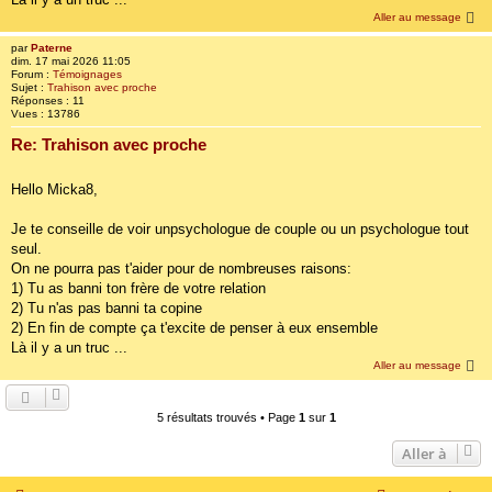
Aller au message
par
Paterne
dim. 17 mai 2026 11:05
Forum :
Témoignages
Sujet :
Trahison avec proche
Réponses :
11
Vues :
13786
Re: Trahison avec proche
Hello Micka8,
Je te conseille de voir unpsychologue de couple ou un psychologue tout
seul.
On ne pourra pas t'aider pour de nombreuses raisons:
1) Tu as banni ton frère de votre relation
2) Tu n'as pas banni ta copine
2) En fin de compte ça t'excite de penser à eux ensemble
Là il y a un truc ...
Aller au message
5 résultats trouvés • Page
1
sur
1
Aller à