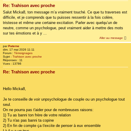
Re: Trahison avec proche
Salut Micka8, ton message m’a vraiment touché. Ce que tu traverses est
difficile, et je comprends que tu puisses ressentir à la fois colère,
tristesse et même une certaine excitation. Parler avec quelqu’un de
neutre, comme un psychologue, peut vraiment aider à mettre des mots
sur tes émotions et à y ...
Aller au message
par
Paterne
dim. 17 mai 2026 11:11
Forum :
Témoignages
Sujet :
Trahison avec proche
Réponses :
11
Vues :
13786
Re: Trahison avec proche
Hello Micka8,
Je te conseille de voir unpsychologue de couple ou un psychologue tout
seul.
On ne pourra pas t'aider pour de nombreuses raisons:
1) Tu as banni ton frère de votre relation
2) Tu n'as pas banni ta copine
2) En fin de compte ça t'excite de penser à eux ensemble
Là il y a un truc ...