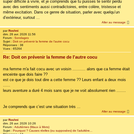
super difficile à vivre, et je comprends que tu puisses te sentir perdu
avec des sentiments aussi contradictoires, entre colère, tristesse et
même excitation. Dans ce genre de situation, parler avec quelqu’un
d’extérieur, surtout ...
Aller au message
par
Roshni
dim. 26 avr. 2026 11:56
Forum :
Sondages
Sujet :
Doit on prévenir la femme de l'autre cocu
Réponses :
38
Vues :
65264
Re: Doit on prévenir la femme de l'autre cocu
ma femme m'a fait cocu avec un voisin ........... alors que ca femme était
enceinte que dois faire ??
est ce que je dois tout dire a cette femme ?? Leurs enfant a deux mois
......
leurs aventure a duré 4 mois sans que je ne voit absolument rien ........
Je comprends que c’est une situation très ...
Aller au message
par
Roshni
dim. 26 avr. 2026 10:26
Forum :
Adultèmes (Maux à Mots)
Sujet :
Pourquoi ? Causes réelles (ou supposées) de l'adultère...