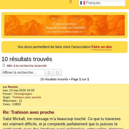
R
Français
e
c
h
e
r
c
Vos dons permettent de faire vivre l'association
Faire un don
h
e
10 résultats trouvés
r
Aller à la recherche avancée
Rechercher
Recherche avancée
10 résultats trouvés • Page
1
sur
1
par
Roshni
mer. 13 mai 2026 16:05
Forum :
Témoignages
Sujet :
Trahison avec proche
Réponses :
11
Vues :
13802
Re: Trahison avec proche
Salut Micka8, ton message m’a beaucoup touché. Ce que tu traverses
est vraiment difficile, et je comprends parfaitement que tu puisses te