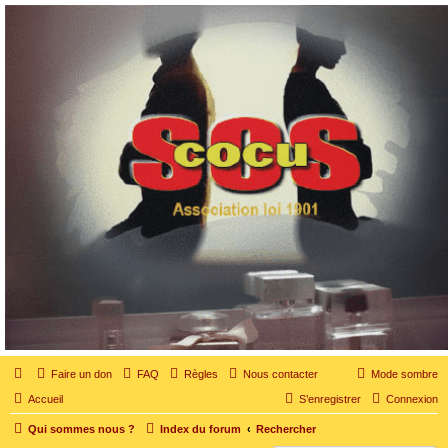
SOS cocu
SOS cocu est une association loi 1901 dont l'objet est le soutien aux victimes d'adultère.
Pouvoir parler, se confier, recevoir un soutien moral pour traverser une situation
personnelle douloureuse
Faire un don
FAQ
Règles
Nous contacter
Mode sombre
Accueil
S’enregistrer
Connexion
Qui sommes nous ?
Index du forum
Rechercher