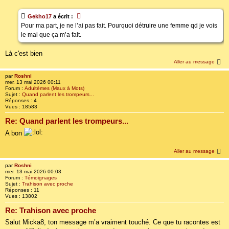
Gekho17
a écrit :
Pour ma part, je ne l’ai pas fait. Pourquoi détruire une femme qd je vois
le mal que ça m’a fait.
Là c'est bien
Aller au message
par
Roshni
mer. 13 mai 2026 00:11
Forum :
Adultèmes (Maux à Mots)
Sujet :
Quand parlent les trompeurs...
Réponses :
4
Vues :
18583
Re: Quand parlent les trompeurs...
A bon
Aller au message
par
Roshni
mer. 13 mai 2026 00:03
Forum :
Témoignages
Sujet :
Trahison avec proche
Réponses :
11
Vues :
13802
Re: Trahison avec proche
Salut Micka8, ton message m’a vraiment touché. Ce que tu racontes est