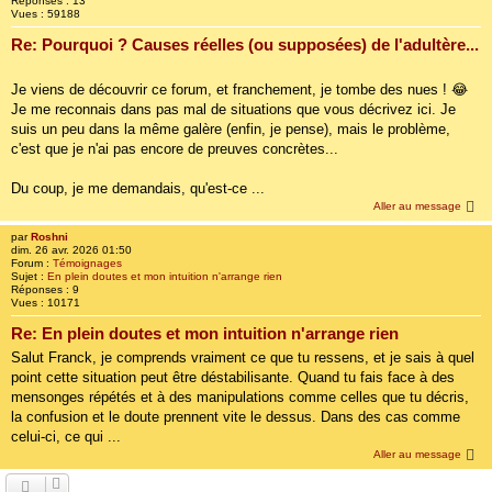
Réponses :
13
Vues :
59188
Re: Pourquoi ? Causes réelles (ou supposées) de l'adultère...
Je viens de découvrir ce forum, et franchement, je tombe des nues ! 😂
Je me reconnais dans pas mal de situations que vous décrivez ici. Je
suis un peu dans la même galère (enfin, je pense), mais le problème,
c'est que je n'ai pas encore de preuves concrètes...
Du coup, je me demandais, qu'est-ce ...
Aller au message
par
Roshni
dim. 26 avr. 2026 01:50
Forum :
Témoignages
Sujet :
En plein doutes et mon intuition n'arrange rien
Réponses :
9
Vues :
10171
Re: En plein doutes et mon intuition n'arrange rien
Salut Franck, je comprends vraiment ce que tu ressens, et je sais à quel
point cette situation peut être déstabilisante. Quand tu fais face à des
mensonges répétés et à des manipulations comme celles que tu décris,
la confusion et le doute prennent vite le dessus. Dans des cas comme
celui-ci, ce qui ...
Aller au message