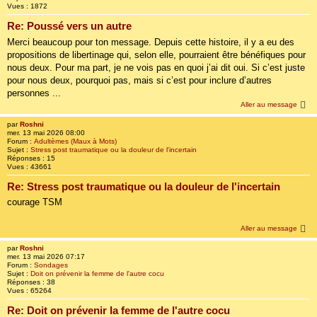
Vues :
1872
Re: Poussé vers un autre
Merci beaucoup pour ton message. Depuis cette histoire, il y a eu des
propositions de libertinage qui, selon elle, pourraient être bénéfiques pour
nous deux. Pour ma part, je ne vois pas en quoi j’ai dit oui. Si c’est juste
pour nous deux, pourquoi pas, mais si c’est pour inclure d’autres
personnes ...
Aller au message
par
Roshni
mer. 13 mai 2026 08:00
Forum :
Adultèmes (Maux à Mots)
Sujet :
Stress post traumatique ou la douleur de l'incertain
Réponses :
15
Vues :
43661
Re: Stress post traumatique ou la douleur de l'incertain
courage TSM
Aller au message
par
Roshni
mer. 13 mai 2026 07:17
Forum :
Sondages
Sujet :
Doit on prévenir la femme de l'autre cocu
Réponses :
38
Vues :
65264
Re: Doit on prévenir la femme de l'autre cocu