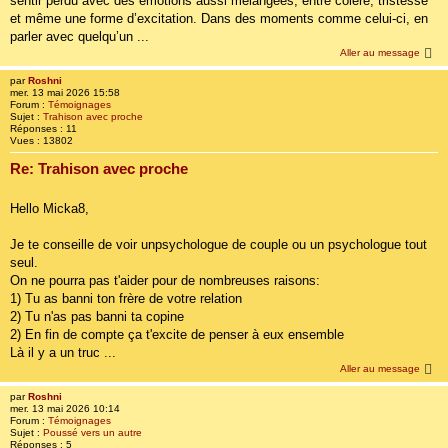
sentir perdu avec des émotions aussi mélangées, entre colère, tristesse
et même une forme d’excitation. Dans des moments comme celui-ci, en
parler avec quelqu’un ...
Aller au message
par
Roshni
mer. 13 mai 2026 15:58
Forum :
Témoignages
Sujet :
Trahison avec proche
Réponses :
11
Vues :
13802
Re: Trahison avec proche
Hello Micka8,
Je te conseille de voir unpsychologue de couple ou un psychologue tout
seul.
On ne pourra pas t'aider pour de nombreuses raisons:
1) Tu as banni ton frère de votre relation
2) Tu n'as pas banni ta copine
2) En fin de compte ça t'excite de penser à eux ensemble
Là il y a un truc ...
Aller au message
par
Roshni
mer. 13 mai 2026 10:14
Forum :
Témoignages
Sujet :
Poussé vers un autre
Réponses :
5