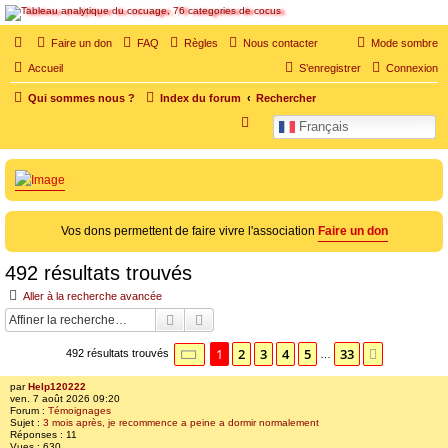
SOS cocu
Faire un don
FAQ
Règles
Nous contacter
Mode sombre
SOS cocu est une association loi 1901 dont l'objet est le soutien aux victimes d'adultère.
Accueil
S’enregistrer
Connexion
Pouvoir parler, se confier, recevoir un soutien moral pour traverser une situation
personnelle douloureuse
Qui sommes nous ?
Index du forum
Rechercher
R
Français
e
c
h
e
Vos dons permettent de faire vivre l'association
Faire un don
r
c
492 résultats trouvés
h
Aller à la recherche avancée
e
Rechercher
Recherche avancée
r
Page
1
sur
33
1
2
3
4
5
33
Suivante
492 résultats trouvés
…
par
Help120222
ven. 7 août 2026 09:20
Forum :
Témoignages
Sujet :
3 mois après, je recommence a peine a dormir normalement
Réponses :
11
Vues :
630