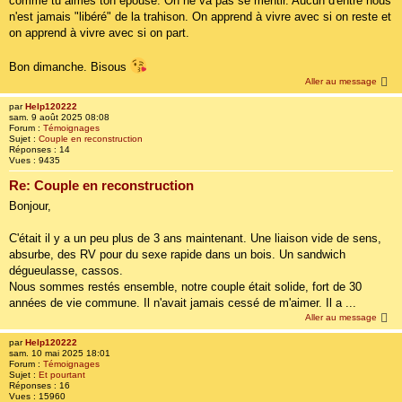
comme tu aimes ton épouse. On ne va pas se mentir. Aucun d'entre nous
n'est jamais "libéré" de la trahison. On apprend à vivre avec si on reste et
on apprend à vivre avec si on part.
Bon dimanche. Bisous
Aller au message
par
Help120222
sam. 9 août 2025 08:08
Forum :
Témoignages
Sujet :
Couple en reconstruction
Réponses :
14
Vues :
9435
Re: Couple en reconstruction
Bonjour,
C'était il y a un peu plus de 3 ans maintenant. Une liaison vide de sens,
absurbe, des RV pour du sexe rapide dans un bois. Un sandwich
dégueulasse, cassos.
Nous sommes restés ensemble, notre couple était solide, fort de 30
années de vie commune. Il n'avait jamais cessé de m'aimer. Il a ...
Aller au message
par
Help120222
sam. 10 mai 2025 18:01
Forum :
Témoignages
Sujet :
Et pourtant
Réponses :
16
Vues :
15960