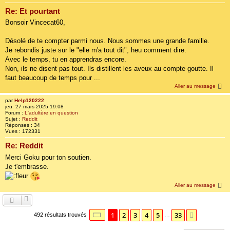
Re: Et pourtant
Bonsoir Vincecat60,
Désolé de te compter parmi nous. Nous sommes une grande famille.
Je rebondis juste sur le "elle m'a tout dit", heu comment dire.
Avec le temps, tu en apprendras encore.
Non, ils ne disent pas tout. Ils distillent les aveux au compte goutte. Il
faut beaucoup de temps pour ...
Aller au message
par
Help120222
jeu. 27 mars 2025 19:08
Forum :
L'adultère en question
Sujet :
Reddit
Réponses :
34
Vues :
172331
Re: Reddit
Merci Goku pour ton soutien.
Je t'embrasse.
Aller au message
Page
1
sur
33
1
2
3
4
5
33
Suivante
492 résultats trouvés
…