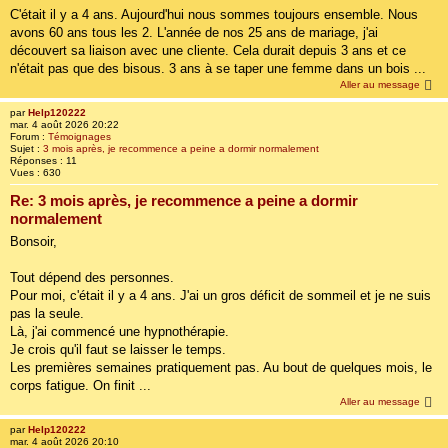
C'était il y a 4 ans. Aujourd'hui nous sommes toujours ensemble. Nous
avons 60 ans tous les 2. L'année de nos 25 ans de mariage, j'ai
découvert sa liaison avec une cliente. Cela durait depuis 3 ans et ce
n'était pas que des bisous. 3 ans à se taper une femme dans un bois ...
Aller au message
par
Help120222
mar. 4 août 2026 20:22
Forum :
Témoignages
Sujet :
3 mois après, je recommence a peine a dormir normalement
Réponses :
11
Vues :
630
Re: 3 mois après, je recommence a peine a dormir
normalement
Bonsoir,
Tout dépend des personnes.
Pour moi, c'était il y a 4 ans. J'ai un gros déficit de sommeil et je ne suis
pas la seule.
Là, j'ai commencé une hypnothérapie.
Je crois qu'il faut se laisser le temps.
Les premières semaines pratiquement pas. Au bout de quelques mois, le
corps fatigue. On finit ...
Aller au message
par
Help120222
mar. 4 août 2026 20:10