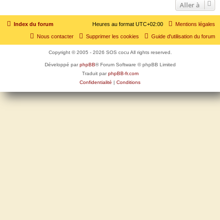
Aller à
Index du forum
Heures au format
UTC+02:00
Mentions légales
Nous contacter
Supprimer les cookies
Guide d'utilisation du forum
Copyright © 2005 - 2026 SOS cocu All rights reserved.
Développé par
phpBB
® Forum Software © phpBB Limited
Traduit par
phpBB-fr.com
Confidentialité
|
Conditions