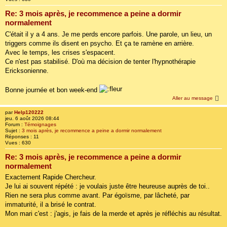
Re: 3 mois après, je recommence a peine a dormir
normalement
C'était il y a 4 ans. Je me perds encore parfois. Une parole, un lieu, un
triggers comme ils disent en psycho. Et ça te ramène en arrière.
Avec le temps, les crises s'espacent.
Ce n'est pas stabilisé. D'où ma décision de tenter l'hypnothérapie
Ericksonienne.
Bonne journée et bon week-end
Aller au message
par
Help120222
jeu. 6 août 2026 08:44
Forum :
Témoignages
Sujet :
3 mois après, je recommence a peine a dormir normalement
Réponses :
11
Vues :
630
Re: 3 mois après, je recommence a peine a dormir
normalement
Exactement Rapide Chercheur.
Je lui ai souvent répété : je voulais juste être heureuse auprès de toi..
Rien ne sera plus comme avant. Par égoïsme, par lâcheté, par
immaturité, il a brisé le contrat.
Mon mari c'est : j'agis, je fais de la merde et après je réfléchis au résultat.