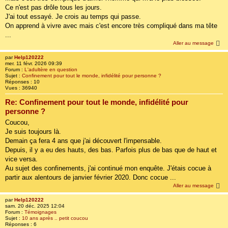
Ce n'est pas drôle tous les jours.
J'ai tout essayé. Je crois au temps qui passe.
On apprend à vivre avec mais c'est encore très compliqué dans ma tête
...
Aller au message
par
Help120222
mer. 11 févr. 2026 09:39
Forum :
L'adultère en question
Sujet :
Confinement pour tout le monde, infidélité pour personne ?
Réponses :
10
Vues :
36940
Re: Confinement pour tout le monde, infidélité pour
personne ?
Coucou,
Je suis toujours là.
Demain ça fera 4 ans que j'ai découvert l'impensable.
Depuis, il y a eu des hauts, des bas. Parfois plus de bas que de haut et
vice versa.
Au sujet des confinements, j'ai continué mon enquête. J'étais cocue à
partir aux alentours de janvier février 2020. Donc cocue ...
Aller au message
par
Help120222
sam. 20 déc. 2025 12:04
Forum :
Témoignages
Sujet :
10 ans après .. petit coucou
Réponses :
6