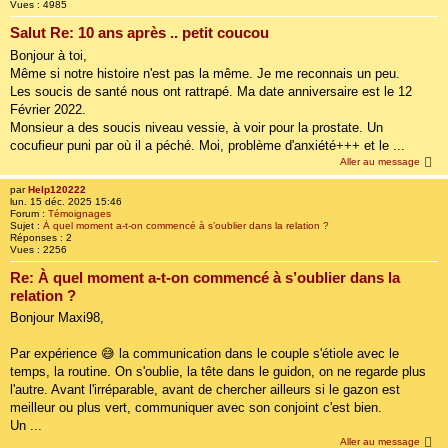
Vues :
4985
Salut Re: 10 ans après .. petit coucou
Bonjour à toi,
Même si notre histoire n'est pas la même. Je me reconnais un peu.
Les soucis de santé nous ont rattrapé. Ma date anniversaire est le 12
Février 2022.
Monsieur a des soucis niveau vessie, à voir pour la prostate. Un
cocufieur puni par où il a péché. Moi, problème d'anxiété+++ et le ...
Aller au message
par
Help120222
lun. 15 déc. 2025 15:46
Forum :
Témoignages
Sujet :
À quel moment a-t-on commencé à s’oublier dans la relation ?
Réponses :
2
Vues :
2256
Re: À quel moment a-t-on commencé à s’oublier dans la
relation ?
Bonjour Maxi98,
Par expérience 😅 la communication dans le couple s'étiole avec le
temps, la routine. On s'oublie, la tête dans le guidon, on ne regarde plus
l'autre. Avant l'irréparable, avant de chercher ailleurs si le gazon est
meilleur ou plus vert, communiquer avec son conjoint c'est bien.
Un ...
Aller au message