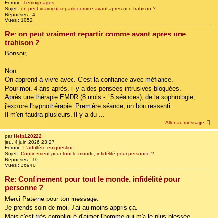
Forum :
Témoignages
Sujet :
on peut vraiment repartir comme avant apres une trahison ?
Réponses :
4
Vues :
1052
Re: on peut vraiment repartir comme avant apres une
trahison ?
Bonsoir,
Non.
On apprend à vivre avec. C'est la confiance avec méfiance.
Pour moi, 4 ans après, il y a des pensées intrusives bloquées.
Après une thérapie EMDR (8 mois - 15 séances), de la sophrologie,
j'explore l'hypnothérapie. Première séance, un bon ressenti.
Il m'en faudra plusieurs. Il y a du ...
Aller au message
par
Help120222
jeu. 4 juin 2026 23:27
Forum :
L'adultère en question
Sujet :
Confinement pour tout le monde, infidélité pour personne ?
Réponses :
10
Vues :
36940
Re: Confinement pour tout le monde, infidélité pour
personne ?
Merci Paterne pour ton message.
Je prends soin de moi. J'ai au moins appris ça.
Mais c'est très compliqué d'aimer l'homme qui m'a le plus blessée.