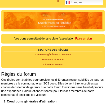
R
Français
e
c
h
e
r
c
Vos dons permettent de faire vivre l'association
Faire un don
h
e
SECTIONS DES RÈGLES
r
Conditions générales d’utilisation
Utlilisation du Forum
Clôture du compte
Règles du forum
Ces règles sont établies pour préciser les différentes responsabilités de tous les
membres de la communauté sur SOS cocu. Elles doivent être acceptées par
chacun dans le but de garantir que notre forum fonctionne sans heurt et procure
une expérience ludique et enrichissante pour tous les membres de notre
communauté ainsi que les visiteurs.
Conditions générales d’utilisation