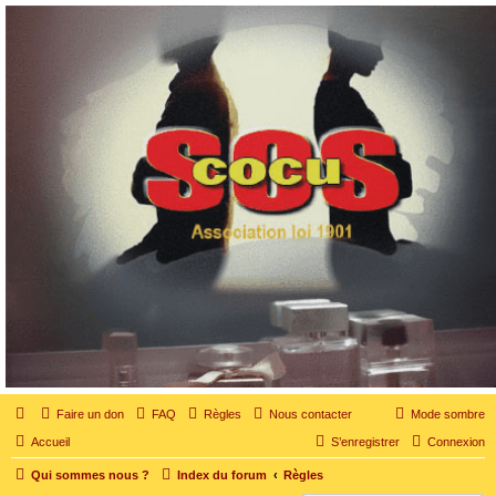
SOS cocu
SOS cocu est une association loi 1901 dont l'objet est le soutien aux victimes d'adultère.
Pouvoir parler, se confier, recevoir un soutien moral pour traverser une situation
personnelle douloureuse
Faire un don
FAQ
Règles
Nous contacter
Mode sombre
Accueil
S’enregistrer
Connexion
Qui sommes nous ?
Index du forum
Règles