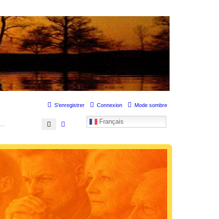
uation personnelle douloureuse
S’enregistrer
Connexion
Mode sombre
Français
Rechercher
Recherche avancée