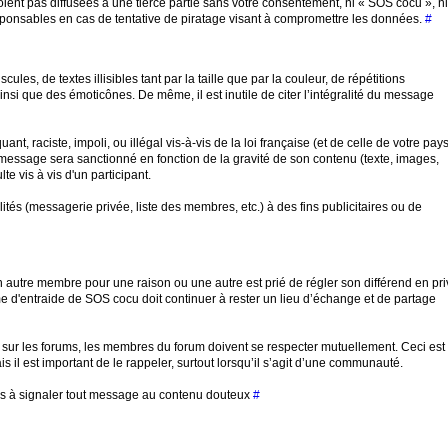
ent pas diffusées à une tierce partie sans votre consentement, ni « SOS cocu », ni
onsables en cas de tentative de piratage visant à compromettre les données.
#
es, de textes illisibles tant par la taille que par la couleur, de répétitions
nsi que des émoticônes. De même, il est inutile de citer l’intégralité du message
t, raciste, impoli, ou illégal vis-à-vis de la loi française (et de celle de votre pays
 message sera sanctionné en fonction de la gravité de son contenu (texte, images,
lte vis à vis d'un participant.
alités (messagerie privée, liste des membres, etc.) à des fins publicitaires ou de
autre membre pour une raison ou une autre est prié de régler son différend en pri
me d'entraide de SOS cocu doit continuer à rester un lieu d’échange et de partage
sur les forums, les membres du forum doivent se respecter mutuellement. Ceci est
s il est important de le rappeler, surtout lorsqu’il s’agit d’une communauté.
 pas à signaler tout message au contenu douteux
#