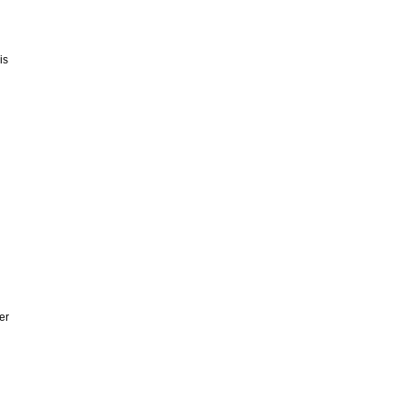
is
er