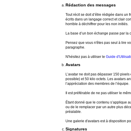
Rédaction des messages
Tout récit se doit d’être rédigée dans un
écrits dans un langage correct et clair c
horrible à déchiffrer pour les non initiés.
La base d’un bon échange passe par la cou
Pensez que vous n'êtes pas seul à lire vo
paragraphe.
N'hésitez pas à utiliser le
Guide d'Utilisa
Avatars
L’avatar ne doit pas dépasser 150 pixels 
possible) et 50 kilo octets. Les avatars a
l’appréciation des membres de l’équipe.
Il est préférable de ne pas utiliser le m
Étant donné que le contenu s’applique au
ou de le remplacer par un autre plus déc
préalable.
Une galerie d'avatars est à disposition p
Signatures