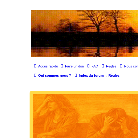
SOS cocu
SOS cocu est une association loi 1901 dont l'objet est le soutien aux vic
Accès rapide
Faire un don
FAQ
Règles
Nous con
Qui sommes nous ?
Index du forum
Règles