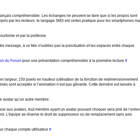
 français compréhensible. Les échanges ne peuvent se faire que si les propos sont
ompris par les lecteurs. le langage SMS est certes pratique pour les smartphones ma
rtoisie et par la politesse.
tre message, à ce titre n'oubliez pas la ponctuation et les espaces entre chaque
tion du Forum
pour une présentation compréhensible à la première lecture
#
en largeur, 150 pixels en hauteur (utilisation de la fonction de redimensionnement
nimés sont acceptés si l’animation n’est pas gênante. Cette dernière est laissée à
ême avatar qu’un autre membre.
ssi aux avatars, tout membre ayant un avatar pouvant choquer sera prié de l’enlev
ent. L’équipe se réserve le droit de suppression ou de remplacement sans avis
our chaque compte utilisateur
#