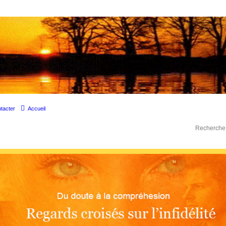
times d'adultère. Pouvoir parler, se confier, recevoir un soutien moral pour traverser une sit
tacter
Accueil