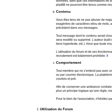
données. Bien que ces informations ne soi
phpBB ne pourront être tenus comme resp
Contenu
Vous êtes tenu de ne pas abuser de majuscul
exagérées de caractères et/ou de mots, ai
précédent dans vos messages.
Tout message dont le contenu serait choquan
sera modifié ou supprimé. L’auteur dudit
liens hypertexte, etc.). Ainsi que toute insu
L’utilisation du forum et de ses fonctionn
recrutement est totalement prohibée.
#
Comportement
Tout membre qui ne s’entend pas avec un 
ou par courrier électronique. La platefor
courtois et poli.
Afin de conserver une ambiance cordiale 
plus un principe logique qu’une règle, mai
Pour le bien de l'association, n'hésitez
Utlilisation du Forum