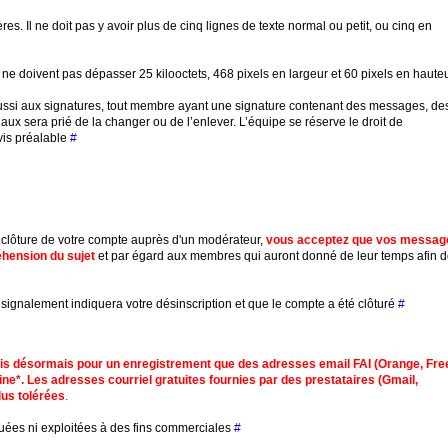
es. Il ne doit pas y avoir plus de cinq lignes de texte normal ou petit, ou cinq en
ne doivent pas dépasser 25 kilooctets, 468 pixels en largeur et 60 pixels en hauteu
ussi aux signatures, tout membre ayant une signature contenant des messages, de
aux sera prié de la changer ou de l’enlever. L’équipe se réserve le droit de
is préalable
#
clôture de votre compte auprès d'un modérateur,
vous acceptez que vos messag
éhension du sujet
et par égard aux membres qui auront donné de leur temps afin 
signalement indiquera votre désinscription et que le compte a été clôturé
#
is désormais pour un enregistrement que des adresses email FAI (Orange, Fre
ine
*
. Les adresses courriel gratuites fournies par des prestataires (Gmail,
lus tolérées
.
uées ni exploitées à des fins commerciales
#