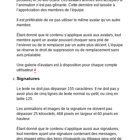
possible) et 50 kilo octets. Les avatars animés sont acceptés si
l’animation n’est pas gênante. Cette dernière est laissée à
l’appréciation des membres de l’équipe.
Il est préférable de ne pas utiliser le même avatar qu’un autre
membre.
Étant donné que le contenu s’applique aussi aux avatars, tout
membre ayant un avatar pouvant choquer sera prié de
l’enlever ou de le remplacer par un autre plus décent. L’équipe
se réserve le droit de suppression ou de remplacement sans
avis préalable.
Une galerie d'avatars est à disposition pour chaque compte
utilisateur
#
Signatures
Le texte ne doit pas dépasser 155 caractères. Il ne doit pas y
avoir plus de cinq lignes de texte normal ou petit, ou cinq en
taille 125.
Les animations et images de la signature ne doivent pas
dépasser 25 kilooctets, 468 pixels en largeur et 60 pixels en
hauteur.
Étant donné que le contenu s’applique aussi aux signatures,
tout membre ayant une signature contenant des messages,
des images et/ou des liens choquants ou illégaux sera prié de