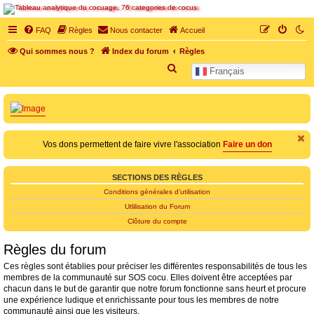
SOS cocu
FAQ
Règles
Nous contacter
Accueil
SOS cocu est une association loi 1901 dont l'objet est le soutien aux victimes d'adultère.
Qui sommes nous ?
Index du forum
Règles
Pouvoir parler, se confier, recevoir un soutien moral pour traverser une situation
personnelle douloureuse
R
Français
e
c
h
e
Vos dons permettent de faire vivre l'association
Faire un don
r
c
SECTIONS DES RÈGLES
h
Conditions générales d’utilisation
e
Utlilisation du Forum
r
Clôture du compte
Règles du forum
Ces règles sont établies pour préciser les différentes responsabilités de tous les
membres de la communauté sur SOS cocu. Elles doivent être acceptées par
chacun dans le but de garantir que notre forum fonctionne sans heurt et procure
une expérience ludique et enrichissante pour tous les membres de notre
communauté ainsi que les visiteurs.