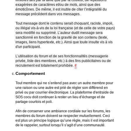
illisibles tant par la taille que par la couleur, de répétitions
exagérées de caractères et/ou de mots, ainsi que des
émoticônes. De même, il est inutile de citer l’intégralité du
message précédent dans vos messages.
Tout message dont le contenu serait choquant, raciste, impoli,
ou illégal vis-à-vis de la loi française (et de celle de votre pays)
sera modifié ou supprimé. L’auteur dudit message sera
sanctionné en fonction de la gravité de son contenu (texte,
images, liens hypertexte, etc.). Ainsi que toute insulte vis à vis
d'un participant.
L’utilisation du forum et de ses fonctionnalités (messagerie
privée, liste des membres, etc.) à des fins publicitaires ou de
recrutement est totalement prohibée.
#
Comportement
Tout membre qui ne s’entend pas avec un autre membre pour
une raison ou une autre est prié de régler son différend en
privé ou par courrier électronique. La plateforme d'entraide de
SOS cocu doit continuer à rester un lieu d’échange et de
partage courtois et poli.
Afin de conserver une ambiance cordiale sur les forums, les
membres du forum doivent se respecter mutuellement. Ceci
est plus un principe logique qu’une règle, mais il est important
de le rappeler, surtout lorsqu’il s’agit d’une communauté.