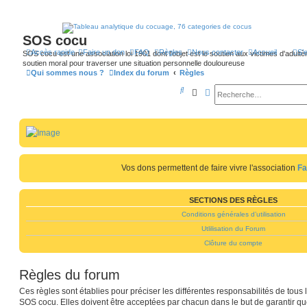
SOS cocu
Accès rapide
Faire un don
FAQ
Règles
Nous contacter
Accueil
S’
SOS cocu est une association loi 1901 dont l'objet est le soutien aux victimes d'adultèr
soutien moral pour traverser une situation personnelle douloureuse
Qui sommes nous ?
Index du forum
Règles
R
Rechercher
Recherche avancée
e
c
h
e
Vos dons permettent de faire vivre l'association
Fa
r
c
SECTIONS DES RÈGLES
h
Conditions générales d’utilisation
e
Utlilisation du Forum
r
Clôture du compte
Règles du forum
Ces règles sont établies pour préciser les différentes responsabilités de to
SOS cocu. Elles doivent être acceptées par chacun dans le but de garantir qu