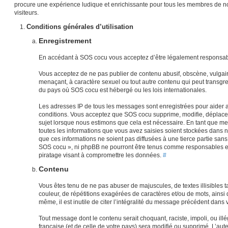
procure une expérience ludique et enrichissante pour tous les membres de n
visiteurs.
Conditions générales d’utilisation
Enregistrement
En accédant à SOS cocu vous acceptez d’être légalement responsabl
Vous acceptez de ne pas publier de contenu abusif, obscène, vulgair
menaçant, à caractère sexuel ou tout autre contenu qui peut transgres
du pays où SOS cocu est hébergé ou les lois internationales.
Les adresses IP de tous les messages sont enregistrées pour aider 
conditions. Vous acceptez que SOS cocu supprime, modifie, déplace 
sujet lorsque nous estimons que cela est nécessaire. En tant que 
toutes les informations que vous avez saisies soient stockées dans
que ces informations ne soient pas diffusées à une tierce partie san
SOS cocu », ni phpBB ne pourront être tenus comme responsables en
piratage visant à compromettre les données.
#
Contenu
Vous êtes tenu de ne pas abuser de majuscules, de textes illisibles tan
couleur, de répétitions exagérées de caractères et/ou de mots, ains
même, il est inutile de citer l’intégralité du message précédent dan
Tout message dont le contenu serait choquant, raciste, impoli, ou illég
française (et de celle de votre pays) sera modifié ou supprimé. L’au