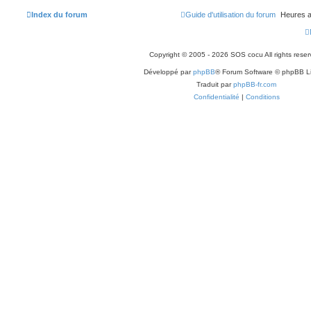
Index du forum
Guide d'utilisation du forum
Heures a
Copyright © 2005 - 2026 SOS cocu All rights reser
Développé par
phpBB
® Forum Software © phpBB L
Traduit par
phpBB-fr.com
Confidentialité
|
Conditions