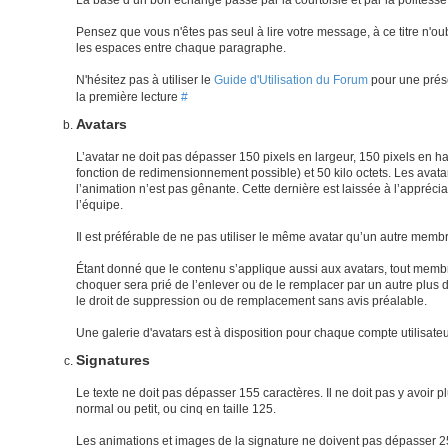
La base d’un bon échange passe par la courtoisie et par la politesse
Pensez que vous n'êtes pas seul à lire votre message, à ce titre n'ou
les espaces entre chaque paragraphe.
N'hésitez pas à utiliser le
Guide d'Utilisation du Forum
pour une prés
la première lecture
#
Avatars
L’avatar ne doit pas dépasser 150 pixels en largeur, 150 pixels en hau
fonction de redimensionnement possible) et 50 kilo octets. Les avata
l’animation n’est pas gênante. Cette dernière est laissée à l’appréc
l’équipe.
Il est préférable de ne pas utiliser le même avatar qu’un autre memb
Étant donné que le contenu s’applique aussi aux avatars, tout memb
choquer sera prié de l’enlever ou de le remplacer par un autre plus 
le droit de suppression ou de remplacement sans avis préalable.
Une galerie d'avatars est à disposition pour chaque compte utilisate
Signatures
Le texte ne doit pas dépasser 155 caractères. Il ne doit pas y avoir p
normal ou petit, ou cinq en taille 125.
Les animations et images de la signature ne doivent pas dépasser 25