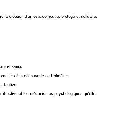
é
e
iré la création d’un espace neutre, protégé et solidaire.
eur ni honte.
me liés à la découverte de l’infidélité.
s fautive.
son affective et les mécanismes psychologiques qu’elle