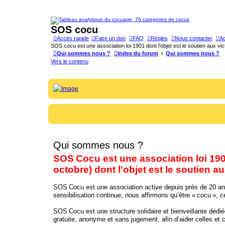
SOS cocu
Accès rapide
Faire un don
FAQ
Règles
Nous contacter
Ac
SOS cocu est une association loi 1901 dont l'objet est le soutien aux vic
Qui sommes nous ?
Index du forum
Qui sommes nous ?
Vers le contenu
Qui sommes nous ?
SOS Cocu est une association loi 1901
octobre) dont l'objet est le soutien a
SOS Cocu est une association active depuis près de 20 ans,
sensibilisation continue, nous affirmons qu’être « cocu », c
SOS Cocu est une structure solidaire et bienveillante dédi
gratuite, anonyme et sans jugement, afin d’aider celles et