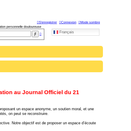
S’enregistrer
Connexion
Mode sombre
uation personnelle douloureuse
Français
R
R
e
e
c
h
c
e
h
r
c
e
h
e
r
r
c
h
e
tion au Journal Officiel du 21
a
v
En proposant un espace anonyme, un soutien moral, et une
a
ptés, on peut se reconstruire.
n
ctive. Notre objectif est de proposer un espace d’écoute
c