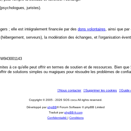
(psychologues, juristes).
rs ; elle est intégralement financée par des
dons volontaires
, ainsi que par
 (hébergement, serveurs), la modération des échanges, et l'organisation éven
NA W943001143
ites à ce qu'elle peut offrir en termes de soutien et de ressources. Bien que
offrir de solutions simples ou magiques pour résoudre les problèmes de confia
Nous contacter
Supprimer les cookies
Guide d
Copyright © 2005 - 2026 SOS cocu All rights reserved.
Développé par
phpBB
® Forum Software © phpBB Limited
Traduit par
phpBB-fr.com
Confidentialité
|
Conditions