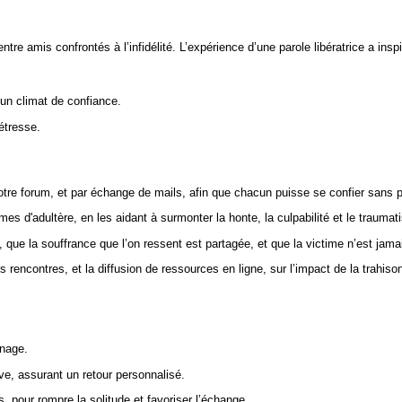
ntre amis confrontés à l’infidélité. L’expérience d’une parole libératrice a insp
’un climat de confiance.
étresse.
notre forum, et par échange de mails, afin que chacun puisse se confier sans p
 d'adultère, en les aidant à surmonter la honte, la culpabilité et le traumatis
 que la souffrance que l’on ressent est partagée, et que la victime n’est jamai
es rencontres, et la diffusion de ressources en ligne, sur l’impact de la trahi
gnage.
ve, assurant un retour personnalisé.
 pour rompre la solitude et favoriser l’échange.