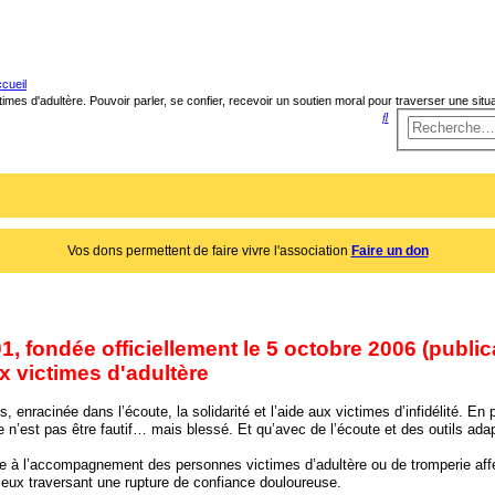
cueil
times d'adultère. Pouvoir parler, se confier, recevoir un soutien moral pour traverser une sit
R
e
c
h
e
r
Vos dons permettent de faire vivre l'association
Faire un don
c
h
e
, fondée officiellement le 5 octobre 2006 (publica
r
ux victimes d'adultère
 enracinée dans l’écoute, la solidarité et l’aide aux victimes d’infidélité. 
e n’est pas être fautif… mais blessé. Et qu’avec de l’écoute et des outils ada
ée à l’accompagnement des personnes victimes d’adultère ou de tromperie affe
 ceux traversant une rupture de confiance douloureuse.