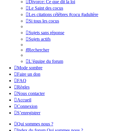
Divorce: Ce que dit la loi
Le Saint des cocus
Les citations célèbres #cocu #adultère
Si tous les cocus
Sujets sans réponse
Sujets actifs
Rechercher
L’équipe du forum
Mode sombre
Faire un don
FAQ
Règles
Nous contacter
Accueil
Connexion
S’enregistrer
Qui sommes nous ?
Index du forum
Qui sommes nous ?