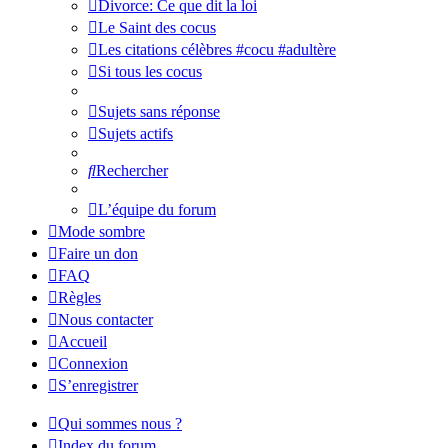
Divorce: Ce que dit la loi
Le Saint des cocus
Les citations célèbres #cocu #adultère
Si tous les cocus
Sujets sans réponse
Sujets actifs
Rechercher
L’équipe du forum
Mode sombre
Faire un don
FAQ
Règles
Nous contacter
Accueil
Connexion
S’enregistrer
Qui sommes nous ?
Index du forum