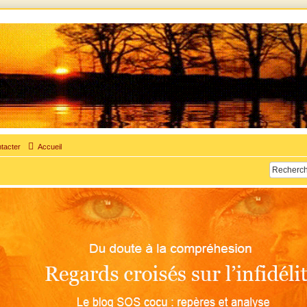
times d'adultère. Pouvoir parler, se confier, recevoir un soutien moral pour traverser une sit
tacter
Accueil