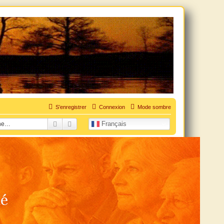
uation personnelle douloureuse
S’enregistrer
Connexion
Mode sombre
Rechercher
Recherche avancée
Français