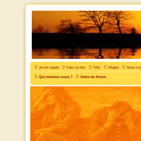
SOS cocu
SOS cocu est une association loi 1901 dont l'objet est le soutien aux vic
Vers le contenu
Accès rapide
Faire un don
FAQ
Règles
Nous con
Qui sommes nous ?
Index du forum