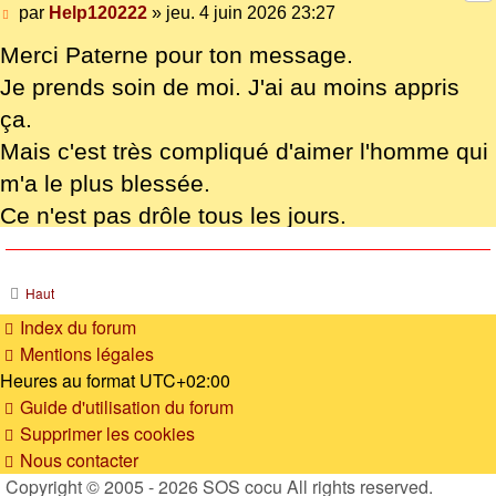
par
Help120222
» jeu. 4 juin 2026 23:27
Merci Paterne pour ton message.
Je prends soin de moi. J'ai au moins appris
ça.
Mais c'est très compliqué d'aimer l'homme qui
m'a le plus blessée.
Ce n'est pas drôle tous les jours.
J'ai tout essayé. Je crois au temps qui passe.
On apprend à vivre avec mais c'est encore
Haut
très compliqué dans ma tête. On n'oublie pas.
Index du forum
Eux aimeraient. Ce serait tellement plus
Mentions légales
simple.
Heures au format
UTC+02:00
Guide d'utilisation du forum
Bonne soirée
Supprimer les cookies
Nous contacter
Copyright © 2005 - 2026 SOS cocu All rights reserved.