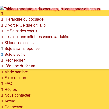
SOS cocu
Hiérarchie du cocuage
SOS cocu est une association loi 1901 dont l'objet est le
Divorce: Ce que dit la loi
soutien aux victimes d'adultère. Pouvoir parler, se confier,
Le Saint des cocus
recevoir un soutien moral pour traverser une situation
Les citations célèbres #cocu #adultère
personnelle douloureuse
Si tous les cocus
Sujets sans réponse
Sujets actifs
Rechercher
L’équipe du forum
Mode sombre
Faire un don
FAQ
Règles
Nous contacter
Accueil
Connexion