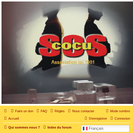
SOS cocu
SOS cocu est une association loi 1901 dont l'objet est le soutien aux victimes d'adultère.
Pouvoir parler, se confier, recevoir un soutien moral pour traverser une situation
personnelle douloureuse
Faire un don
FAQ
Règles
Nous contacter
Mode sombre
Accueil
S’enregistrer
Connexion
Qui sommes nous ?
Index du forum
Français