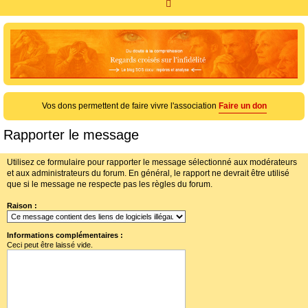
R
e
c
h
e
r
c
Vos dons permettent de faire vivre l'association
Faire un don
h
Rapporter le message
e
r
Utilisez ce formulaire pour rapporter le message sélectionné aux modérateurs
et aux administrateurs du forum. En général, le rapport ne devrait être utilisé
que si le message ne respecte pas les règles du forum.
Raison :
Informations complémentaires :
Ceci peut être laissé vide.