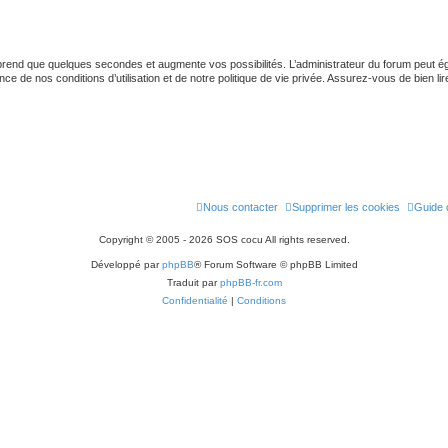
 prend que quelques secondes et augmente vos possibilités. L’administrateur du forum peut
 de nos conditions d’utilisation et de notre politique de vie privée. Assurez-vous de bien lir
Nous contacter
Supprimer les cookies
Guide d
Copyright © 2005 - 2026 SOS cocu All rights reserved.
Développé par
phpBB
® Forum Software © phpBB Limited
Traduit par
phpBB-fr.com
Confidentialité
|
Conditions