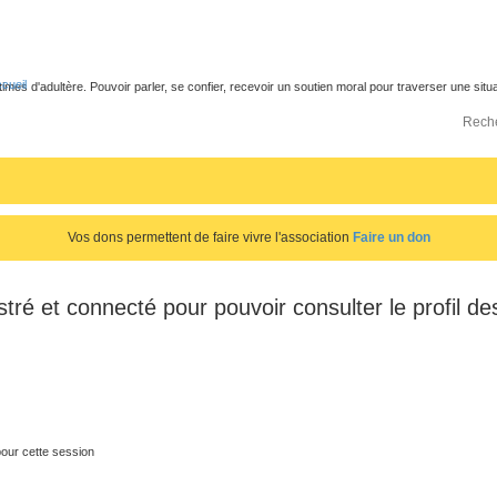
cueil
times d'adultère. Pouvoir parler, se confier, recevoir un soutien moral pour traverser une sit
Vos dons permettent de faire vivre l'association
Faire un don
tré et connecté pour pouvoir consulter le profil 
our cette session