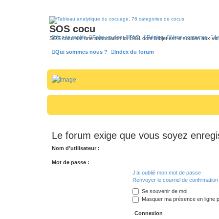
SOS cocu
Accès rapide
Faire un don
FAQ
Règles
Nous contacter
Ac
SOS cocu est une association loi 1901 dont l'objet est le soutien aux vic
Qui sommes nous ?
Index du forum
Le forum exige que vous soyez enregis
Nom d’utilisateur :
Mot de passe :
J’ai oublié mon mot de passe
Renvoyer le courriel de confirmation
Se souvenir de moi
Masquer ma présence en ligne p