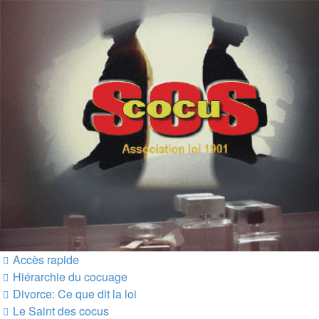
SOS cocu
SOS cocu est une association loi 1901 dont l'objet est le
soutien aux victimes d'adultère. Pouvoir parler, se confier,
recevoir un soutien moral pour traverser une situation
personnelle douloureuse
Vers le contenu
Accès rapide
Hiérarchie du cocuage
Divorce: Ce que dit la loi
Le Saint des cocus