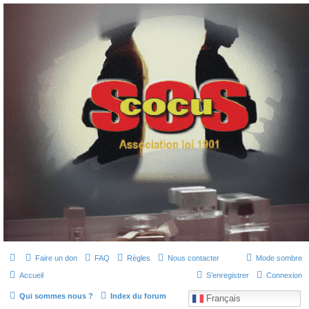
SOS cocu
SOS cocu est une association loi 1901 dont l'objet est le soutien aux victimes d'adultère.
Pouvoir parler, se confier, recevoir un soutien moral pour traverser une situation
personnelle douloureuse
Faire un don
FAQ
Règles
Nous contacter
Mode sombre
Accueil
S’enregistrer
Connexion
Qui sommes nous ?
Index du forum
Français