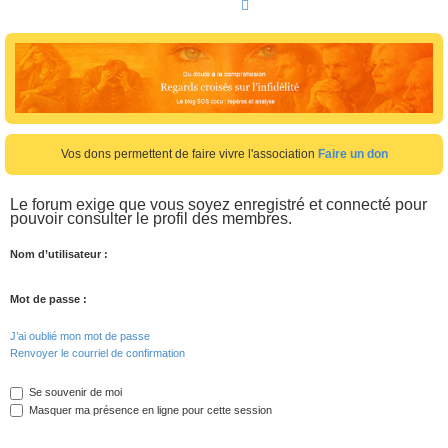
R
e
c
h
e
r
c
Vos dons permettent de faire vivre l'association
Faire un don
h
e
Le forum exige que vous soyez enregistré et connecté pour
pouvoir consulter le profil des membres.
r
Nom d’utilisateur :
Mot de passe :
J’ai oublié mon mot de passe
Renvoyer le courriel de confirmation
Se souvenir de moi
Masquer ma présence en ligne pour cette session