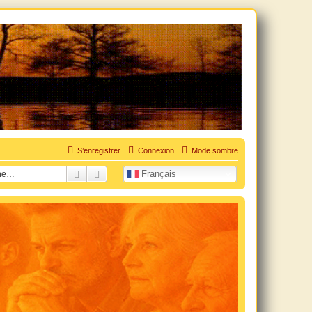
uation personnelle douloureuse
S’enregistrer
Connexion
Mode sombre
Rechercher
Recherche avancée
Français