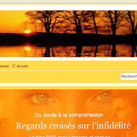
times d'adultère. Pouvoir parler, se confier, recevoir un soutien moral pour traverser une sit
tacter
Accueil