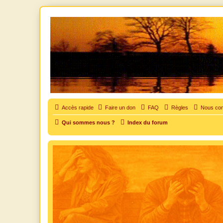
SOS cocu
SOS cocu est une association loi 1901 dont l'objet est le soutien aux vic
Accès rapide
Faire un don
FAQ
Règles
Nous con
Qui sommes nous ?
Index du forum