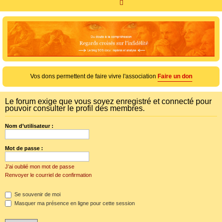
R
e
c
h
e
r
c
Vos dons permettent de faire vivre l'association
Faire un don
h
e
Le forum exige que vous soyez enregistré et connecté pour
pouvoir consulter le profil des membres.
r
Nom d’utilisateur :
Mot de passe :
J’ai oublié mon mot de passe
Renvoyer le courriel de confirmation
Se souvenir de moi
Masquer ma présence en ligne pour cette session