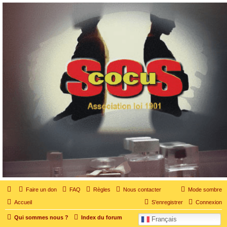
SOS cocu
SOS cocu est une association loi 1901 dont l'objet est le soutien aux victimes d'adultère.
Pouvoir parler, se confier, recevoir un soutien moral pour traverser une situation
personnelle douloureuse
Faire un don
FAQ
Règles
Nous contacter
Mode sombre
Accueil
S’enregistrer
Connexion
Qui sommes nous ?
Index du forum
Français