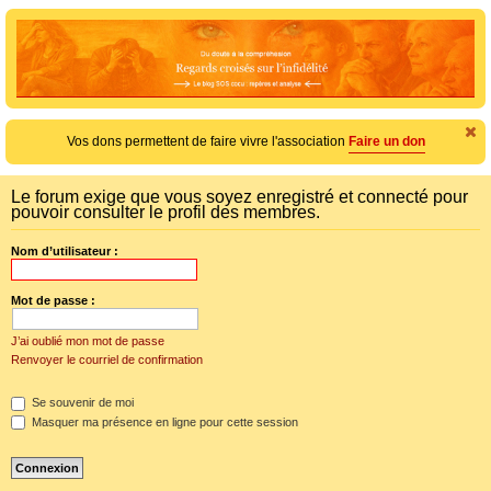
e
c
h
e
r
c
Vos dons permettent de faire vivre l'association
Faire un don
h
e
Le forum exige que vous soyez enregistré et connecté pour
pouvoir consulter le profil des membres.
r
Nom d’utilisateur :
Mot de passe :
a
J’ai oublié mon mot de passe
f
f
Renvoyer le courriel de confirmation
i
c
Se souvenir de moi
h
e
Masquer ma présence en ligne pour cette session
r
l
e
m