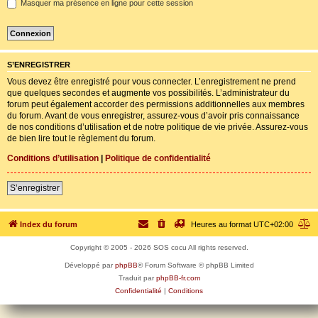
e
Masquer ma présence en ligne pour cette session
r
l
e
m
o
t
S’ENREGISTRER
d
Vous devez être enregistré pour vous connecter. L’enregistrement ne prend
e
p
que quelques secondes et augmente vos possibilités. L’administrateur du
a
forum peut également accorder des permissions additionnelles aux membres
s
du forum. Avant de vous enregistrer, assurez-vous d’avoir pris connaissance
s
de nos conditions d’utilisation et de notre politique de vie privée. Assurez-vous
e
de bien lire tout le règlement du forum.
Conditions d’utilisation
|
Politique de confidentialité
S’enregistrer
Index du forum
Heures au format
UTC+02:00
Copyright © 2005 - 2026 SOS cocu All rights reserved.
Développé par
phpBB
® Forum Software © phpBB Limited
Traduit par
phpBB-fr.com
Confidentialité
|
Conditions