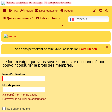
SOS cocu
FAQ
Règles
Nous contacter
Accueil
SOS cocu est une association loi 1901 dont l'objet est le soutien aux victimes d'adultère.
Qui sommes nous ?
Index du forum
Français
Pouvoir parler, se confier, recevoir un soutien moral pour traverser une situation
personnelle douloureuse
R
e
c
h
e
Vos dons permettent de faire vivre l'association
Faire un don
r
c
Le forum exige que vous soyez enregistré et connecté pour
pouvoir consulter le profil des membres.
h
e
Nom d’utilisateur :
r
Mot de passe :
a
J’ai oublié mon mot de passe
f
f
Renvoyer le courriel de confirmation
i
c
Se souvenir de moi
h