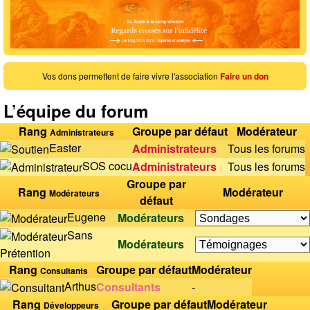
Vos dons permettent de faire vivre l'association
Faire un don
L’équipe du forum
Rang
Groupe par défaut
Modérateur
Administrateurs
Easter
Administrateurs
Tous les forums
SOS cocu
Administrateurs
Tous les forums
Groupe par
Rang
Modérateur
Modérateurs
défaut
Eugene
Modérateurs
Sans
Modérateurs
Prétention
Rang
Groupe par défaut
Modérateur
Consultants
Arthus
Consultants
-
Rang
Groupe par défaut
Modérateur
Développeurs