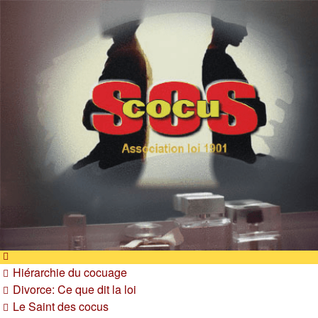
SOS cocu
SOS cocu est une association loi 1901 dont l'objet est le
soutien aux victimes d'adultère. Pouvoir parler, se confier,
recevoir un soutien moral pour traverser une situation
personnelle douloureuse
Vers le contenu
Hiérarchie du cocuage
Divorce: Ce que dit la loi
Le Saint des cocus