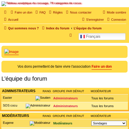
SOS cocu
Faire un don
FAQ
Règles
Nous contacter
Mode sombre
SOS cocu est une association loi 1901 dont l'objet est le soutien aux victimes d'adultère.
Accueil
S’enregistrer
Connexion
Pouvoir parler, se confier, recevoir un soutien moral pour traverser une situation
personnelle douloureuse
Qui sommes nous ?
Index du forum
L’équipe du forum
R
Français
e
c
h
e
Vos dons permettent de faire vivre l'association
Faire un don
r
c
L’équipe du forum
h
e
ADMINISTRATEURS
RANG
GROUPE PAR DÉFAUT
MODÉRATEUR
r
Easter
Administrateurs
Tous les forums
SOS cocu
Administrateurs
Tous les forums
MODÉRATEURS
RANG
GROUPE PAR DÉFAUT
MODÉRATEUR
Eugene
Modérateurs