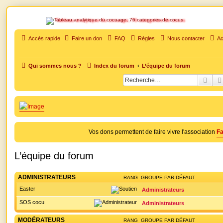
SOS cocu
Accès rapide
Faire un don
FAQ
Règles
Nous contacter
Ac
SOS cocu est une association loi 1901 dont l'objet est le soutien aux victimes d'adultèr
soutien moral pour traverser une situation personnelle douloureuse
Qui sommes nous ?
Index du forum
L’équipe du forum
Rech
Vos dons permettent de faire vivre l'association
Fa
L’équipe du forum
ADMINISTRATEURS
RANG
GROUPE PAR DÉFAUT
Easter
Administrateurs
SOS cocu
Administrateurs
MODÉRATEURS
RANG
GROUPE PAR DÉFAUT