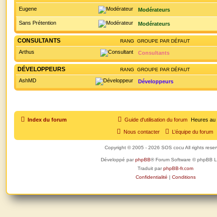
Eugene
Modérateurs
Sans Prétention
Modérateurs
CONSULTANTS
RANG
GROUPE PAR DÉFAUT
Arthus
Consultants
DÉVELOPPEURS
RANG
GROUPE PAR DÉFAUT
AshMD
Développeurs
Index du forum
Guide d'utilisation du forum
Heures au
Nous contacter
L’équipe du forum
Copyright © 2005 - 2026 SOS cocu All rights rese
Développé par
phpBB
® Forum Software © phpBB L
Traduit par
phpBB-fr.com
Confidentialité
|
Conditions