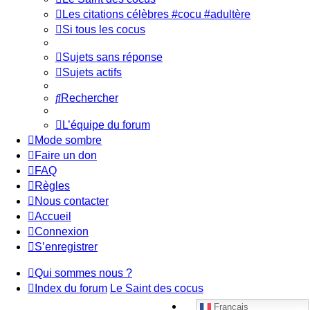
Les citations célèbres #cocu #adultère
Si tous les cocus
Sujets sans réponse
Sujets actifs
Rechercher
L’équipe du forum
Mode sombre
Faire un don
FAQ
Règles
Nous contacter
Accueil
Connexion
S’enregistrer
Qui sommes nous ?
Index du forum
Le Saint des cocus
Français