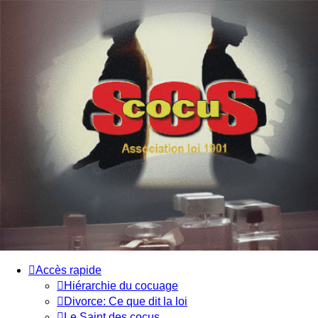
SOS cocu
SOS cocu est une association loi 1901 dont l'objet est le
soutien aux victimes d'adultère. Pouvoir parler, se confier,
recevoir un soutien moral pour traverser une situation
personnelle douloureuse
Vers le contenu
Accès rapide
Hiérarchie du cocuage
Divorce: Ce que dit la loi
Le Saint des cocus