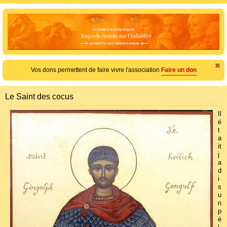
e
c
h
e
r
c
Vos dons permettent de faire vivre l'association
Faire un don
h
e
Le Saint des cocus
r
Il
é
t
a
it
j
a
d
i
s
u
n
p
è