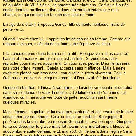
Appelé aussi Gendulphe, Gendulfe, Gandouffe, etc…, Saint Gengoult est
né au début du VIII° siècle, de parents très chrétiens. Ce fut un fils très
docile dont les meilleures distractions étaient la bienfaisance et la
chasse, ce qui explique le faucon qu’il tient en main.
En âge de s’établir, il épousa Ganéa, fille de haute noblesse, mais de
petite vertu.
Quand il revint chez lui, il apprit les infidélités de sa femme. Comme elle
refusait d’avouer, il décida de lui faire subir l’épreuve de l’eau.
Il la conduisit prés d’une fontaine et lui dit : Plongez votre bras dans ce
bassin et ramassez une pierre qui est au fond. Si vous êtes sans
reproche vous n’aurez aucun mal. Si vous avez pêché, Dieu ne laissera
pas votre crime impuni . Ganéa accepta sans méfiance. Mais à peine
avait-elle plongé son bras dans l’eau qu’elle le retira vivement. Celui-ci
était rouge, couvert de cloques comme si l’eau avait été bouillante.
Gengoult était fixé. Il laissa à sa femme le loisir de se repentir et se retira
dans sa résidence de Vaux-la-douce, à 10 kilomètres de Varennes-sur-
Amance, où il mena une vie toute de piété, accomplissant même
quelques miracles.
Mais l’épouse coupable ne lui avait pas pardonné et elle résolut de le faire
assassiner par son amant. Celui-ci docile se rendit en Bourgogne. Il
pénétra dans la chambre où reposait Gengoult et leva son épée. Gengoult
tenta de détourner le glaive mais fut néammoins mortellement blessé et
succomba le surlendemain, le 11 mai 760. On l’enterra dans l’église Saint