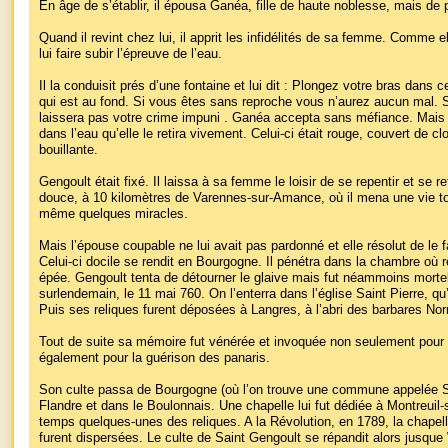
En âge de s’établir, il épousa Ganéa, fille de haute noblesse, mais de p
Quand il revint chez lui, il apprit les infidélités de sa femme. Comme el
lui faire subir l’épreuve de l’eau.
Il la conduisit prés d’une fontaine et lui dit : Plongez votre bras dans
qui est au fond. Si vous êtes sans reproche vous n’aurez aucun mal. 
laissera pas votre crime impuni . Ganéa accepta sans méfiance. Mais à
dans l’eau qu’elle le retira vivement. Celui-ci était rouge, couvert de 
bouillante.
Gengoult était fixé. Il laissa à sa femme le loisir de se repentir et se 
douce, à 10 kilomètres de Varennes-sur-Amance, où il mena une vie to
même quelques miracles.
Mais l’épouse coupable ne lui avait pas pardonné et elle résolut de le 
Celui-ci docile se rendit en Bourgogne. Il pénétra dans la chambre où 
épée. Gengoult tenta de détourner le glaive mais fut néammoins mort
surlendemain, le 11 mai 760. On l’enterra dans l’église Saint Pierre, qu’
Puis ses reliques furent déposées à Langres, à l’abri des barbares No
Tout de suite sa mémoire fut vénérée et invoquée non seulement pour
également pour la guérison des panaris.
Son culte passa de Bourgogne (où l’on trouve une commune appelée S
Flandre et dans le Boulonnais. Une chapelle lui fut dédiée à Montreui
temps quelques-unes des reliques. A la Révolution, en 1789, la chapelle
furent dispersées. Le culte de Saint Gengoult se répandit alors jusque