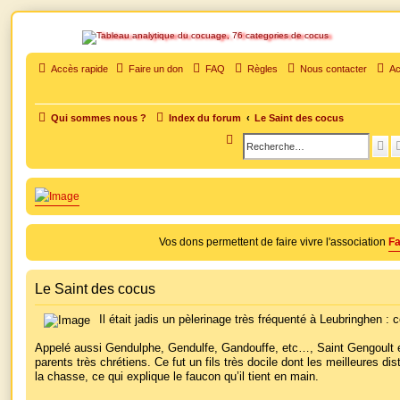
SOS cocu
Accès rapide
Faire un don
FAQ
Règles
Nous contacter
Ac
SOS cocu est une association loi 1901 dont l'objet est le soutien aux victimes d'adultèr
soutien moral pour traverser une situation personnelle douloureuse
Qui sommes nous ?
Index du forum
Le Saint des cocus
R
R
e
e
c
c
h
h
e
e
Vos dons permettent de faire vivre l'association
Fa
r
r
c
c
Le Saint des cocus
h
h
e
e
Il était jadis un pèlerinage très fréquenté à Leubringhen : 
r
r
Appelé aussi Gendulphe, Gendulfe, Gandouffe, etc…, Saint Gengoult es
parents très chrétiens. Ce fut un fils très docile dont les meilleures dis
la chasse, ce qui explique le faucon qu’il tient en main.