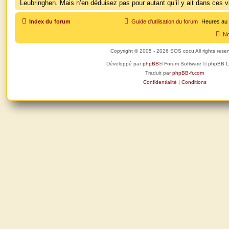
Leubringhen. Mais n’en déduisez pas pour autant qu’il y ait dans ces vi
Index du forum
Guide d'utilisation du forum
Heures au
No
Copyright © 2005 - 2026 SOS cocu All rights rese
Développé par
phpBB
® Forum Software © phpBB L
Traduit par
phpBB-fr.com
Confidentialité
|
Conditions