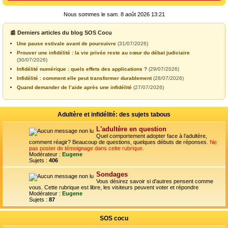
Nous sommes le sam. 8 août 2026 13:21
📰 Derniers articles du blog SOS Cocu
Une pause estivale avant de poursuivre
(31/07/2026)
Prouver une infidélité : la vie privée reste au cœur du débat judiciaire
(30/07/2026)
Infidélité numérique : quels effets des applications ?
(29/07/2026)
Infidélité : comment elle peut transformer durablement
(28/07/2026)
Quand demander de l’aide après une infidélité
(27/07/2026)
Adultère et infidélité: des sujets tabous
L'adultère en question
Quel comportement adopter face à l’adultère,
comment réagir? Beaucoup de questions, quelques débuts de réponses.
Ne
pas poster de témoignage dans cette rubrique.
Modérateur :
Eugene
Sujets :
406
Sondages
Vous désirez savoir si d'autres pensent comme
vous. Cette rubrique est libre, les visiteurs peuvent voter et répondre
Modérateur :
Eugene
Sujets :
87
SOS cocu