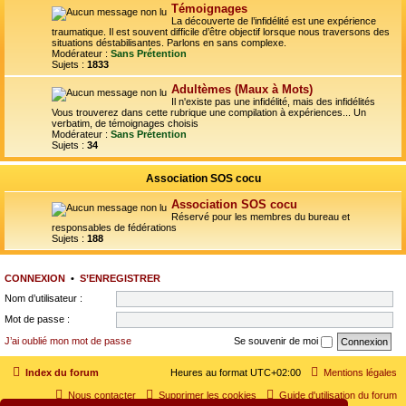
Témoignages
La découverte de l’infidélité est une expérience
traumatique. Il est souvent difficile d’être objectif lorsque nous traversons des
situations déstabilisantes. Parlons en sans complexe.
Modérateur :
Sans Prétention
Sujets :
1833
Adultèmes (Maux à Mots)
Il n'existe pas une infidélité, mais des infidélités
Vous trouverez dans cette rubrique une compilation à expériences... Un
verbatim, de témoignages choisis
Modérateur :
Sans Prétention
Sujets :
34
Association SOS cocu
Association SOS cocu
Réservé pour les membres du bureau et
responsables de fédérations
Sujets :
188
CONNEXION
•
S’ENREGISTRER
Nom d’utilisateur :
Mot de passe :
J’ai oublié mon mot de passe
Se souvenir de moi
Index du forum
Heures au format
UTC+02:00
Mentions légales
Nous contacter
Supprimer les cookies
Guide d'utilisation du forum