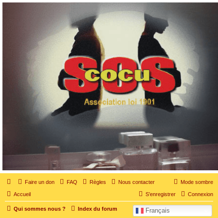
SOS cocu
SOS cocu est une association loi 1901 dont l'objet est le soutien aux victimes d'adultère.
Pouvoir parler, se confier, recevoir un soutien moral pour traverser une situation
personnelle douloureuse
Faire un don
FAQ
Règles
Nous contacter
Mode sombre
Accueil
S’enregistrer
Connexion
Qui sommes nous ?
Index du forum
Français