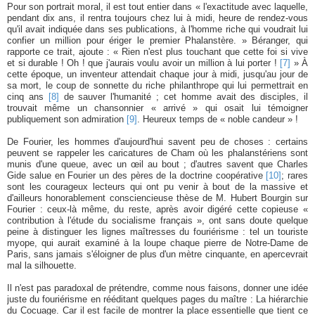
Pour son portrait moral, il est tout entier dans « l'exactitude avec laquelle,
pendant dix ans, il rentra toujours chez lui à midi, heure de rendez-vous
qu'il avait indiquée dans ses publications, à l'homme riche qui voudrait lui
confier un million pour ériger le premier Phalanstère. » Béranger, qui
rapporte ce trait, ajoute : « Rien n'est plus touchant que cette foi si vive
et si durable ! Oh ! que j'aurais voulu avoir un million à lui porter !
[7]
» À
cette époque, un inventeur attendait chaque jour à midi, jusqu'au jour de
sa mort, le coup de sonnette du riche philanthrope qui lui permettrait en
cinq ans
[8]
de sauver l'humanité ; cet homme avait des disciples, il
trouvait même un chansonnier « arrivé » qui osait lui témoigner
publiquement son admiration
[9]
. Heureux temps de « noble candeur » !
De Fourier, les hommes d'aujourd'hui savent peu de choses : certains
peuvent se rappeler les caricatures de Cham où les phalanstériens sont
munis d'une queue, avec un œil au bout ; d'autres savent que Charles
Gide salue en Fourier un des pères de la doctrine coopérative
[10]
; rares
sont les courageux lecteurs qui ont pu venir à bout de la massive et
d'ailleurs honorablement consciencieuse thèse de M. Hubert Bourgin sur
Fourier : ceux-là même, du reste, après avoir digéré cette copieuse «
contribution à l'étude du socialisme français », ont sans doute quelque
peine à distinguer les lignes maîtresses du fouriérisme : tel un touriste
myope, qui aurait examiné à la loupe chaque pierre de Notre-Dame de
Paris, sans jamais s'éloigner de plus d'un mètre cinquante, en apercevrait
mal la silhouette.
Il n'est pas paradoxal de prétendre, comme nous faisons, donner une idée
juste du fouriérisme en rééditant quelques pages du maître : La hiérarchie
du Cocuage. Car il est facile de montrer la place essentielle que tient ce