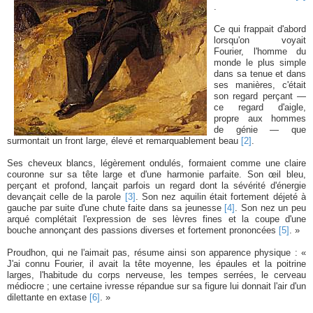
.
Ce qui frappait d'abord
lorsqu'on voyait
Fourier, l'homme du
monde le plus simple
dans sa tenue et dans
ses manières, c'était
son regard perçant —
ce regard d'aigle,
propre aux hommes
de génie — que
surmontait un front large, élevé et remarquablement beau
[2]
.
Ses cheveux blancs, légèrement ondulés, formaient comme une claire
couronne sur sa tête large et d'une harmonie parfaite. Son œil bleu,
perçant et profond, lançait parfois un regard dont la sévérité d'énergie
devançait celle de la parole
[3]
. Son nez aquilin était fortement déjeté à
gauche par suite d'une chute faite dans sa jeunesse
[4]
. Son nez un peu
arqué complétait l'expression de ses lèvres fines et la coupe d'une
bouche annonçant des passions diverses et fortement prononcées
[5]
. »
Proudhon, qui ne l'aimait pas, résume ainsi son apparence physique : «
J'ai connu Fourier, il avait la tête moyenne, les épaules et la poitrine
larges, l'habitude du corps nerveuse, les tempes serrées, le cerveau
médiocre ; une certaine ivresse répandue sur sa figure lui donnait l'air d'un
dilettante en extase
[6]
. »