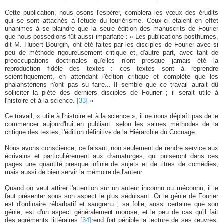
Cette publication, nous osons l'espérer, comblera les vœux des érudits
qui se sont attachés à l'étude du fouriérisme. Ceux-ci étaient en effet
unanimes à se plaindre que la seule édition des manuscrits de Fourier
que nous possédions fût aussi imparfaite : « Les publications posthumes,
dit M. Hubert Bourgin, ont été faites par les disciples de Fourier avec si
peu de méthode rigoureusement critique et, d'autre part, avec tant de
préoccupations doctrinales qu'elles n'ont presque jamais été la
reproduction fidèle des textes : ces textes sont à reprendre
scientifiquement, en attendant l'édition critique et complète que les
phalanstériens n'ont pas su faire... Il semble que ce travail aurait dû
solliciter la piété des derniers disciples de Fourier ; il serait utile à
l'histoire et à la science.
[33]
»
Ce travail, « utile à l'histoire et à la science », il ne nous déplaît pas de le
commencer aujourd'hui en publiant, selon les saines méthodes de la
critique des textes, l'édition définitive de la Hiérarchie du Cocuage.
Nous avons conscience, ce faisant, non seulement de rendre service aux
écrivains et particulièrement aux dramaturges, qui puiseront dans ces
pages une quantité presque infinie de sujets et de titres de comédies,
mais aussi de bien servir la mémoire de l'auteur.
Quand on veut attirer l'attention sur un auteur inconnu ou méconnu, il le
faut présenter sous son aspect le plus séduisant. Or le génie de Fourier
est d'ordinaire rébarbatif et saugrenu ; sa folie, aussi certaine que son
génie, est d'un aspect généralement morose, et le peu de cas qu'il fait
des agréments littéraires
[34]
rend fort pénible la lecture de ses œuvres.