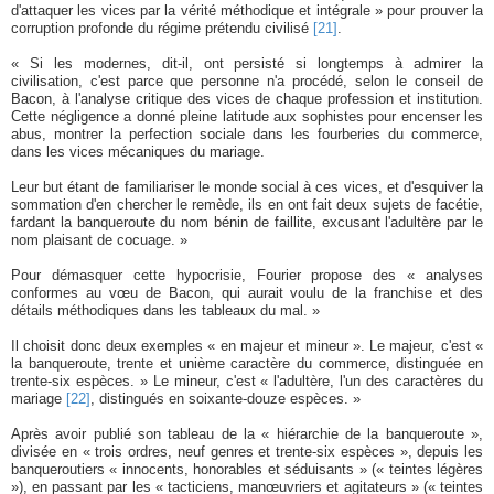
d'attaquer les vices par la vérité méthodique et intégrale » pour prouver la
corruption profonde du régime prétendu civilisé
[21]
.
« Si les modernes, dit-il, ont persisté si longtemps à admirer la
civilisation, c'est parce que personne n'a procédé, selon le conseil de
Bacon, à l'analyse critique des vices de chaque profession et institution.
Cette négligence a donné pleine latitude aux sophistes pour encenser les
abus, montrer la perfection sociale dans les fourberies du commerce,
dans les vices mécaniques du mariage.
Leur but étant de familiariser le monde social à ces vices, et d'esquiver la
sommation d'en chercher le remède, ils en ont fait deux sujets de facétie,
fardant la banqueroute du nom bénin de faillite, excusant l'adultère par le
nom plaisant de cocuage. »
Pour démasquer cette hypocrisie, Fourier propose des « analyses
conformes au vœu de Bacon, qui aurait voulu de la franchise et des
détails méthodiques dans les tableaux du mal. »
Il choisit donc deux exemples « en majeur et mineur ». Le majeur, c'est «
la banqueroute, trente et unième caractère du commerce, distinguée en
trente-six espèces. » Le mineur, c'est « l'adultère, l'un des caractères du
mariage
[22]
, distingués en soixante-douze espèces. »
Après avoir publié son tableau de la « hiérarchie de la banqueroute »,
divisée en « trois ordres, neuf genres et trente-six espèces », depuis les
banqueroutiers « innocents, honorables et séduisants » (« teintes légères
»), en passant par les « tacticiens, manœuvriers et agitateurs » (« teintes