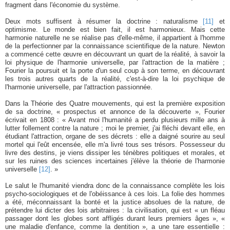
fragment dans l'économie du système.
Deux mots suffisent à résumer la doctrine : naturalisme
[11]
et
optimisme. Le monde est bien fait, il est harmonieux. Mais cette
harmonie naturelle ne se réalise pas d'elle-même, il appartient à l'homme
de la perfectionner par la connaissance scientifique de la nature. Newton
a commencé cette œuvre en découvrant un quart de la réalité, à savoir la
loi physique de l'harmonie universelle, par l'attraction de la matière ;
Fourier la poursuit et la porte d'un seul coup à son terme, en découvrant
les trois autres quarts de la réalité, c'est-à-dire la loi psychique de
l'harmonie universelle, par l'attraction passionnée.
Dans la Théorie des Quatre mouvements, qui est la première exposition
de sa doctrine, « prospectus et annonce de la découverte », Fourier
écrivait en 1808 : « Avant moi l'humanité a perdu plusieurs mille ans à
lutter follement contre la nature ; moi le premier, j'ai fléchi devant elle, en
étudiant l'attraction, organe de ses décrets : elle a daigné sourire au seul
mortel qui l'eût encensée, elle m'a livré tous ses trésors. Possesseur du
livre des destins, je viens dissiper les ténèbres politiques et morales, et
sur les ruines des sciences incertaines j'élève la théorie de l'harmonie
universelle
[12]
. »
Le salut le l'humanité viendra donc de la connaissance complète les lois
psycho-sociologiques et de l'obéissance à ces lois. La folie des hommes
a été, méconnaissant la bonté et la justice absolues de la nature, de
prétendre lui dicter des lois arbitraires : la civilisation, qui est « un fléau
passager dont les globes sont affligés durant leurs premiers âges », «
une maladie d'enfance, comme la dentition », a une tare essentielle :