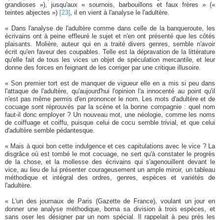
grandioses »), jusqu'aux « sournois, barbouillons et faux frères » («
teintes abjectes »)
[23]
, il en vient à l'analyse le l'adultère.
« Dans l'analyse de l'adultère comme dans celle de la banqueroute, les
écrivains ont à peine effleuré le sujet et n'en ont présenté que les côtés
plaisants. Molière, auteur qui en a traité divers genres, semble n'avoir
écrit qu'en faveur des coupables. Telle est la dépravation de la littérature
qu'elle fait de tous les vices un objet de spéculation mercantile, et leur
donne des forces en feignant de les corriger par une critique illusoire.
« Son premier tort est de manquer de vigueur elle en a mis si peu dans
l'attaque de l'adultère, qu'aujourd'hui l'opinion l'a innocenté au point qu'il
n'est pas même permis d'en prononcer le nom. Les mots d'adultère et de
cocuage sont réprouvés par la scène et la bonne compagnie : quel nom
faut-il donc employer ? Un nouveau mot, une néologie, comme les noms
de coiffuage et coiffu, puisque celui de cocu semble trivial, et que celui
d'adultère semble pédantesque.
« Mais à quoi bon cette indulgence et ces capitulations avec le vice ? La
disgrâce où est tombé le mot cocuage, ne sert qu'à constater le progrès
de la chose, et la mollesse des écrivains qui s'agenouillent devant le
vice, au lieu de lui présenter courageusement un ample miroir, un tableau
méthodique et intégral des ordres, genres, espèces et variétés de
l'adultère.
« L'un des journaux de Paris (Gazette de France), voulant un jour en
donner une analyse méthodique, borna sa division à trois espèces, et
sans oser les désigner par un nom spécial. Il rappelait à peu près les