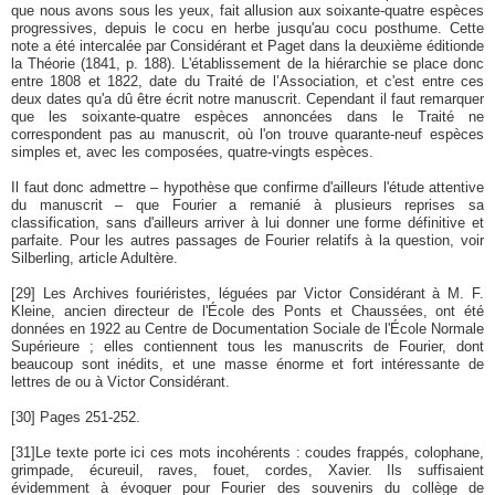
que nous avons sous les yeux, fait allusion aux soixante-quatre espèces
progressives, depuis le cocu en herbe jusqu'au cocu posthume. Cette
note a été intercalée par Considérant et Paget dans la deuxième éditionde
la Théorie (1841, p. 188). L'établissement de la hiérarchie se place donc
entre 1808 et 1822, date du Traité de l’Association, et c'est entre ces
deux dates qu'a dû être écrit notre manuscrit. Cependant il faut remarquer
que les soixante-quatre espèces annoncées dans le Traité ne
correspondent pas au manuscrit, où l'on trouve quarante-neuf espèces
simples et, avec les composées, quatre-vingts espèces.
Il faut donc admettre – hypothèse que confirme d'ailleurs l'étude attentive
du manuscrit – que Fourier a remanié à plusieurs reprises sa
classification, sans d'ailleurs arriver à lui donner une forme définitive et
parfaite. Pour les autres passages de Fourier relatifs à la question, voir
Silberling, article Adultère.
[29]
Les Archives fouriéristes, léguées par Victor Considérant à M. F.
Kleine, ancien directeur de l'École des Ponts et Chaussées, ont été
données en 1922 au Centre de Documentation Sociale de l'École Normale
Supérieure ; elles contiennent tous les manuscrits de Fourier, dont
beaucoup sont inédits, et une masse énorme et fort intéressante de
lettres de ou à Victor Considérant.
[30]
Pages 251-252.
[31]
Le texte porte ici ces mots incohérents : coudes frappés, colophane,
grimpade, écureuil, raves, fouet, cordes, Xavier. Ils suffisaient
évidemment à évoquer pour Fourier des souvenirs du collège de