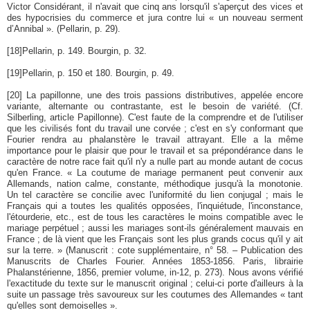
Victor Considérant, il n'avait que cinq ans lorsqu'il s'aperçut des vices et
des hypocrisies du commerce et jura contre lui « un nouveau serment
d’Annibal ». (Pellarin, p. 29).
[18]
Pellarin, p. 149. Bourgin, p. 32.
[19]
Pellarin, p. 150 et 180. Bourgin, p. 49.
[20]
La papillonne, une des trois passions distributives, appelée encore
variante, alternante ou contrastante, est le besoin de variété. (Cf.
Silberling, article Papillonne). C'est faute de la comprendre et de l'utiliser
que les civilisés font du travail une corvée ; c'est en s'y conformant que
Fourier rendra au phalanstère le travail attrayant. Elle a la même
importance pour le plaisir que pour le travail et sa prépondérance dans le
caractère de notre race fait qu'il n'y a nulle part au monde autant de cocus
qu'en France. « La coutume de mariage permanent peut convenir aux
Allemands, nation calme, constante, méthodique jusqu'à la monotonie.
Un tel caractère se concilie avec l'uniformité du lien conjugal ; mais le
Français qui a toutes les qualités opposées, l'inquiétude, l'inconstance,
l'étourderie, etc., est de tous les caractères le moins compatible avec le
mariage perpétuel ; aussi les mariages sont-ils généralement mauvais en
France ; de là vient que les Français sont les plus grands cocus qu'il y ait
sur la terre. » (Manuscrit : cote supplémentaire, n° 58. – Publication des
Manuscrits de Charles Fourier. Années 1853-1856. Paris, librairie
Phalanstérienne, 1856, premier volume, in-12, p. 273). Nous avons vérifié
l'exactitude du texte sur le manuscrit original ; celui-ci porte d'ailleurs à la
suite un passage très savoureux sur les coutumes des Allemandes « tant
qu'elles sont demoiselles ».