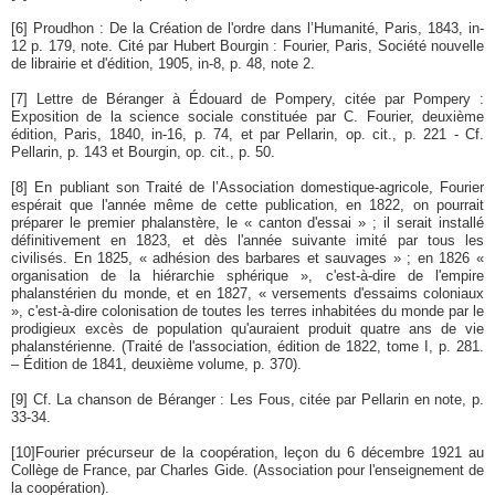
[6]
Proudhon : De la Création de l'ordre dans l’Humanité, Paris, 1843, in-
12 p. 179, note. Cité par Hubert Bourgin : Fourier, Paris, Société nouvelle
de librairie et d'édition, 1905, in-8, p. 48, note 2.
[7]
Lettre de Béranger à Édouard de Pompery, citée par Pompery :
Exposition de la science sociale constituée par C. Fourier, deuxième
édition, Paris, 1840, in-16, p. 74, et par Pellarin, op. cit., p. 221 - Cf.
Pellarin, p. 143 et Bourgin, op. cit., p. 50.
[8]
En publiant son Traité de l’Association domestique-agricole, Fourier
espérait que l'année même de cette publication, en 1822, on pourrait
préparer le premier phalanstère, le « canton d'essai » ; il serait installé
définitivement en 1823, et dès l'année suivante imité par tous les
civilisés. En 1825, « adhésion des barbares et sauvages » ; en 1826 «
organisation de la hiérarchie sphérique », c'est-à-dire de l'empire
phalanstérien du monde, et en 1827, « versements d'essaims coloniaux
», c'est-à-dire colonisation de toutes les terres inhabitées du monde par le
prodigieux excès de population qu'auraient produit quatre ans de vie
phalanstérienne. (Traité de l'association, édition de 1822, tome I, p. 281.
– Édition de 1841, deuxième volume, p. 370).
[9]
Cf. La chanson de Béranger : Les Fous, citée par Pellarin en note, p.
33-34.
[10]
Fourier précurseur de la coopération, leçon du 6 décembre 1921 au
Collège de France, par Charles Gide. (Association pour l'enseignement de
la coopération).