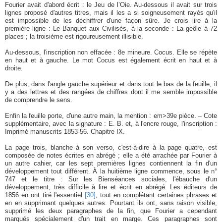
Fourier avait d'abord écrit : le Jeu de l’Oie. Au-dessous il avait sur trois
lignes proposé d'autres titres, mais il les a si soigneusement rayés qu'il
est impossible de les déchiffrer d'une façon sûre. Je crois lire à la
première ligne : Le Banquet aux Civilisés, à la seconde : La geôle à 72
places ; la troisième est rigoureusement illisible.
Au-dessous, l'inscription non effacée : 8e mineure. Cocus. Elle se répète
en haut et à gauche. Le mot Cocus est également écrit en haut et à
droite.
De plus, dans l'angle gauche supérieur et dans tout le bas de la feuille, il
y a des lettres et des rangées de chiffres dont il me semble impossible
de comprendre le sens.
Enfin la feuille porte, d'une autre main, la mention : em>39e pièce. – Cote
supplémentaire, avec la signature : E. B. et, à l'encre rouge, l'inscription :
Imprimé manuscrits 1853-56. Chapitre IX.
La page trois, blanche à son verso, c'est-à-dire à la page quatre, est
composée de notes écrites en abrégé ; elle a été arrachée par Fourier à
un autre cahier, car les sept premières lignes contiennent la fin d'un
développement tout différent. À la huitième ligne commence, sous le n°
747 et le titre : Sur les Bienséances sociales, l'ébauche d'un
développement, très difficile à lire et écrit en abrégé. Les éditeurs de
1856 en ont tiré l'essentiel
[30]
, tout en complétant certaines phrases et
en en supprimant quelques autres. Pourtant ils ont, sans raison visible,
supprimé les deux paragraphes de la fin, que Fourier a cependant
marqués spécialement d'un trait en marge. Ces paragraphes sont