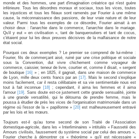
monde et des hommes, une part d'imagination créatrice qui n'est guère
inférieure. Tous les désordres moraux et sociaux, tous les vices, toutes
les injustices et tous les fléaux sont ramenés par Fourier à une même
cause, la méconnaissance des passions, de leur vraie nature et de leur
valeur. Parmi tous les exemples de ce désordre, Fourier aimait à en
choisir deux : l'anarchie dans le commerce, l'anarchie dans le mariage.
Qu'il y eut « en civilisation », tant de banqueroutiers et tant de cocus,
c'étaient pour lui les deux preuves décisives de la malfaisance de notre
état social.
Pourquoi ces deux exemples ? Le premier se comprend de lui-même :
Fourier, fils de commerçant aisé, ruiné par une crise politique et sociale
sous la Convention, dut vivre chichement comme voyageur de
commerce, caissier, teneur de livre, courtier et, comme il disait, « sergent
de boutique
[16]
» ; en 1825, il gagnait, dans une maison de commerce
de Lyon, mille deux cents francs par an
[17]
. Mais le second s'explique
moins facilement, car il resta célibataire et sa vie sentimentale nous est
tout à fait inconnue
[18]
; cependant, il aima les femmes et il aima
l'amour
[19]
. Sans doute est-ce justement cette grande sensualité, jointe
à une grande versatilité, qui le détourna de prendre femme, mais le
poussa à étudier de près les vices de l'organisation matrimoniale dans un
régime où l'essor de la « papillonne »
[20]
est malheureusement entravé
par les lois et les mœurs.
Toujours est-il qu'au tome second de son Traité de l’Association
domestique-agricole, dans les « Interliminaires » intitulés « Fausseté des
Amours civilisés, faussement du système social par celui des amours »,
Fourier cherche à démontrer ce « théorème » qu'il est nécessaire «