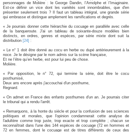
personnages de Molière : le George Dandin, l’Arnolphe et l’Imaginaire.
Est-ce définir un vice dont les variétés sont innombrables, que d'en
présenter seulement trois ? Il faut un tableau intégral, une grande série
qui embrasse et distingue amplement les ramifications et degrés.
« Je pourrais donner cette hiérarchie du cocuage en parallèle avec celle
de la banqueroute. J'ai un tableau de soixante-douze modèles bien
distincts, en ordres, genres et espèces, par série mixte dont suit la
distribution
[24]
:
« Le n° 1 doit être donné au cocu en herbe ou dupé antérieurement à la
noce. Je le désigne par le nom admis sur la scène française,
Et ne l’être qu’en herbe, est pour lui peu de chose.
Molière.
« Par opposition, le n° 72, qui termine la série, doit être le cocu
posthumisé,
Deux ans encore après j'accouchai d'un posthume,
Regnard.
« On admet en France des enfants posthumes d'un an. Je pourrais citer
le tribunal qui a rendu l'arrêt.
« Remarquons, à la honte du siècle et pour la confusion de ses sciences
politiques et morales, que l'opinion condamnerait cette analyse de
l'adultère comme trop juste, trop exacte et trop complète ; chacun se
reconnaîtrait dans l'une des 144 espèces de cocuage (72 en hommes et
72 en femmes, dont le cocuage est de titres différents de ceux des