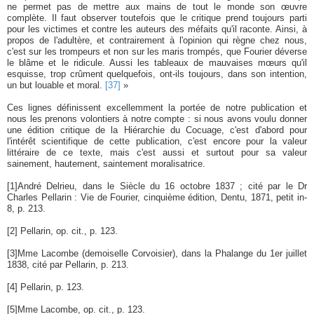
ne permet pas de mettre aux mains de tout le monde son œuvre
complète. Il faut observer toutefois que le critique prend toujours parti
pour les victimes et contre les auteurs des méfaits qu'il raconte. Ainsi, à
propos de l'adultère, et contrairement à l'opinion qui règne chez nous,
c'est sur les trompeurs et non sur les maris trompés, que Fourier déverse
le blâme et le ridicule. Aussi les tableaux de mauvaises mœurs qu'il
esquisse, trop crûment quelquefois, ont-ils toujours, dans son intention,
un but louable et moral.
[37]
»
Ces lignes définissent excellemment la portée de notre publication et
nous les prenons volontiers à notre compte : si nous avons voulu donner
une édition critique de la Hiérarchie du Cocuage, c'est d'abord pour
l'intérêt scientifique de cette publication, c'est encore pour la valeur
littéraire de ce texte, mais c'est aussi et surtout pour sa valeur
sainement, hautement, saintement moralisatrice.
[1]
André Delrieu, dans le Siècle du 16 octobre 1837 ; cité par le Dr
Charles Pellarin : Vie de Fourier, cinquième édition, Dentu, 1871, petit in-
8, p. 213.
[2]
Pellarin, op. cit., p. 123.
[3]
Mme Lacombe (demoiselle Corvoisier), dans la Phalange du 1er juillet
1838, cité par Pellarin, p. 213.
[4]
Pellarin, p. 123.
[5]
Mme Lacombe, op. cit., p. 123.