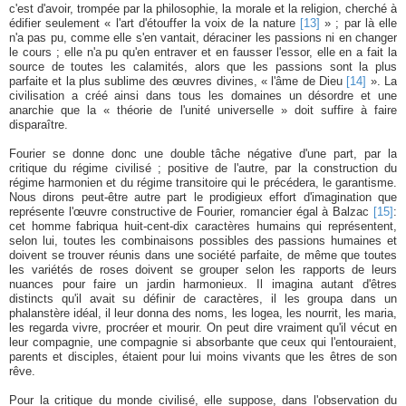
c'est d'avoir, trompée par la philosophie, la morale et la religion, cherché à
édifier seulement « l'art d'étouffer la voix de la nature
[13]
» ; par là elle
n'a pas pu, comme elle s'en vantait, déraciner les passions ni en changer
le cours ; elle n'a pu qu'en entraver et en fausser l'essor, elle en a fait la
source de toutes les calamités, alors que les passions sont la plus
parfaite et la plus sublime des œuvres divines, « l'âme de Dieu
[14]
». La
civilisation a créé ainsi dans tous les domaines un désordre et une
anarchie que la « théorie de l'unité universelle » doit suffire à faire
disparaître.
Fourier se donne donc une double tâche négative d'une part, par la
critique du régime civilisé ; positive de l'autre, par la construction du
régime harmonien et du régime transitoire qui le précédera, le garantisme.
Nous dirons peut-être autre part le prodigieux effort d'imagination que
représente l'œuvre constructive de Fourier, romancier égal à Balzac
[15]
:
cet homme fabriqua huit-cent-dix caractères humains qui représentent,
selon lui, toutes les combinaisons possibles des passions humaines et
doivent se trouver réunis dans une société parfaite, de même que toutes
les variétés de roses doivent se grouper selon les rapports de leurs
nuances pour faire un jardin harmonieux. Il imagina autant d'êtres
distincts qu'il avait su définir de caractères, il les groupa dans un
phalanstère idéal, il leur donna des noms, les logea, les nourrit, les maria,
les regarda vivre, procréer et mourir. On peut dire vraiment qu'il vécut en
leur compagnie, une compagnie si absorbante que ceux qui l'entouraient,
parents et disciples, étaient pour lui moins vivants que les êtres de son
rêve.
Pour la critique du monde civilisé, elle suppose, dans l'observation du