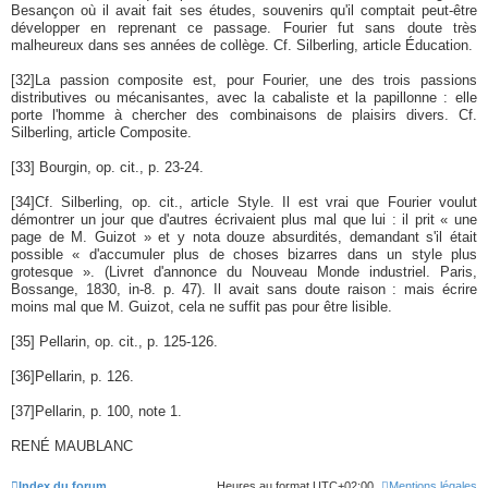
Besançon où il avait fait ses études, souvenirs qu'il comptait peut-être
développer en reprenant ce passage. Fourier fut sans doute très
malheureux dans ses années de collège. Cf. Silberling, article Éducation.
[32]
La passion composite est, pour Fourier, une des trois passions
distributives ou mécanisantes, avec la cabaliste et la papillonne : elle
porte l'homme à chercher des combinaisons de plaisirs divers. Cf.
Silberling, article Composite.
[33]
Bourgin, op. cit., p. 23-24.
[34]
Cf. Silberling, op. cit., article Style. Il est vrai que Fourier voulut
démontrer un jour que d'autres écrivaient plus mal que lui : il prit « une
page de M. Guizot » et y nota douze absurdités, demandant s'il était
possible « d'accumuler plus de choses bizarres dans un style plus
grotesque ». (Livret d'annonce du Nouveau Monde industriel. Paris,
Bossange, 1830, in-8. p. 47). Il avait sans doute raison : mais écrire
moins mal que M. Guizot, cela ne suffit pas pour être lisible.
[35]
Pellarin, op. cit., p. 125-126.
[36]
Pellarin, p. 126.
[37]
Pellarin, p. 100, note 1.
RENÉ MAUBLANC
Index du forum
Heures au format
UTC+02:00
Mentions légales