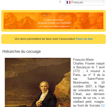
R
Français
e
c
h
e
r
c
Vos dons permettent de faire vivre l'association
Faire un don
h
e
Hiérarchie du cocuage
r
François-Marie
Charles Fourier naquit
à Besançon le 7 avril
1772 ; il mourut à
Paris, au n° 9 de la
rue Saint-Pierre-
Montmartre, le 10
octobre 1837, à l'âge
de soixante-cinq ans.
C'était, aux derniers
temps de sa vie, « un
vieillard petit, maigre,
au front de Socrate
[1]