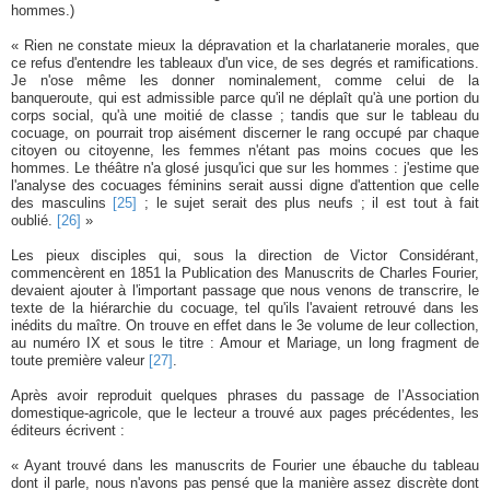
hommes.)
« Rien ne constate mieux la dépravation et la charlatanerie morales, que
ce refus d'entendre les tableaux d'un vice, de ses degrés et ramifications.
Je n'ose même les donner nominalement, comme celui de la
banqueroute, qui est admissible parce qu'il ne déplaît qu'à une portion du
corps social, qu'à une moitié de classe ; tandis que sur le tableau du
cocuage, on pourrait trop aisément discerner le rang occupé par chaque
citoyen ou citoyenne, les femmes n'étant pas moins cocues que les
hommes. Le théâtre n'a glosé jusqu'ici que sur les hommes : j'estime que
l'analyse des cocuages féminins serait aussi digne d'attention que celle
des masculins
[25]
; le sujet serait des plus neufs ; il est tout à fait
oublié.
[26]
»
Les pieux disciples qui, sous la direction de Victor Considérant,
commencèrent en 1851 la Publication des Manuscrits de Charles Fourier,
devaient ajouter à l'important passage que nous venons de transcrire, le
texte de la hiérarchie du cocuage, tel qu'ils l'avaient retrouvé dans les
inédits du maître. On trouve en effet dans le 3e volume de leur collection,
au numéro IX et sous le titre : Amour et Mariage, un long fragment de
toute première valeur
[27]
.
Après avoir reproduit quelques phrases du passage de l’Association
domestique-agricole, que le lecteur a trouvé aux pages précédentes, les
éditeurs écrivent :
« Ayant trouvé dans les manuscrits de Fourier une ébauche du tableau
dont il parle, nous n'avons pas pensé que la manière assez discrète dont