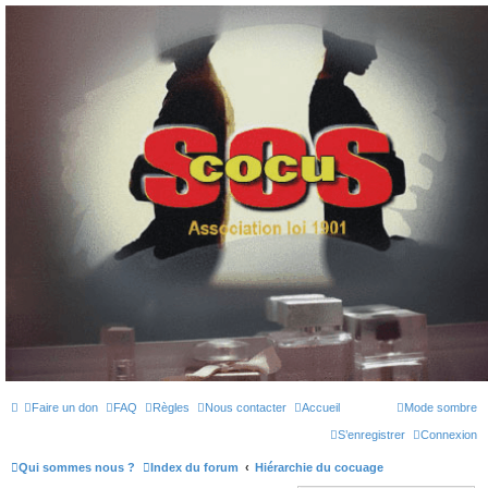
SOS cocu
SOS cocu est une association loi 1901 dont l'objet est le soutien aux victimes d'adultère.
Pouvoir parler, se confier, recevoir un soutien moral pour traverser une situation
personnelle douloureuse
Faire un don
FAQ
Règles
Nous contacter
Accueil
Mode sombre
S’enregistrer
Connexion
Qui sommes nous ?
Index du forum
Hiérarchie du cocuage