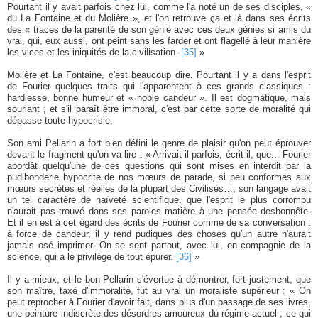
Pourtant il y avait parfois chez lui, comme l'a noté un de ses disciples, «
du La Fontaine et du Molière », et l'on retrouve ça et là dans ses écrits
des « traces de la parenté de son génie avec ces deux génies si amis du
vrai, qui, eux aussi, ont peint sans les farder et ont flagellé à leur manière
les vices et les iniquités de la civilisation.
[35]
»
Molière et La Fontaine, c'est beaucoup dire. Pourtant il y a dans l'esprit
de Fourier quelques traits qui l'apparentent à ces grands classiques :
hardiesse, bonne humeur et « noble candeur ». Il est dogmatique, mais
souriant ; et s'il paraît être immoral, c'est par cette sorte de moralité qui
dépasse toute hypocrisie.
Son ami Pellarin a fort bien défini le genre de plaisir qu'on peut éprouver
devant le fragment qu'on va lire : « Arrivait-il parfois, écrit-il, que... Fourier
abordât quelqu'une de ces questions qui sont mises en interdit par la
pudibonderie hypocrite de nos mœurs de parade, si peu conformes aux
mœurs secrètes et réelles de la plupart des Civilisés…, son langage avait
un tel caractère de naïveté scientifique, que l'esprit le plus corrompu
n'aurait pas trouvé dans ses paroles matière à une pensée deshonnête.
Et il en est à cet égard des écrits de Fourier comme de sa conversation :
à force de candeur, il y rend pudiques des choses qu'un autre n'aurait
jamais osé imprimer. On se sent partout, avec lui, en compagnie de la
science, qui a le privilège de tout épurer.
[36]
»
Il y a mieux, et le bon Pellarin s'évertue à démontrer, fort justement, que
son maître, taxé d'immoralité, fut au vrai un moraliste supérieur : « On
peut reprocher à Fourier d'avoir fait, dans plus d'un passage de ses livres,
une peinture indiscrète des désordres amoureux du régime actuel ; ce qui