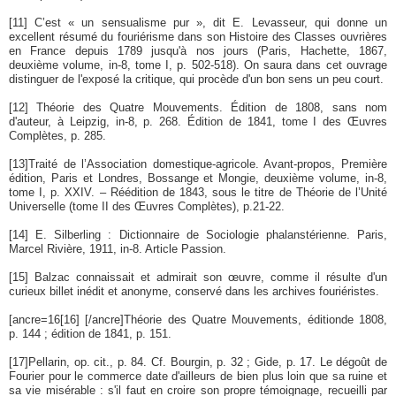
[11]
C’est « un sensualisme pur », dit E. Levasseur, qui donne un
excellent résumé du fouriérisme dans son Histoire des Classes ouvrières
en France depuis 1789 jusqu'à nos jours (Paris, Hachette, 1867,
deuxième volume, in-8, tome I, p. 502-518). On saura dans cet ouvrage
distinguer de l'exposé la critique, qui procède d'un bon sens un peu court.
[12]
Théorie des Quatre Mouvements. Édition de 1808, sans nom
d'auteur, à Leipzig, in-8, p. 268. Édition de 1841, tome I des Œuvres
Complètes, p. 285.
[13]
Traité de l’Association domestique-agricole. Avant-propos, Première
édition, Paris et Londres, Bossange et Mongie, deuxième volume, in-8,
tome I, p. XXIV. – Réédition de 1843, sous le titre de Théorie de l’Unité
Universelle (tome II des Œuvres Complètes), p.21-22.
[14]
E. Silberling : Dictionnaire de Sociologie phalanstérienne. Paris,
Marcel Rivière, 1911, in-8. Article Passion.
[15]
Balzac connaissait et admirait son œuvre, comme il résulte d'un
curieux billet inédit et anonyme, conservé dans les archives fouriéristes.
[ancre=16[16] [/ancre]Théorie des Quatre Mouvements, éditionde 1808,
p. 144 ; édition de 1841, p. 151.
[17]
Pellarin, op. cit., p. 84. Cf. Bourgin, p. 32 ; Gide, p. 17. Le dégoût de
Fourier pour le commerce date d'ailleurs de bien plus loin que sa ruine et
sa vie misérable : s'il faut en croire son propre témoignage, recueilli par