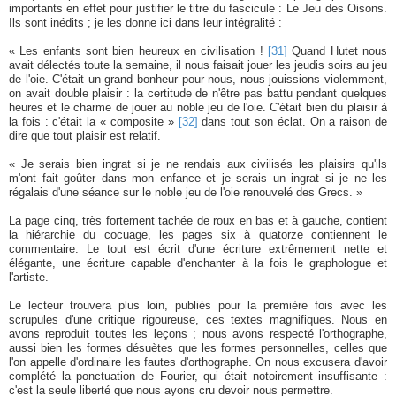
importants en effet pour justifier le titre du fascicule : Le Jeu des Oisons.
Ils sont inédits ; je les donne ici dans leur intégralité :
« Les enfants sont bien heureux en civilisation !
[31]
Quand Hutet nous
avait délectés toute la semaine, il nous faisait jouer les jeudis soirs au jeu
de l'oie. C'était un grand bonheur pour nous, nous jouissions violemment,
on avait double plaisir : la certitude de n'être pas battu pendant quelques
heures et le charme de jouer au noble jeu de l'oie. C'était bien du plaisir à
la fois : c'était la « composite »
[32]
dans tout son éclat. On a raison de
dire que tout plaisir est relatif.
« Je serais bien ingrat si je ne rendais aux civilisés les plaisirs qu'ils
m'ont fait goûter dans mon enfance et je serais un ingrat si je ne les
régalais d'une séance sur le noble jeu de l'oie renouvelé des Grecs. »
La page cinq, très fortement tachée de roux en bas et à gauche, contient
la hiérarchie du cocuage, les pages six à quatorze contiennent le
commentaire. Le tout est écrit d'une écriture extrêmement nette et
élégante, une écriture capable d'enchanter à la fois le graphologue et
l'artiste.
Le lecteur trouvera plus loin, publiés pour la première fois avec les
scrupules d'une critique rigoureuse, ces textes magnifiques. Nous en
avons reproduit toutes les leçons ; nous avons respecté l'orthographe,
aussi bien les formes désuètes que les formes personnelles, celles que
l'on appelle d'ordinaire les fautes d'orthographe. On nous excusera d'avoir
complété la ponctuation de Fourier, qui était notoirement insuffisante :
c'est la seule liberté que nous ayons cru devoir nous permettre.