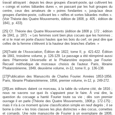
travail attrayant : depuis les deux groupes d'avant-poste, qui cultivent les
« coings et sortes bâtardes dures », en passant par les huit groupes du
centre, ceux des amateurs de « poires fondantes », jusqu'aux deux
groupes d'arrière-poste, cultivant les « nèfles et sortes bâtardes molles ».
(Voir Théorie des Quatre Mouvements, édition de 1808, p. 405 ; édition de
1841, p. 433).
[25]
Cf. Théorie des Quatre Mouvements (édition de 1808 p. 172 ; édition
de 1841, p. 187) : « Les femmes sont bien plus cocues que les hommes ;
et si le mari en porte d'aussi hautes que les bois du cerf, on peut dire que
celles de la femme s'élèvent à la hauteur des branches d'arbre. »
[26]
Traité de l’Association, Édition de 1822, tome II, p. 421-422. Édition
de 1841, troisième volume, p. 126-129. Le passage a été réimprimé aussi
dans l'Harmonie Universelle et le Phalanstère exposés par Fourier.
Recueil méthodique de morceaux choisis de l'auteur. Paris, librairie
Phalanstérienne, 1849, deuxième volume, in-12, tome II, p. 136-138.
[27]
Publication des Manuscrits de Charles Fourier. Années 1853-1856.
Paris, librairie Phalanstérienne, 1856, premier volume, in-12, p. 249-272.
[28]
Les éditeurs datent ce morceau, à la table du volume cité, de 1816 ;
nous ne savons sur quoi ils s'appuient pour le faire. À vrai dire, la
question du cocuage a hanté Fourier toute sa vie ; dès son premier
ouvrage il en parle (Théorie des Quatre Mouvements, 1808,p. 172-175) ;
mais il n'a à ce moment qu'une classification simple en neuf degrés ; il se
borne à citer « les trois classes les plus distinctes » des cocus, cornettes
et cornards. Une note manuscrite de Fourier à un exemplaire de 1808,