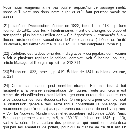
Nous nous résignons à ne pas publier aujourd'hui ce passage inédit,
parce qu'il n'est pas dans notre sujet et qu'il faut pourtant savoir se
borner.
[21]
Traité de l'Association, édition de 1822, tome II, p. 416 sq. Dans
l'édition de 1841, tous les « Interliminaires » ont été changés de place et
transportés plus haut au milieu des « Cis-légomènes », consacrés à la «
théorie mixte ou étude spéculative de l'association », (Théorie de l'unité
universelle, troisième volume, p. 121 sq., Œuvres complètes, tome IV).
[22]
L'adultère est la douzième des « disgrâces » conjugales, dont Fourier
a fait à plusieurs reprises le tableau complet. Voir Silberling, op. cit.,
article Mariage, et Bourgin, op. cit., p. 212-214.
[23]
Édition de 1822, tome II, p. 419. Édition de 1841, troisième volume,
p. 124.
[24]
Cette classification peut sembler étrange. Elle est tout à fait
habituelle à la pensée systématique de Fourier. Toute son œuvre est
pleine de classifications semblables, groupant autour d'un centre des
ailes ascendantes, puis descendantes. On en prendra pour exemple, soit
la distribution générale des seize tribus constituant la phalange, des
nourrissons (jusqu'à un an) aux patriarches (au-dessus de cent vingt ans.
– Voir Le Nouveau Monde industriel et sociétaire, édition de 1829, Paris,
Bossange, premier volume, in-8, p. 130-131 ; édition de 1845, p. 110),
soit « la série de la culture des poiriers », qui réunit en trente-deux
groupes les amateurs de poires, pour qui la culture de ce fruit est un