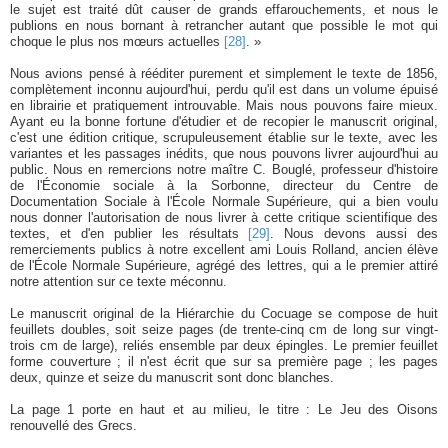
le sujet est traité dût causer de grands effarouchements, et nous le
publions en nous bornant à retrancher autant que possible le mot qui
choque le plus nos mœurs actuelles
[28]
. »
Nous avions pensé à rééditer purement et simplement le texte de 1856,
complètement inconnu aujourd'hui, perdu qu'il est dans un volume épuisé
en librairie et pratiquement introuvable. Mais nous pouvons faire mieux.
Ayant eu la bonne fortune d'étudier et de recopier le manuscrit original,
c'est une édition critique, scrupuleusement établie sur le texte, avec les
variantes et les passages inédits, que nous pouvons livrer aujourd'hui au
public. Nous en remercions notre maître C. Bouglé, professeur d'histoire
de l'Économie sociale à la Sorbonne, directeur du Centre de
Documentation Sociale à l'École Normale Supérieure, qui a bien voulu
nous donner l'autorisation de nous livrer à cette critique scientifique des
textes, et d'en publier les résultats
[29]
. Nous devons aussi des
remerciements publics à notre excellent ami Louis Rolland, ancien élève
de l'École Normale Supérieure, agrégé des lettres, qui a le premier attiré
notre attention sur ce texte méconnu.
Le manuscrit original de la Hiérarchie du Cocuage se compose de huit
feuillets doubles, soit seize pages (de trente-cinq cm de long sur vingt-
trois cm de large), reliés ensemble par deux épingles. Le premier feuillet
forme couverture ; il n'est écrit que sur sa première page ; les pages
deux, quinze et seize du manuscrit sont donc blanches.
La page 1 porte en haut et au milieu, le titre : Le Jeu des Oisons
renouvellé des Grecs.