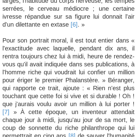
larges, l'habitude du corps nerveuse, les tempes
serrées, le cerveau médiocre ; une certaine
ivresse répandue sur sa figure lui donnait l'air
d'un dilettante en extase
[6]
. »
Pour son portrait moral, il est tout entier dans «
l'exactitude avec laquelle, pendant dix ans, il
rentra toujours chez lui à midi, heure de rendez-
vous qu'il avait indiquée dans ses publications, à
l'homme riche qui voudrait lui confier un million
pour ériger le premier Phalanstère. » Béranger,
qui rapporte ce trait, ajoute : « Rien n'est plus
touchant que cette foi si vive et si durable ! Oh !
que j'aurais voulu avoir un million à lui porter !
[7]
» À cette époque, un inventeur attendait
chaque jour à midi, jusqu'au jour de sa mort, le
coup de sonnette du riche philanthrope qui lui
permettrait en cinq ans
[8]
de sauver l'humanité