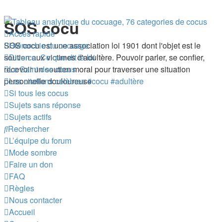
SOS cocu
Accès rapide
SOS cocu est une association loi 1901 dont l'objet est le
Hiérarchie du cocuage
soutien aux victimes d'adultère. Pouvoir parler, se confier,
Divorce: Ce que dit la loi
recevoir un soutien moral pour traverser une situation
Le Saint des cocus
personnelle douloureuse
Les citations célèbres #cocu #adultère
Si tous les cocus
Sujets sans réponse
Sujets actifs
Rechercher
L’équipe du forum
Mode sombre
Faire un don
FAQ
Règles
Nous contacter
Accueil