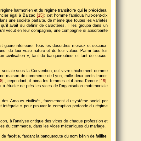
u régime harmonien et du régime transitoire qui le précédera,
ancier égal à Balzac
[15]
: cet homme fabriqua huit-cent-dix
dans une société parfaite, de même que toutes les variétés
qu'il avait su définir de caractères, il les groupa dans un
t qu'il vécut en leur compagnie, une compagnie si absorbante
st guère inférieure. Tous les désordres moraux et sociaux,
s, de leur vraie nature et de leur valeur. Parmi tous les
n civilisation », tant de banqueroutiers et tant de cocus,
et sociale sous la Convention, dut vivre chichement comme
 une maison de commerce de Lyon, mille deux cents francs
8]
; cependant, il aima les femmes et il aima l'amour
[19]
.
 à étudier de près les vices de l'organisation matrimoniale
eté des Amours civilisés, faussement du système social par
t intégrale » pour prouver la corruption profonde du régime
Bacon, à l'analyse critique des vices de chaque profession et
rberies du commerce, dans les vices mécaniques du mariage.
 de facétie, fardant la banqueroute du nom bénin de faillite,