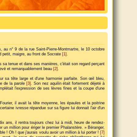
s, au n° 9 de la rue Saint-Pierre-Montmartre, le 10 octobre
rd petit, maigre, au front de Socrate
[1]
.
s sa tenue et dans ses manières, c'était son regard perçant
élevé et remarquablement beau
[2]
.
 sa tête large et d'une harmonie parfaite. Son œil bleu,
le de la parole
[3]
. Son nez aquilin était fortement déjeté à
létait l'expression de ses lèvres fines et la coupe d'une
urier, il avait la tête moyenne, les épaules et la poitrine
rtaine ivresse répandue sur sa figure lui donnait l'air d'un
dix ans, il rentra toujours chez lui à midi, heure de rendez-
er un million pour ériger le premier Phalanstère. » Béranger,
ble ! Oh ! que j'aurais voulu avoir un million à lui porter !
[7]