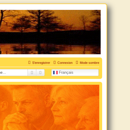
uation personnelle douloureuse
S’enregistrer
Connexion
Mode sombre
Rechercher
Recherche avancée
Français