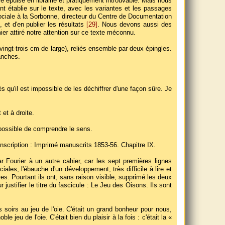
 épuisé en librairie et pratiquement introuvable. Mais nous
nt établie sur le texte, avec les variantes et les passages
sociale à la Sorbonne, directeur du Centre de Documentation
, et d'en publier les résultats
[29]
. Nous devons aussi des
er attiré notre attention sur ce texte méconnu.
vingt-trois cm de large), reliés ensemble par deux épingles.
anches.
és qu'il est impossible de les déchiffrer d'une façon sûre. Je
et à droite.
impossible de comprendre le sens.
'inscription : Imprimé manuscrits 1853-56. Chapitre IX.
r Fourier à un autre cahier, car les sept premières lignes
ales, l'ébauche d'un développement, très difficile à lire et
s. Pourtant ils ont, sans raison visible, supprimé les deux
ustifier le titre du fascicule : Le Jeu des Oisons. Ils sont
 soirs au jeu de l'oie. C'était un grand bonheur pour nous,
jeu de l'oie. C'était bien du plaisir à la fois : c'était la «