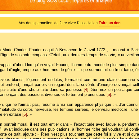
Vos dons permettent de faire vivre l'association
Faire un don
s-Marie Charles Fourier naquit à Besançon le 7 avril 1772 ; il mourut à Pari
l'âge de soixante-cinq ans. C'était, aux derniers temps de sa vie, « un vieilla
frappait d'abord lorsqu'on voyait Fourier, l'homme du monde le plus simple dan
gard d'aigle, propre aux hommes de génie — que surmontait un front large, 
veux blancs, légèrement ondulés, formaient comme une claire couronne sur
et profond, lançait parfois un regard dont la sévérité d'énergie devançait cel
par suite d'une chute faite dans sa jeunesse
[4]
. Son nez un peu arqué comp
annonçant des passions diverses et fortement prononcées
[5]
. »
n, qui ne l'aimait pas, résume ainsi son apparence physique : « J'ai connu Fo
l'habitude du corps nerveuse, les tempes serrées, le cerveau médiocre ; une ce
nte en extase
[6]
. »
 portrait moral, il est tout entier dans « l'exactitude avec laquelle, pendant 
il avait indiquée dans ses publications, à l'homme riche qui voudrait lui confi
orte ce trait, ajoute : « Rien n'est plus touchant que cette foi si vive et si dura