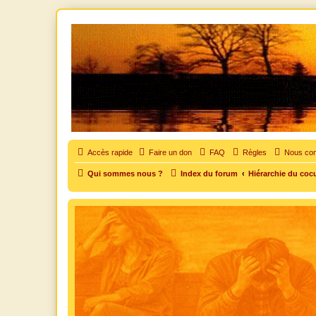
SOS cocu
SOS cocu est une association loi 1901 dont l'objet est le soutien aux vic
Accès rapide
Faire un don
FAQ
Règles
Nous con
Qui sommes nous ?
Index du forum
Hiérarchie du coc