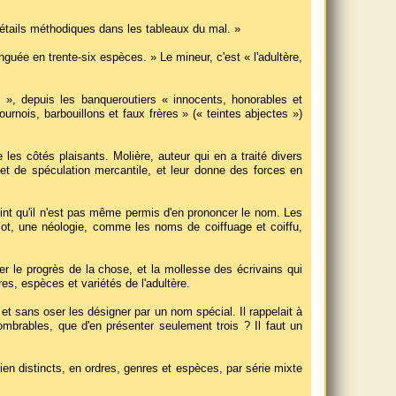
étails méthodiques dans les tableaux du mal. »
guée en trente-six espèces. » Le mineur, c'est « l'adultère,
s », depuis les banqueroutiers « innocents, honorables et
urnois, barbouillons et faux frères » (« teintes abjectes »)
les côtés plaisants. Molière, auteur qui en a traité divers
bjet de spéculation mercantile, et leur donne des forces en
point qu'il n'est pas même permis d'en prononcer le nom. Les
ot, une néologie, comme les noms de coiffuage et coiffu,
r le progrès de la chose, et la mollesse des écrivains qui
es, espèces et variétés de l'adultère.
t sans oser les désigner par un nom spécial. Il rappelait à
ombrables, que d'en présenter seulement trois ? Il faut un
en distincts, en ordres, genres et espèces, par série mixte