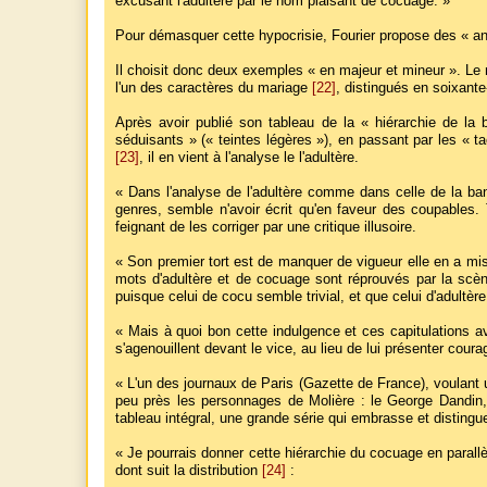
excusant l'adultère par le nom plaisant de cocuage. »
Pour démasquer cette hypocrisie, Fourier propose des « an
Il choisit donc deux exemples « en majeur et mineur ». Le m
l'un des caractères du mariage
[22]
, distingués en soixant
Après avoir publié son tableau de la « hiérarchie de la 
séduisants » (« teintes légères »), en passant par les « ta
[23]
, il en vient à l'analyse le l'adultère.
« Dans l'analyse de l'adultère comme dans celle de la banq
genres, semble n'avoir écrit qu'en faveur des coupables. T
feignant de les corriger par une critique illusoire.
« Son premier tort est de manquer de vigueur elle en a mis 
mots d'adultère et de cocuage sont réprouvés par la scè
puisque celui de cocu semble trivial, et que celui d'adultè
« Mais à quoi bon cette indulgence et ces capitulations a
s'agenouillent devant le vice, au lieu de lui présenter cou
« L'un des journaux de Paris (Gazette de France), voulant 
peu près les personnages de Molière : le George Dandin, l
tableau intégral, une grande série qui embrasse et disting
« Je pourrais donner cette hiérarchie du cocuage en parall
dont suit la distribution
[24]
: