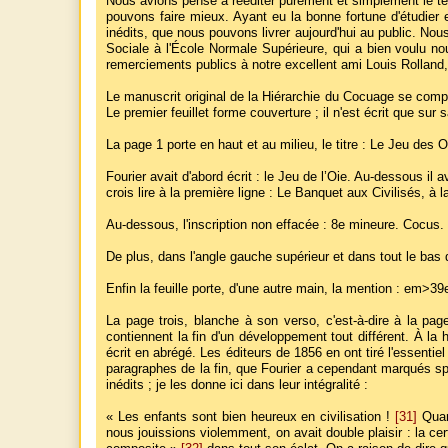
Nous avions pensé à rééditer purement et simplement le tex
pouvons faire mieux. Ayant eu la bonne fortune d'étudier e
inédits, que nous pouvons livrer aujourd'hui au public. No
Sociale à l'École Normale Supérieure, qui a bien voulu nous
remerciements publics à notre excellent ami Louis Rolland, 
Le manuscrit original de la Hiérarchie du Cocuage se compos
Le premier feuillet forme couverture ; il n'est écrit que s
La page 1 porte en haut et au milieu, le titre : Le Jeu des
Fourier avait d'abord écrit : le Jeu de l’Oie. Au-dessous il 
crois lire à la première ligne : Le Banquet aux Civilisés, à 
Au-dessous, l'inscription non effacée : 8e mineure. Cocus.
De plus, dans l'angle gauche supérieur et dans tout le bas d
Enfin la feuille porte, d'une autre main, la mention : em>39
La page trois, blanche à son verso, c'est-à-dire à la pag
contiennent la fin d'un développement tout différent. À la 
écrit en abrégé. Les éditeurs de 1856 en ont tiré l'essentie
paragraphes de la fin, que Fourier a cependant marqués spéc
inédits ; je les donne ici dans leur intégralité :
« Les enfants sont bien heureux en civilisation !
[31]
Quand
nous jouissions violemment, on avait double plaisir : la cert