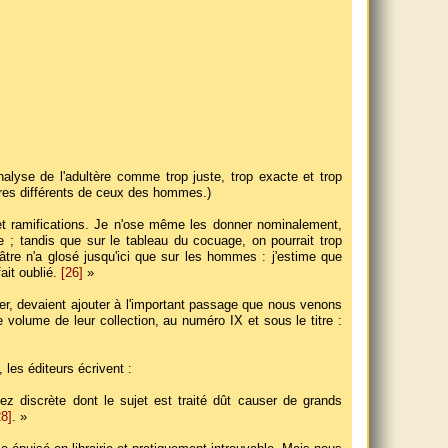
alyse de l'adultère comme trop juste, trop exacte et trop
res différents de ceux des hommes.)
 et ramifications. Je n'ose même les donner nominalement,
e ; tandis que sur le tableau du cocuage, on pourrait trop
re n'a glosé jusqu'ici que sur les hommes : j'estime que
fait oublié.
[26]
»
er, devaient ajouter à l'important passage que nous venons
3e volume de leur collection, au numéro IX et sous le titre :
les éditeurs écrivent :
 discrète dont le sujet est traité dût causer de grands
28]
. »