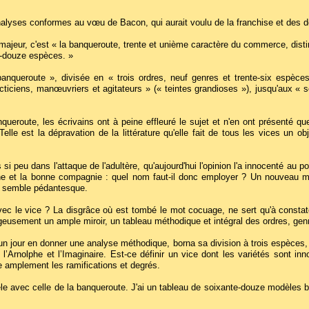
alyses conformes au vœu de Bacon, qui aurait voulu de la franchise et des d
ajeur, c'est « la banqueroute, trente et unième caractère du commerce, distin
e-douze espèces. »
banqueroute », divisée en « trois ordres, neuf genres et trente-six espèce
cticiens, manœuvriers et agitateurs » (« teintes grandioses »), jusqu'aux « so
ueroute, les écrivains ont à peine effleuré le sujet et n'en ont présenté que 
elle est la dépravation de la littérature qu'elle fait de tous les vices un o
si peu dans l'attaque de l'adultère, qu'aujourd'hui l'opinion l'a innocenté au 
ne et la bonne compagnie : quel nom faut-il donc employer ? Un nouveau m
re semble pédantesque.
vec le vice ? La disgrâce où est tombé le mot cocuage, ne sert qu'à constate
rageusement un ample miroir, un tableau méthodique et intégral des ordres, genr
un jour en donner une analyse méthodique, borna sa division à trois espèces, e
’Arnolphe et l’Imaginaire. Est-ce définir un vice dont les variétés sont inn
ue amplement les ramifications et degrés.
èle avec celle de la banqueroute. J'ai un tableau de soixante-douze modèles bi