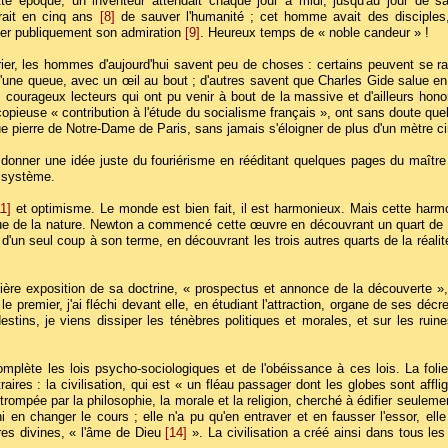
te époque, un inventeur attendait chaque jour à midi, jusqu'au jour de sa
rait en cinq ans
[8]
de sauver l'humanité ; cet homme avait des disciples, 
er publiquement son admiration
[9]
. Heureux temps de « noble candeur » !
ier, les hommes d'aujourd'hui savent peu de choses : certains peuvent se ra
'une queue, avec un œil au bout ; d'autres savent que Charles Gide salue en
s courageux lecteurs qui ont pu venir à bout de la massive et d'ailleurs ho
copieuse « contribution à l'étude du socialisme français », ont sans doute que
ue pierre de Notre-Dame de Paris, sans jamais s'éloigner de plus d'un mètre ci
donner une idée juste du fouriérisme en rééditant quelques pages du maître :
u système.
11]
et optimisme. Le monde est bien fait, il est harmonieux. Mais cette harmon
ue de la nature. Newton a commencé cette œuvre en découvrant un quart de la r
te d'un seul coup à son terme, en découvrant les trois autres quarts de la réalit
re exposition de sa doctrine, « prospectus et annonce de la découverte », 
 le premier, j'ai fléchi devant elle, en étudiant l'attraction, organe de ses décr
estins, je viens dissiper les ténèbres politiques et morales, et sur les ruine
omplète les lois psycho-sociologiques et de l'obéissance à ces lois. La fol
traires : la civilisation, qui est « un fléau passager dont les globes sont af
 trompée par la philosophie, la morale et la religion, cherché à édifier seulement
 en changer le cours ; elle n'a pu qu'en entraver et en fausser l'essor, elle
res divines, « l'âme de Dieu
[14]
». La civilisation a créé ainsi dans tous le