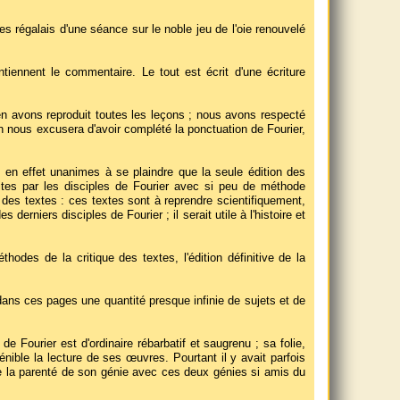
 les régalais d'une séance sur le noble jeu de l'oie renouvelé
iennent le commentaire. Le tout est écrit d'une écriture
 en avons reproduit toutes les leçons ; nous avons respecté
On nous excusera d'avoir complété la ponctuation de Fourier,
t en effet unanimes à se plaindre que la seule édition des
ites par les disciples de Fourier avec si peu de méthode
e des textes : ces textes sont à reprendre scientifiquement,
 derniers disciples de Fourier ; il serait utile à l'histoire et
hodes de la critique des textes, l'édition définitive de la
ans ces pages une quantité presque infinie de sujets et de
e Fourier est d'ordinaire rébarbatif et saugrenu ; sa folie,
pénible la lecture de ses œuvres. Pourtant il y avait parfois
 de la parenté de son génie avec ces deux génies si amis du