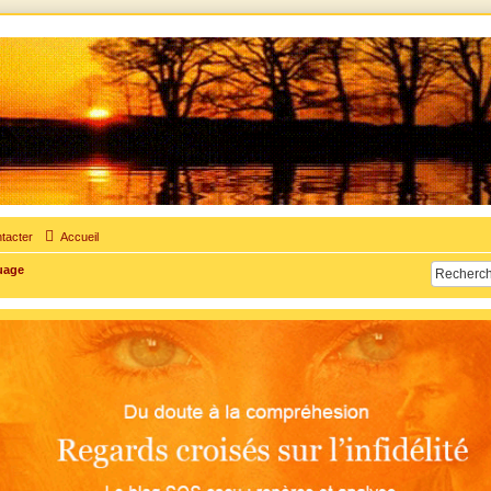
times d'adultère. Pouvoir parler, se confier, recevoir un soutien moral pour traverser une sit
tacter
Accueil
uage