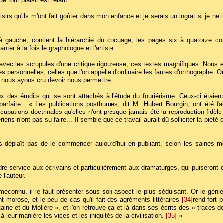
 tout plaisir est relatif.
aisirs qu'ils m'ont fait goûter dans mon enfance et je serais un ingrat si je ne
 gauche, contient la hiérarchie du cocuage, les pages six à quatorze cont
ter à la fois le graphologue et l'artiste.
is avec les scrupules d'une critique rigoureuse, ces textes magnifiques. Nous
s personnelles, celles que l'on appelle d'ordinaire les fautes d'orthographe. 
que nous ayons cru devoir nous permettre.
x des érudits qui se sont attachés à l'étude du fouriérisme. Ceux-ci étaien
arfaite : « Les publications posthumes, dit M. Hubert Bourgin, ont été fa
ccupations doctrinales qu'elles n'ont presque jamais été la reproduction fidèl
ens n'ont pas su faire... Il semble que ce travail aurait dû solliciter la piété des
nous déplaît pas de le commencer aujourd'hui en publiant, selon les saines mét
e service aux écrivains et particulièrement aux dramaturges, qui puiseront d
 l'auteur.
méconnu, il le faut présenter sous son aspect le plus séduisant. Or le génie d
 morose, et le peu de cas qu'il fait des agréments littéraires
[34]
rend fort 
aine et du Molière », et l'on retrouve ça et là dans ses écrits des « traces
 à leur manière les vices et les iniquités de la civilisation.
[35]
»