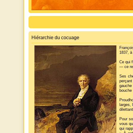
Hiérarchie du cocuage
Françoi
1837, à 
Ce qui 
— ce re
Ses che
perçant 
gauche 
bouche 
Proudho
larges, 
diletta
Pour son
vous qu'
qui rapp