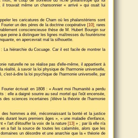
 mort, le coup de sonnette du riche philanthrope qui lui
il trouvait même un chansonnier « arrivé » qui osait lui
ppeler les caricatures de Cham où les phalanstériens sont
 Fourier un des pères de la doctrine coopérative
[10]
; rares
norablement consciencieuse thèse de M. Hubert Bourgin sur
lque peine à distinguer les lignes maîtresses du fouriérisme
nquante, en apercevrait mal la silhouette.
 La hiérarchie du Cocuage. Car il est facile de montrer la
ie naturelle ne se réalise pas d'elle-même, il appartient à
éalité, à savoir la loi physique de l'harmonie universelle,
é, c'est-à-dire la loi psychique de l'harmonie universelle, par
Fourier écrivait en 1808 : « Avant moi l'humanité a perdu
ets : elle a daigné sourire au seul mortel qui l'eût encensée,
s des sciences incertaines j'élève la théorie de l'harmonie
ie des hommes a été, méconnaissant la bonté et la justice
fligés durant leurs premiers âges », « une maladie d'enfance,
 « l'art d'étouffer la voix de la nature
[13]
» ; par là elle n'a
 en a fait la source de toutes les calamités, alors que les
s domaines un désordre et une anarchie que la « théorie de