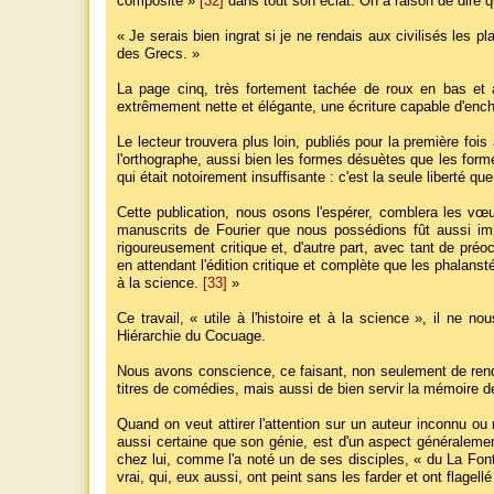
composite »
[32]
dans tout son éclat. On a raison de dire que
« Je serais bien ingrat si je ne rendais aux civilisés les pl
des Grecs. »
La page cinq, très fortement tachée de roux en bas et à
extrêmement nette et élégante, une écriture capable d'enchan
Le lecteur trouvera plus loin, publiés pour la première fo
l'orthographe, aussi bien les formes désuètes que les forme
qui était notoirement insuffisante : c'est la seule liberté 
Cette publication, nous osons l'espérer, comblera les vœu
manuscrits de Fourier que nous possédions fût aussi imp
rigoureusement critique et, d'autre part, avec tant de préo
en attendant l'édition critique et complète que les phalanstéri
à la science.
[33]
»
Ce travail, « utile à l'histoire et à la science », il ne 
Hiérarchie du Cocuage.
Nous avons conscience, ce faisant, non seulement de rendr
titres de comédies, mais aussi de bien servir la mémoire de
Quand on veut attirer l'attention sur un auteur inconnu ou 
aussi certaine que son génie, est d'un aspect généralement
chez lui, comme l'a noté un de ses disciples, « du La Font
vrai, qui, eux aussi, ont peint sans les farder et ont flagellé