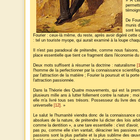
» À cet
permett
témoign
De Four
munis d
sont le
Fourier : ceux-là même, du reste, après avoir digéré cette 
: tel un touriste myope, qui aurait examiné à la loupe chaq
Il n'est pas paradoxal de prétendre, comme nous faisons, 
place essentielle que tient ce fragment dans l'économie d
Deux mots suffisent à résumer la doctrine : naturalisme
[
l'homme de la perfectionner par la connaissance scientifiq
par l'attraction de la matière ; Fourier la poursuit et la por
l'attraction passionnée.
Dans la Théorie des Quatre mouvements, qui est la premiè
plusieurs mille ans à lutter follement contre la nature ; moi
elle m'a livré tous ses trésors. Possesseur du livre des d
universelle
[12]
. »
Le salut le l'humanité viendra donc de la connaissance c
absolues de la nature, de prétendre lui dicter des lois arbi
comme la dentition », a une tare essentielle : c'est d'avoir,
pas pu, comme elle s'en vantait, déraciner les passions ni
passions sont la plus parfaite et la plus sublime des œuv