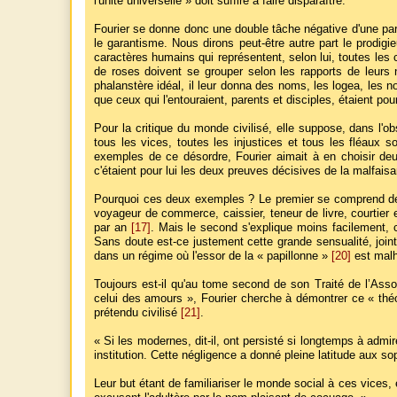
l'unité universelle » doit suffire à faire disparaître.
Fourier se donne donc une double tâche négative d'une part, 
le garantisme. Nous dirons peut-être autre part le prodigi
caractères humains qui représentent, selon lui, toutes le
de roses doivent se grouper selon les rapports de leurs nu
phalanstère idéal, il leur donna des noms, les logea, les n
que ceux qui l'entouraient, parents et disciples, étaient po
Pour la critique du monde civilisé, elle suppose, dans l'
tous les vices, toutes les injustices et tous les fléaux
exemples de ce désordre, Fourier aimait à en choisir deux
c'étaient pour lui les deux preuves décisives de la malfaisa
Pourquoi ces deux exemples ? Le premier se comprend de l
voyageur de commerce, caissier, teneur de livre, courtier 
par an
[17]
. Mais le second s'explique moins facilement, c
Sans doute est-ce justement cette grande sensualité, joint
dans un régime où l'essor de la « papillonne »
[20]
est malh
Toujours est-il qu'au tome second de son Traité de l’Asso
celui des amours », Fourier cherche à démontrer ce « théor
prétendu civilisé
[21]
.
« Si les modernes, dit-il, ont persisté si longtemps à admir
institution. Cette négligence a donné pleine latitude aux 
Leur but étant de familiariser le monde social à ces vices, 