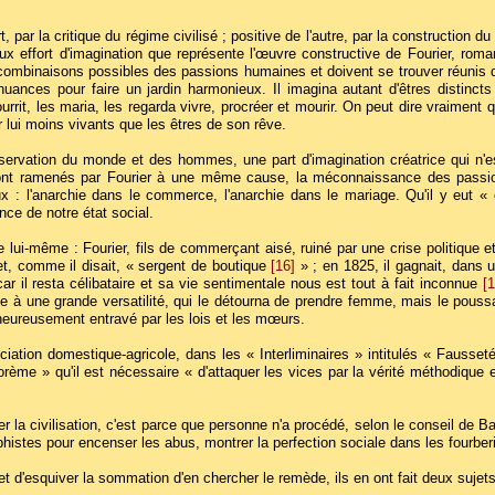
par la critique du régime civilisé ; positive de l'autre, par la construction d
eux effort d'imagination que représente l'œuvre constructive de Fourier, rom
s combinaisons possibles des passions humaines et doivent se trouver réunis 
ances pour faire un jardin harmonieux. Il imagina autant d'êtres distincts 
ourrit, les maria, les regarda vivre, procréer et mourir. On peut dire vraimen
ur lui moins vivants que les êtres de son rêve.
observation du monde et des hommes, une part d'imagination créatrice qui n'e
 sont ramenés par Fourier à une même cause, la méconnaissance des passion
 : l'anarchie dans le commerce, l'anarchie dans le mariage. Qu'il y eut « e
nce de notre état social.
ui-même : Fourier, fils de commerçant aisé, ruiné par une crise politique 
et, comme il disait, « sergent de boutique
[16]
» ; en 1825, il gagnait, dans
ar il resta célibataire et sa vie sentimentale nous est tout à fait inconnue
[1
e à une grande versatilité, qui le détourna de prendre femme, mais le poussa
eureusement entravé par les lois et les mœurs.
ciation domestique-agricole, dans les « Interliminaires » intitulés « Fauss
ème » qu'il est nécessaire « d'attaquer les vices par la vérité méthodique e
er la civilisation, c'est parce que personne n'a procédé, selon le conseil de 
sophistes pour encenser les abus, montrer la perfection sociale dans les fou
et d'esquiver la sommation d'en chercher le remède, ils en ont fait deux sujets