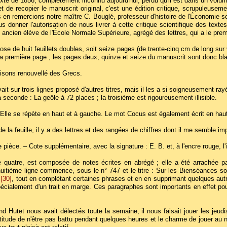
te de 1856, complètement inconnu aujourd'hui, perdu qu'il est dans un volume
t de recopier le manuscrit original, c'est une édition critique, scrupuleuseme
us en remercions notre maître C. Bouglé, professeur d'histoire de l'Économie 
 donner l'autorisation de nous livrer à cette critique scientifique des textes
ancien élève de l'École Normale Supérieure, agrégé des lettres, qui a le premi
e de huit feuillets doubles, soit seize pages (de trente-cinq cm de long sur 
ur sa première page ; les pages deux, quinze et seize du manuscrit sont donc bl
 Oisons renouvellé des Grecs.
avait sur trois lignes proposé d'autres titres, mais il les a si soigneusement ray
la seconde : La geôle à 72 places ; la troisième est rigoureusement illisible.
 Elle se répète en haut et à gauche. Le mot Cocus est également écrit en haut 
e la feuille, il y a des lettres et des rangées de chiffres dont il me semble 
e pièce. – Cote supplémentaire, avec la signature : E. B. et, à l'encre rouge, l
e quatre, est composée de notes écrites en abrégé ; elle a été arrachée pa
huitième ligne commence, sous le n° 747 et le titre : Sur les Bienséances soci
l
[30]
, tout en complétant certaines phrases et en en supprimant quelques autre
ialement d'un trait en marge. Ces paragraphes sont importants en effet pour j
 Hutet nous avait délectés toute la semaine, il nous faisait jouer les jeudis
itude de n'être pas battu pendant quelques heures et le charme de jouer au noble 