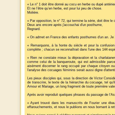
« Le n° 1 doit être donné au cocu en herbe ou dupé antérie
Et ne l’être qu’en herbe, est pour lui peu de chose.
Molière.
« Par opposition, le n° 72, qui termine la série, doit être l
Deux ans encore après j'accouchai d'un posthume,
Regnard.
« On admet en France des enfants posthumes d'un an. Je pour
« Remarquons, à la honte du siècle et pour la confusion 
complète ; chacun se reconnaîtrait dans l'une des 144 es
« Rien ne constate mieux la dépravation et la charlatane
comme celui de la banqueroute, qui est admissible parce q
aisément discerner le rang occupé par chaque citoyen ou
l'analyse des cocuages féminins serait aussi digne d'atten
Les pieux disciples qui, sous la direction de Victor Cons
de transcrire, le texte de la hiérarchie du cocuage, tel qu'
Amour et Mariage, un long fragment de toute première val
Après avoir reproduit quelques phrases du passage de l’Ass
« Ayant trouvé dans les manuscrits de Fourier une ébau
effarouchements, et nous le publions en nous bornant à re