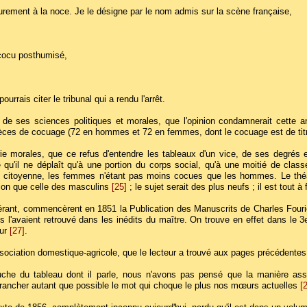
urement à la noce. Je le désigne par le nom admis sur la scène française,
e cocu posthumisé,
rais citer le tribunal qui a rendu l'arrêt.
de ses sciences politiques et morales, que l'opinion condamnerait cette an
pèces de cocuage (72 en hommes et 72 en femmes, dont le cocuage est de tit
rie morales, que ce refus d'entendre les tableaux d'un vice, de ses degrés
u'il ne déplaît qu'à une portion du corps social, qu'à une moitié de class
 citoyenne, les femmes n'étant pas moins cocues que les hommes. Le théât
tion que celle des masculins
[25]
; le sujet serait des plus neufs ; il est tout à 
idérant, commencèrent en 1851 la Publication des Manuscrits de Charles Fouri
ils l'avaient retrouvé dans les inédits du maître. On trouve en effet dans le 
eur
[27]
.
ociation domestique-agricole, que le lecteur a trouvé aux pages précédentes, 
che du tableau dont il parle, nous n'avons pas pensé que la manière assez
trancher autant que possible le mot qui choque le plus nos mœurs actuelles
[