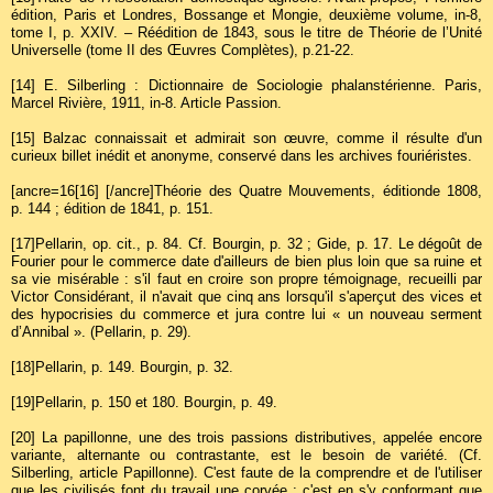
édition, Paris et Londres, Bossange et Mongie, deuxième volume, in-8,
tome I, p. XXIV. – Réédition de 1843, sous le titre de Théorie de l’Unité
Universelle (tome II des Œuvres Complètes), p.21-22.
[14]
E. Silberling : Dictionnaire de Sociologie phalanstérienne. Paris,
Marcel Rivière, 1911, in-8. Article Passion.
[15]
Balzac connaissait et admirait son œuvre, comme il résulte d'un
curieux billet inédit et anonyme, conservé dans les archives fouriéristes.
[ancre=16[16] [/ancre]Théorie des Quatre Mouvements, éditionde 1808,
p. 144 ; édition de 1841, p. 151.
[17]
Pellarin, op. cit., p. 84. Cf. Bourgin, p. 32 ; Gide, p. 17. Le dégoût de
Fourier pour le commerce date d'ailleurs de bien plus loin que sa ruine et
sa vie misérable : s'il faut en croire son propre témoignage, recueilli par
Victor Considérant, il n'avait que cinq ans lorsqu'il s'aperçut des vices et
des hypocrisies du commerce et jura contre lui « un nouveau serment
d’Annibal ». (Pellarin, p. 29).
[18]
Pellarin, p. 149. Bourgin, p. 32.
[19]
Pellarin, p. 150 et 180. Bourgin, p. 49.
[20]
La papillonne, une des trois passions distributives, appelée encore
variante, alternante ou contrastante, est le besoin de variété. (Cf.
Silberling, article Papillonne). C'est faute de la comprendre et de l'utiliser
que les civilisés font du travail une corvée ; c'est en s'y conformant que