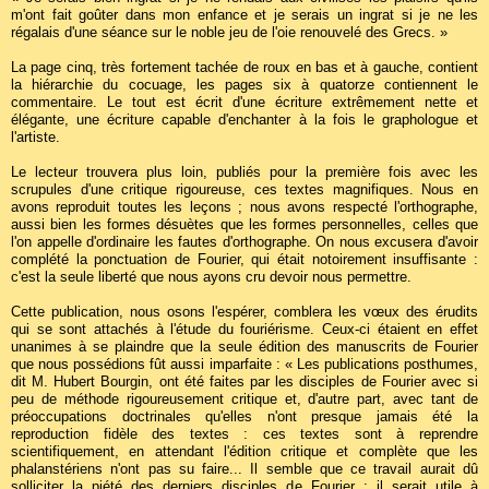
m'ont fait goûter dans mon enfance et je serais un ingrat si je ne les
régalais d'une séance sur le noble jeu de l'oie renouvelé des Grecs. »
La page cinq, très fortement tachée de roux en bas et à gauche, contient
la hiérarchie du cocuage, les pages six à quatorze contiennent le
commentaire. Le tout est écrit d'une écriture extrêmement nette et
élégante, une écriture capable d'enchanter à la fois le graphologue et
l'artiste.
Le lecteur trouvera plus loin, publiés pour la première fois avec les
scrupules d'une critique rigoureuse, ces textes magnifiques. Nous en
avons reproduit toutes les leçons ; nous avons respecté l'orthographe,
aussi bien les formes désuètes que les formes personnelles, celles que
l'on appelle d'ordinaire les fautes d'orthographe. On nous excusera d'avoir
complété la ponctuation de Fourier, qui était notoirement insuffisante :
c'est la seule liberté que nous ayons cru devoir nous permettre.
Cette publication, nous osons l'espérer, comblera les vœux des érudits
qui se sont attachés à l'étude du fouriérisme. Ceux-ci étaient en effet
unanimes à se plaindre que la seule édition des manuscrits de Fourier
que nous possédions fût aussi imparfaite : « Les publications posthumes,
dit M. Hubert Bourgin, ont été faites par les disciples de Fourier avec si
peu de méthode rigoureusement critique et, d'autre part, avec tant de
préoccupations doctrinales qu'elles n'ont presque jamais été la
reproduction fidèle des textes : ces textes sont à reprendre
scientifiquement, en attendant l'édition critique et complète que les
phalanstériens n'ont pas su faire... Il semble que ce travail aurait dû
solliciter la piété des derniers disciples de Fourier ; il serait utile à