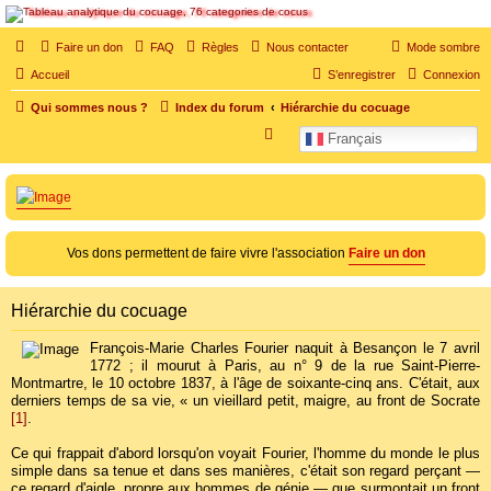
SOS cocu
Faire un don
FAQ
Règles
Nous contacter
Mode sombre
SOS cocu est une association loi 1901 dont l'objet est le soutien aux victimes d'adultère.
Accueil
S’enregistrer
Connexion
Pouvoir parler, se confier, recevoir un soutien moral pour traverser une situation
personnelle douloureuse
Qui sommes nous ?
Index du forum
Hiérarchie du cocuage
R
Français
e
c
h
e
Vos dons permettent de faire vivre l'association
Faire un don
r
c
Hiérarchie du cocuage
h
e
François-Marie Charles Fourier naquit à Besançon le 7 avril
1772 ; il mourut à Paris, au n° 9 de la rue Saint-Pierre-
r
Montmartre, le 10 octobre 1837, à l'âge de soixante-cinq ans. C'était, aux
derniers temps de sa vie, « un vieillard petit, maigre, au front de Socrate
[1]
.
Ce qui frappait d'abord lorsqu'on voyait Fourier, l'homme du monde le plus
simple dans sa tenue et dans ses manières, c'était son regard perçant —
ce regard d'aigle, propre aux hommes de génie — que surmontait un front