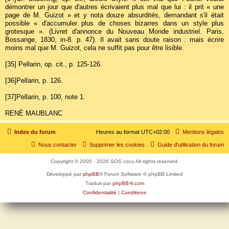
démontrer un jour que d'autres écrivaient plus mal que lui : il prit « une
page de M. Guizot » et y nota douze absurdités, demandant s'il était
possible « d'accumuler plus de choses bizarres dans un style plus
grotesque ». (Livret d'annonce du Nouveau Monde industriel. Paris,
Bossange, 1830, in-8. p. 47). Il avait sans doute raison : mais écrire
moins mal que M. Guizot, cela ne suffit pas pour être lisible.
[35]
Pellarin, op. cit., p. 125-126.
[36]
Pellarin, p. 126.
[37]
Pellarin, p. 100, note 1.
RENÉ MAUBLANC
Index du forum
Heures au format
UTC+02:00
Mentions légales
Nous contacter
Supprimer les cookies
Guide d'utilisation du forum
Copyright © 2005 - 2026 SOS cocu All rights reserved.
Développé par
phpBB
® Forum Software © phpBB Limited
Traduit par
phpBB-fr.com
Confidentialité
|
Conditions