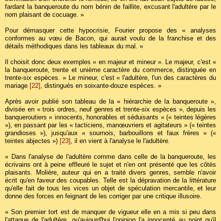
fardant la banqueroute du nom bénin de faillite, excusant l'adultère par le
nom plaisant de cocuage. »
Pour démasquer cette hypocrisie, Fourier propose des « analyses
conformes au vœu de Bacon, qui aurait voulu de la franchise et des
détails méthodiques dans les tableaux du mal. »
Il choisit donc deux exemples « en majeur et mineur ». Le majeur, c'est «
la banqueroute, trente et unième caractère du commerce, distinguée en
trente-six espèces. » Le mineur, c'est « l'adultère, l'un des caractères du
mariage
[22]
, distingués en soixante-douze espèces. »
Après avoir publié son tableau de la « hiérarchie de la banqueroute »,
divisée en « trois ordres, neuf genres et trente-six espèces », depuis les
banqueroutiers « innocents, honorables et séduisants » (« teintes légères
»), en passant par les « tacticiens, manœuvriers et agitateurs » (« teintes
grandioses »), jusqu'aux « sournois, barbouillons et faux frères » («
teintes abjectes »)
[23]
, il en vient à l'analyse le l'adultère.
« Dans l'analyse de l'adultère comme dans celle de la banqueroute, les
écrivains ont à peine effleuré le sujet et n'en ont présenté que les côtés
plaisants. Molière, auteur qui en a traité divers genres, semble n'avoir
écrit qu'en faveur des coupables. Telle est la dépravation de la littérature
qu'elle fait de tous les vices un objet de spéculation mercantile, et leur
donne des forces en feignant de les corriger par une critique illusoire.
« Son premier tort est de manquer de vigueur elle en a mis si peu dans
l'attaque de l'adultère, qu'aujourd'hui l'opinion l'a innocenté au point qu'il