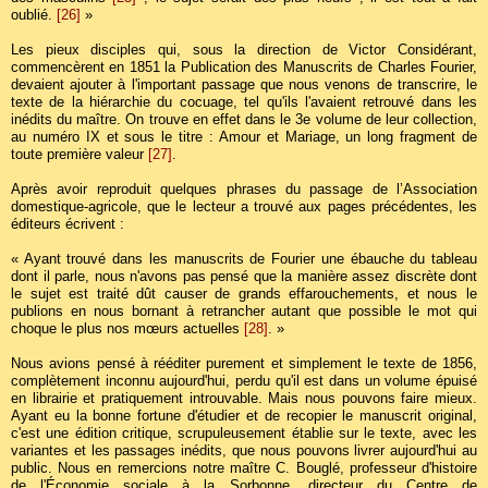
oublié.
[26]
»
Les pieux disciples qui, sous la direction de Victor Considérant,
commencèrent en 1851 la Publication des Manuscrits de Charles Fourier,
devaient ajouter à l'important passage que nous venons de transcrire, le
texte de la hiérarchie du cocuage, tel qu'ils l'avaient retrouvé dans les
inédits du maître. On trouve en effet dans le 3e volume de leur collection,
au numéro IX et sous le titre : Amour et Mariage, un long fragment de
toute première valeur
[27]
.
Après avoir reproduit quelques phrases du passage de l’Association
domestique-agricole, que le lecteur a trouvé aux pages précédentes, les
éditeurs écrivent :
« Ayant trouvé dans les manuscrits de Fourier une ébauche du tableau
dont il parle, nous n'avons pas pensé que la manière assez discrète dont
le sujet est traité dût causer de grands effarouchements, et nous le
publions en nous bornant à retrancher autant que possible le mot qui
choque le plus nos mœurs actuelles
[28]
. »
Nous avions pensé à rééditer purement et simplement le texte de 1856,
complètement inconnu aujourd'hui, perdu qu'il est dans un volume épuisé
en librairie et pratiquement introuvable. Mais nous pouvons faire mieux.
Ayant eu la bonne fortune d'étudier et de recopier le manuscrit original,
c'est une édition critique, scrupuleusement établie sur le texte, avec les
variantes et les passages inédits, que nous pouvons livrer aujourd'hui au
public. Nous en remercions notre maître C. Bouglé, professeur d'histoire
de l'Économie sociale à la Sorbonne, directeur du Centre de