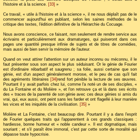
l'histoire et à la science.
[33]
»
Ce travail, « utile à l'histoire et à la science », il ne nous déplaît pas de le
commencer aujourd'hui en publiant, selon les saines méthodes de la
critique des textes, l'édition définitive de la Hiérarchie du Cocuage.
Nous avons conscience, ce faisant, non seulement de rendre service aux
écrivains et particulièrement aux dramaturges, qui puiseront dans ces
pages une quantité presque infinie de sujets et de titres de comédies,
mais aussi de bien servir la mémoire de l'auteur.
Quand on veut attirer l'attention sur un auteur inconnu ou méconnu, il le
faut présenter sous son aspect le plus séduisant. Or le génie de Fourier
est d'ordinaire rébarbatif et saugrenu ; sa folie, aussi certaine que son
génie, est d'un aspect généralement morose, et le peu de cas qu'il fait
des agréments littéraires
[34]
rend fort pénible la lecture de ses œuvres.
Pourtant il y avait parfois chez lui, comme l'a noté un de ses disciples, «
du La Fontaine et du Molière », et l'on retrouve ça et là dans ses écrits
des « traces de la parenté de son génie avec ces deux génies si amis du
vrai, qui, eux aussi, ont peint sans les farder et ont flagellé à leur manière
les vices et les iniquités de la civilisation.
[35]
»
Molière et La Fontaine, c'est beaucoup dire. Pourtant il y a dans l'esprit
de Fourier quelques traits qui l'apparentent à ces grands classiques :
hardiesse, bonne humeur et « noble candeur ». Il est dogmatique, mais
souriant ; et s'il paraît être immoral, c'est par cette sorte de moralité qui
dépasse toute hypocrisie.