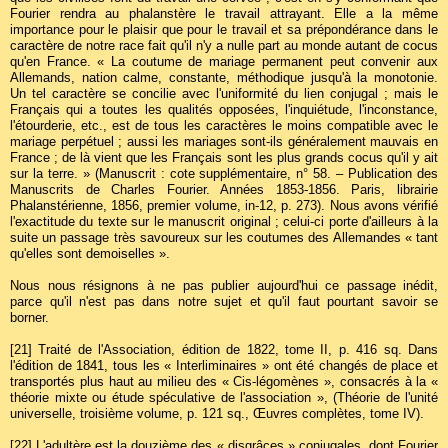
Fourier rendra au phalanstère le travail attrayant. Elle a la même
importance pour le plaisir que pour le travail et sa prépondérance dans le
caractère de notre race fait qu'il n'y a nulle part au monde autant de cocus
qu'en France. « La coutume de mariage permanent peut convenir aux
Allemands, nation calme, constante, méthodique jusqu'à la monotonie.
Un tel caractère se concilie avec l'uniformité du lien conjugal ; mais le
Français qui a toutes les qualités opposées, l'inquiétude, l'inconstance,
l'étourderie, etc., est de tous les caractères le moins compatible avec le
mariage perpétuel ; aussi les mariages sont-ils généralement mauvais en
France ; de là vient que les Français sont les plus grands cocus qu'il y ait
sur la terre. » (Manuscrit : cote supplémentaire, n° 58. – Publication des
Manuscrits de Charles Fourier. Années 1853-1856. Paris, librairie
Phalanstérienne, 1856, premier volume, in-12, p. 273). Nous avons vérifié
l'exactitude du texte sur le manuscrit original ; celui-ci porte d'ailleurs à la
suite un passage très savoureux sur les coutumes des Allemandes « tant
qu'elles sont demoiselles ».
Nous nous résignons à ne pas publier aujourd'hui ce passage inédit,
parce qu'il n'est pas dans notre sujet et qu'il faut pourtant savoir se
borner.
[21]
Traité de l'Association, édition de 1822, tome II, p. 416 sq. Dans
l'édition de 1841, tous les « Interliminaires » ont été changés de place et
transportés plus haut au milieu des « Cis-légomènes », consacrés à la «
théorie mixte ou étude spéculative de l'association », (Théorie de l'unité
universelle, troisième volume, p. 121 sq., Œuvres complètes, tome IV).
[22]
L'adultère est la douzième des « disgrâces » conjugales, dont Fourier