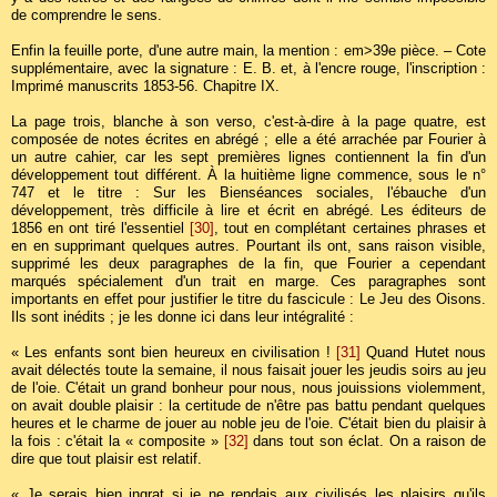
de comprendre le sens.
Enfin la feuille porte, d'une autre main, la mention : em>39e pièce. – Cote
supplémentaire, avec la signature : E. B. et, à l'encre rouge, l'inscription :
Imprimé manuscrits 1853-56. Chapitre IX.
La page trois, blanche à son verso, c'est-à-dire à la page quatre, est
composée de notes écrites en abrégé ; elle a été arrachée par Fourier à
un autre cahier, car les sept premières lignes contiennent la fin d'un
développement tout différent. À la huitième ligne commence, sous le n°
747 et le titre : Sur les Bienséances sociales, l'ébauche d'un
développement, très difficile à lire et écrit en abrégé. Les éditeurs de
1856 en ont tiré l'essentiel
[30]
, tout en complétant certaines phrases et
en en supprimant quelques autres. Pourtant ils ont, sans raison visible,
supprimé les deux paragraphes de la fin, que Fourier a cependant
marqués spécialement d'un trait en marge. Ces paragraphes sont
importants en effet pour justifier le titre du fascicule : Le Jeu des Oisons.
Ils sont inédits ; je les donne ici dans leur intégralité :
« Les enfants sont bien heureux en civilisation !
[31]
Quand Hutet nous
avait délectés toute la semaine, il nous faisait jouer les jeudis soirs au jeu
de l'oie. C'était un grand bonheur pour nous, nous jouissions violemment,
on avait double plaisir : la certitude de n'être pas battu pendant quelques
heures et le charme de jouer au noble jeu de l'oie. C'était bien du plaisir à
la fois : c'était la « composite »
[32]
dans tout son éclat. On a raison de
dire que tout plaisir est relatif.
« Je serais bien ingrat si je ne rendais aux civilisés les plaisirs qu'ils