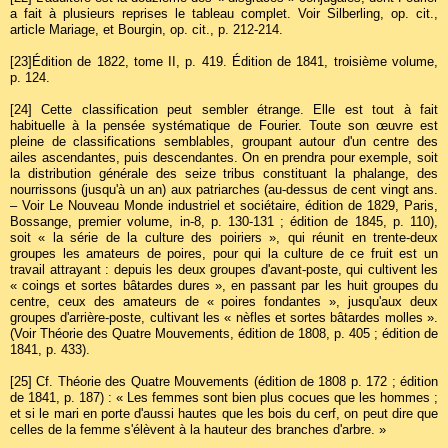
a fait à plusieurs reprises le tableau complet. Voir Silberling, op. cit.,
article Mariage, et Bourgin, op. cit., p. 212-214.
[23]
Édition de 1822, tome II, p. 419. Édition de 1841, troisième volume,
p. 124.
[24]
Cette classification peut sembler étrange. Elle est tout à fait
habituelle à la pensée systématique de Fourier. Toute son œuvre est
pleine de classifications semblables, groupant autour d'un centre des
ailes ascendantes, puis descendantes. On en prendra pour exemple, soit
la distribution générale des seize tribus constituant la phalange, des
nourrissons (jusqu'à un an) aux patriarches (au-dessus de cent vingt ans.
– Voir Le Nouveau Monde industriel et sociétaire, édition de 1829, Paris,
Bossange, premier volume, in-8, p. 130-131 ; édition de 1845, p. 110),
soit « la série de la culture des poiriers », qui réunit en trente-deux
groupes les amateurs de poires, pour qui la culture de ce fruit est un
travail attrayant : depuis les deux groupes d'avant-poste, qui cultivent les
« coings et sortes bâtardes dures », en passant par les huit groupes du
centre, ceux des amateurs de « poires fondantes », jusqu'aux deux
groupes d'arrière-poste, cultivant les « nèfles et sortes bâtardes molles ».
(Voir Théorie des Quatre Mouvements, édition de 1808, p. 405 ; édition de
1841, p. 433).
[25]
Cf. Théorie des Quatre Mouvements (édition de 1808 p. 172 ; édition
de 1841, p. 187) : « Les femmes sont bien plus cocues que les hommes ;
et si le mari en porte d'aussi hautes que les bois du cerf, on peut dire que
celles de la femme s'élèvent à la hauteur des branches d'arbre. »