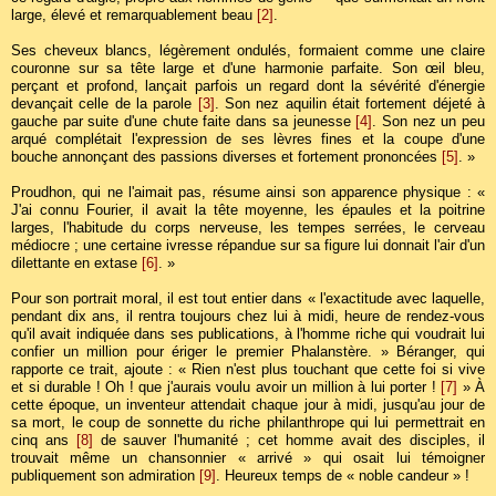
large, élevé et remarquablement beau
[2]
.
Ses cheveux blancs, légèrement ondulés, formaient comme une claire
couronne sur sa tête large et d'une harmonie parfaite. Son œil bleu,
perçant et profond, lançait parfois un regard dont la sévérité d'énergie
devançait celle de la parole
[3]
. Son nez aquilin était fortement déjeté à
gauche par suite d'une chute faite dans sa jeunesse
[4]
. Son nez un peu
arqué complétait l'expression de ses lèvres fines et la coupe d'une
bouche annonçant des passions diverses et fortement prononcées
[5]
. »
Proudhon, qui ne l'aimait pas, résume ainsi son apparence physique : «
J'ai connu Fourier, il avait la tête moyenne, les épaules et la poitrine
larges, l'habitude du corps nerveuse, les tempes serrées, le cerveau
médiocre ; une certaine ivresse répandue sur sa figure lui donnait l'air d'un
dilettante en extase
[6]
. »
Pour son portrait moral, il est tout entier dans « l'exactitude avec laquelle,
pendant dix ans, il rentra toujours chez lui à midi, heure de rendez-vous
qu'il avait indiquée dans ses publications, à l'homme riche qui voudrait lui
confier un million pour ériger le premier Phalanstère. » Béranger, qui
rapporte ce trait, ajoute : « Rien n'est plus touchant que cette foi si vive
et si durable ! Oh ! que j'aurais voulu avoir un million à lui porter !
[7]
» À
cette époque, un inventeur attendait chaque jour à midi, jusqu'au jour de
sa mort, le coup de sonnette du riche philanthrope qui lui permettrait en
cinq ans
[8]
de sauver l'humanité ; cet homme avait des disciples, il
trouvait même un chansonnier « arrivé » qui osait lui témoigner
publiquement son admiration
[9]
. Heureux temps de « noble candeur » !