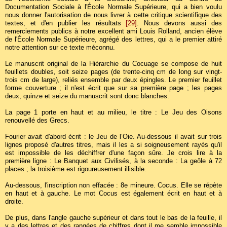
Documentation Sociale à l'École Normale Supérieure, qui a bien voulu
nous donner l'autorisation de nous livrer à cette critique scientifique des
textes, et d'en publier les résultats
[29]
. Nous devons aussi des
remerciements publics à notre excellent ami Louis Rolland, ancien élève
de l'École Normale Supérieure, agrégé des lettres, qui a le premier attiré
notre attention sur ce texte méconnu.
Le manuscrit original de la Hiérarchie du Cocuage se compose de huit
feuillets doubles, soit seize pages (de trente-cinq cm de long sur vingt-
trois cm de large), reliés ensemble par deux épingles. Le premier feuillet
forme couverture ; il n'est écrit que sur sa première page ; les pages
deux, quinze et seize du manuscrit sont donc blanches.
La page 1 porte en haut et au milieu, le titre : Le Jeu des Oisons
renouvellé des Grecs.
Fourier avait d'abord écrit : le Jeu de l’Oie. Au-dessous il avait sur trois
lignes proposé d'autres titres, mais il les a si soigneusement rayés qu'il
est impossible de les déchiffrer d'une façon sûre. Je crois lire à la
première ligne : Le Banquet aux Civilisés, à la seconde : La geôle à 72
places ; la troisième est rigoureusement illisible.
Au-dessous, l'inscription non effacée : 8e mineure. Cocus. Elle se répète
en haut et à gauche. Le mot Cocus est également écrit en haut et à
droite.
De plus, dans l'angle gauche supérieur et dans tout le bas de la feuille, il
y a des lettres et des rangées de chiffres dont il me semble impossible