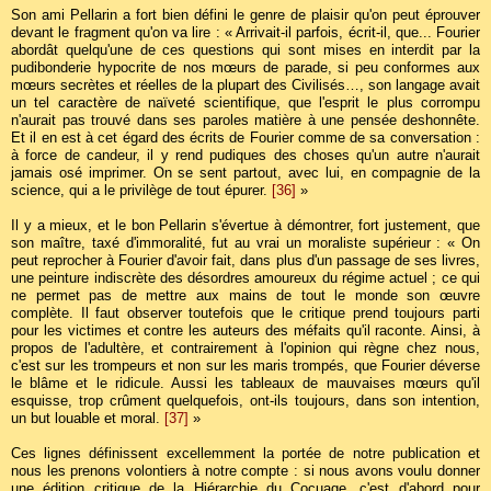
Son ami Pellarin a fort bien défini le genre de plaisir qu'on peut éprouver
devant le fragment qu'on va lire : « Arrivait-il parfois, écrit-il, que... Fourier
abordât quelqu'une de ces questions qui sont mises en interdit par la
pudibonderie hypocrite de nos mœurs de parade, si peu conformes aux
mœurs secrètes et réelles de la plupart des Civilisés…, son langage avait
un tel caractère de naïveté scientifique, que l'esprit le plus corrompu
n'aurait pas trouvé dans ses paroles matière à une pensée deshonnête.
Et il en est à cet égard des écrits de Fourier comme de sa conversation :
à force de candeur, il y rend pudiques des choses qu'un autre n'aurait
jamais osé imprimer. On se sent partout, avec lui, en compagnie de la
science, qui a le privilège de tout épurer.
[36]
»
Il y a mieux, et le bon Pellarin s'évertue à démontrer, fort justement, que
son maître, taxé d'immoralité, fut au vrai un moraliste supérieur : « On
peut reprocher à Fourier d'avoir fait, dans plus d'un passage de ses livres,
une peinture indiscrète des désordres amoureux du régime actuel ; ce qui
ne permet pas de mettre aux mains de tout le monde son œuvre
complète. Il faut observer toutefois que le critique prend toujours parti
pour les victimes et contre les auteurs des méfaits qu'il raconte. Ainsi, à
propos de l'adultère, et contrairement à l'opinion qui règne chez nous,
c'est sur les trompeurs et non sur les maris trompés, que Fourier déverse
le blâme et le ridicule. Aussi les tableaux de mauvaises mœurs qu'il
esquisse, trop crûment quelquefois, ont-ils toujours, dans son intention,
un but louable et moral.
[37]
»
Ces lignes définissent excellemment la portée de notre publication et
nous les prenons volontiers à notre compte : si nous avons voulu donner
une édition critique de la Hiérarchie du Cocuage, c'est d'abord pour