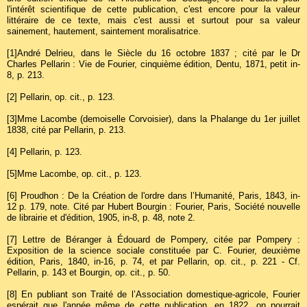
l'intérêt scientifique de cette publication, c'est encore pour la valeur
littéraire de ce texte, mais c'est aussi et surtout pour sa valeur
sainement, hautement, saintement moralisatrice.
[1]
André Delrieu, dans le Siècle du 16 octobre 1837 ; cité par le Dr
Charles Pellarin : Vie de Fourier, cinquième édition, Dentu, 1871, petit in-
8, p. 213.
[2]
Pellarin, op. cit., p. 123.
[3]
Mme Lacombe (demoiselle Corvoisier), dans la Phalange du 1er juillet
1838, cité par Pellarin, p. 213.
[4]
Pellarin, p. 123.
[5]
Mme Lacombe, op. cit., p. 123.
[6]
Proudhon : De la Création de l'ordre dans l’Humanité, Paris, 1843, in-
12 p. 179, note. Cité par Hubert Bourgin : Fourier, Paris, Société nouvelle
de librairie et d'édition, 1905, in-8, p. 48, note 2.
[7]
Lettre de Béranger à Édouard de Pompery, citée par Pompery :
Exposition de la science sociale constituée par C. Fourier, deuxième
édition, Paris, 1840, in-16, p. 74, et par Pellarin, op. cit., p. 221 - Cf.
Pellarin, p. 143 et Bourgin, op. cit., p. 50.
[8]
En publiant son Traité de l’Association domestique-agricole, Fourier
espérait que l'année même de cette publication, en 1822, on pourrait