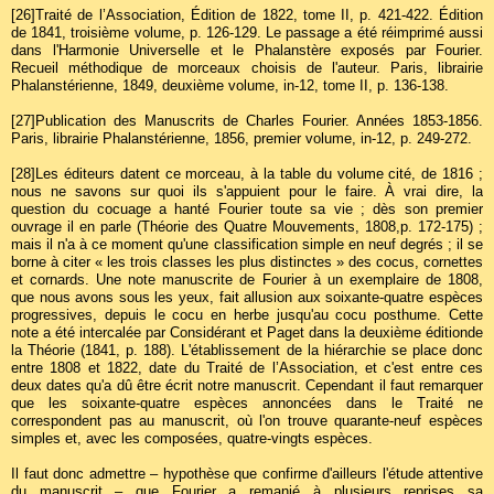
[26]
Traité de l’Association, Édition de 1822, tome II, p. 421-422. Édition
de 1841, troisième volume, p. 126-129. Le passage a été réimprimé aussi
dans l'Harmonie Universelle et le Phalanstère exposés par Fourier.
Recueil méthodique de morceaux choisis de l'auteur. Paris, librairie
Phalanstérienne, 1849, deuxième volume, in-12, tome II, p. 136-138.
[27]
Publication des Manuscrits de Charles Fourier. Années 1853-1856.
Paris, librairie Phalanstérienne, 1856, premier volume, in-12, p. 249-272.
[28]
Les éditeurs datent ce morceau, à la table du volume cité, de 1816 ;
nous ne savons sur quoi ils s'appuient pour le faire. À vrai dire, la
question du cocuage a hanté Fourier toute sa vie ; dès son premier
ouvrage il en parle (Théorie des Quatre Mouvements, 1808,p. 172-175) ;
mais il n'a à ce moment qu'une classification simple en neuf degrés ; il se
borne à citer « les trois classes les plus distinctes » des cocus, cornettes
et cornards. Une note manuscrite de Fourier à un exemplaire de 1808,
que nous avons sous les yeux, fait allusion aux soixante-quatre espèces
progressives, depuis le cocu en herbe jusqu'au cocu posthume. Cette
note a été intercalée par Considérant et Paget dans la deuxième éditionde
la Théorie (1841, p. 188). L'établissement de la hiérarchie se place donc
entre 1808 et 1822, date du Traité de l’Association, et c'est entre ces
deux dates qu'a dû être écrit notre manuscrit. Cependant il faut remarquer
que les soixante-quatre espèces annoncées dans le Traité ne
correspondent pas au manuscrit, où l'on trouve quarante-neuf espèces
simples et, avec les composées, quatre-vingts espèces.
Il faut donc admettre – hypothèse que confirme d'ailleurs l'étude attentive
du manuscrit – que Fourier a remanié à plusieurs reprises sa