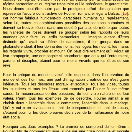
régime harmonien et du régime transitoire qui le précédera, le garantisme.
Nous dirons peut-être autre part le prodigieux effort d'imagination que
représente l'œuvre constructive de Fourier, romancier égal à Balzac
[15]
:
cet homme fabriqua huit-cent-dix caractères humains qui représentent,
selon lui, toutes les combinaisons possibles des passions humaines et
doivent se trouver réunis dans une société parfaite, de même que toutes
les variétés de roses doivent se grouper selon les rapports de leurs
nuances pour faire un jardin harmonieux. Il imagina autant d'êtres
distincts qu'il avait su définir de caractères, il les groupa dans un
phalanstère idéal, il leur donna des noms, les logea, les nourrit, les maria,
les regarda vivre, procréer et mourir. On peut dire vraiment qu'il vécut en
leur compagnie, une compagnie si absorbante que ceux qui l'entouraient,
parents et disciples, étaient pour lui moins vivants que les êtres de son
rêve.
Pour la critique du monde civilisé, elle suppose, dans l'observation du
monde et des hommes, une part d'imagination créatrice qui n'est guère
inférieure. Tous les désordres moraux et sociaux, tous les vices, toutes
les injustices et tous les fléaux sont ramenés par Fourier à une même
cause, la méconnaissance des passions, de leur vraie nature et de leur
valeur. Parmi tous les exemples de ce désordre, Fourier aimait à en
choisir deux : l'anarchie dans le commerce, l'anarchie dans le mariage.
Qu'il y eut « en civilisation », tant de banqueroutiers et tant de cocus,
c'étaient pour lui les deux preuves décisives de la malfaisance de notre
état social.
Pourquoi ces deux exemples ? Le premier se comprend de lui-même :
Fourier, fils de commerçant aisé, ruiné par une crise politique et sociale