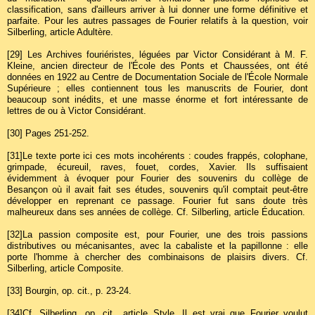
classification, sans d'ailleurs arriver à lui donner une forme définitive et
parfaite. Pour les autres passages de Fourier relatifs à la question, voir
Silberling, article Adultère.
[29]
Les Archives fouriéristes, léguées par Victor Considérant à M. F.
Kleine, ancien directeur de l'École des Ponts et Chaussées, ont été
données en 1922 au Centre de Documentation Sociale de l'École Normale
Supérieure ; elles contiennent tous les manuscrits de Fourier, dont
beaucoup sont inédits, et une masse énorme et fort intéressante de
lettres de ou à Victor Considérant.
[30]
Pages 251-252.
[31]
Le texte porte ici ces mots incohérents : coudes frappés, colophane,
grimpade, écureuil, raves, fouet, cordes, Xavier. Ils suffisaient
évidemment à évoquer pour Fourier des souvenirs du collège de
Besançon où il avait fait ses études, souvenirs qu'il comptait peut-être
développer en reprenant ce passage. Fourier fut sans doute très
malheureux dans ses années de collège. Cf. Silberling, article Éducation.
[32]
La passion composite est, pour Fourier, une des trois passions
distributives ou mécanisantes, avec la cabaliste et la papillonne : elle
porte l'homme à chercher des combinaisons de plaisirs divers. Cf.
Silberling, article Composite.
[33]
Bourgin, op. cit., p. 23-24.
[34]
Cf. Silberling, op. cit., article Style. Il est vrai que Fourier voulut