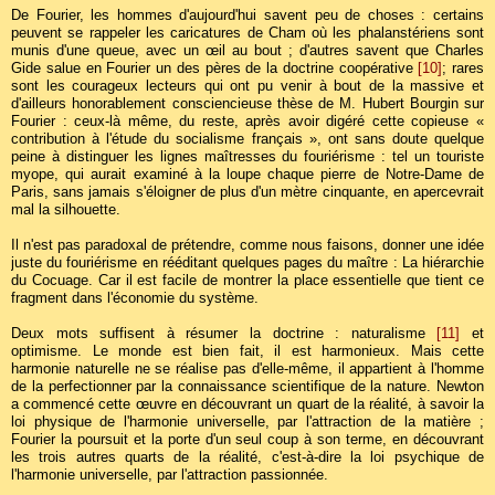
De Fourier, les hommes d'aujourd'hui savent peu de choses : certains
peuvent se rappeler les caricatures de Cham où les phalanstériens sont
munis d'une queue, avec un œil au bout ; d'autres savent que Charles
Gide salue en Fourier un des pères de la doctrine coopérative
[10]
; rares
sont les courageux lecteurs qui ont pu venir à bout de la massive et
d'ailleurs honorablement consciencieuse thèse de M. Hubert Bourgin sur
Fourier : ceux-là même, du reste, après avoir digéré cette copieuse «
contribution à l'étude du socialisme français », ont sans doute quelque
peine à distinguer les lignes maîtresses du fouriérisme : tel un touriste
myope, qui aurait examiné à la loupe chaque pierre de Notre-Dame de
Paris, sans jamais s'éloigner de plus d'un mètre cinquante, en apercevrait
mal la silhouette.
Il n'est pas paradoxal de prétendre, comme nous faisons, donner une idée
juste du fouriérisme en rééditant quelques pages du maître : La hiérarchie
du Cocuage. Car il est facile de montrer la place essentielle que tient ce
fragment dans l'économie du système.
Deux mots suffisent à résumer la doctrine : naturalisme
[11]
et
optimisme. Le monde est bien fait, il est harmonieux. Mais cette
harmonie naturelle ne se réalise pas d'elle-même, il appartient à l'homme
de la perfectionner par la connaissance scientifique de la nature. Newton
a commencé cette œuvre en découvrant un quart de la réalité, à savoir la
loi physique de l'harmonie universelle, par l'attraction de la matière ;
Fourier la poursuit et la porte d'un seul coup à son terme, en découvrant
les trois autres quarts de la réalité, c'est-à-dire la loi psychique de
l'harmonie universelle, par l'attraction passionnée.