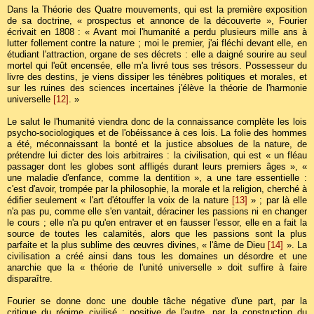
Dans la Théorie des Quatre mouvements, qui est la première exposition
de sa doctrine, « prospectus et annonce de la découverte », Fourier
écrivait en 1808 : « Avant moi l'humanité a perdu plusieurs mille ans à
lutter follement contre la nature ; moi le premier, j'ai fléchi devant elle, en
étudiant l'attraction, organe de ses décrets : elle a daigné sourire au seul
mortel qui l'eût encensée, elle m'a livré tous ses trésors. Possesseur du
livre des destins, je viens dissiper les ténèbres politiques et morales, et
sur les ruines des sciences incertaines j'élève la théorie de l'harmonie
universelle
[12]
. »
Le salut le l'humanité viendra donc de la connaissance complète les lois
psycho-sociologiques et de l'obéissance à ces lois. La folie des hommes
a été, méconnaissant la bonté et la justice absolues de la nature, de
prétendre lui dicter des lois arbitraires : la civilisation, qui est « un fléau
passager dont les globes sont affligés durant leurs premiers âges », «
une maladie d'enfance, comme la dentition », a une tare essentielle :
c'est d'avoir, trompée par la philosophie, la morale et la religion, cherché à
édifier seulement « l'art d'étouffer la voix de la nature
[13]
» ; par là elle
n'a pas pu, comme elle s'en vantait, déraciner les passions ni en changer
le cours ; elle n'a pu qu'en entraver et en fausser l'essor, elle en a fait la
source de toutes les calamités, alors que les passions sont la plus
parfaite et la plus sublime des œuvres divines, « l'âme de Dieu
[14]
». La
civilisation a créé ainsi dans tous les domaines un désordre et une
anarchie que la « théorie de l'unité universelle » doit suffire à faire
disparaître.
Fourier se donne donc une double tâche négative d'une part, par la
critique du régime civilisé ; positive de l'autre, par la construction du