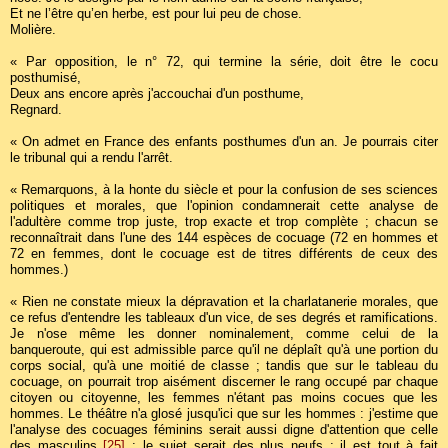
Et ne l’être qu’en herbe, est pour lui peu de chose.
Molière.
« Par opposition, le n° 72, qui termine la série, doit être le cocu
posthumisé,
Deux ans encore après j'accouchai d'un posthume,
Regnard.
« On admet en France des enfants posthumes d'un an. Je pourrais citer
le tribunal qui a rendu l'arrêt.
« Remarquons, à la honte du siècle et pour la confusion de ses sciences
politiques et morales, que l'opinion condamnerait cette analyse de
l'adultère comme trop juste, trop exacte et trop complète ; chacun se
reconnaîtrait dans l'une des 144 espèces de cocuage (72 en hommes et
72 en femmes, dont le cocuage est de titres différents de ceux des
hommes.)
« Rien ne constate mieux la dépravation et la charlatanerie morales, que
ce refus d'entendre les tableaux d'un vice, de ses degrés et ramifications.
Je n'ose même les donner nominalement, comme celui de la
banqueroute, qui est admissible parce qu'il ne déplaît qu'à une portion du
corps social, qu'à une moitié de classe ; tandis que sur le tableau du
cocuage, on pourrait trop aisément discerner le rang occupé par chaque
citoyen ou citoyenne, les femmes n'étant pas moins cocues que les
hommes. Le théâtre n'a glosé jusqu'ici que sur les hommes : j'estime que
l'analyse des cocuages féminins serait aussi digne d'attention que celle
des masculins
[25]
; le sujet serait des plus neufs ; il est tout à fait