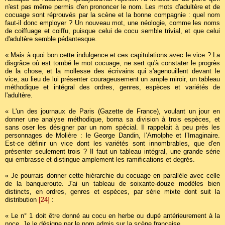
n'est pas même permis d'en prononcer le nom. Les mots d'adultère et de
cocuage sont réprouvés par la scène et la bonne compagnie : quel nom
faut-il donc employer ? Un nouveau mot, une néologie, comme les noms
de coiffuage et coiffu, puisque celui de cocu semble trivial, et que celui
d'adultère semble pédantesque.
« Mais à quoi bon cette indulgence et ces capitulations avec le vice ? La
disgrâce où est tombé le mot cocuage, ne sert qu'à constater le progrès
de la chose, et la mollesse des écrivains qui s'agenouillent devant le
vice, au lieu de lui présenter courageusement un ample miroir, un tableau
méthodique et intégral des ordres, genres, espèces et variétés de
l'adultère.
« L'un des journaux de Paris (Gazette de France), voulant un jour en
donner une analyse méthodique, borna sa division à trois espèces, et
sans oser les désigner par un nom spécial. Il rappelait à peu près les
personnages de Molière : le George Dandin, l’Arnolphe et l’Imaginaire.
Est-ce définir un vice dont les variétés sont innombrables, que d'en
présenter seulement trois ? Il faut un tableau intégral, une grande série
qui embrasse et distingue amplement les ramifications et degrés.
« Je pourrais donner cette hiérarchie du cocuage en parallèle avec celle
de la banqueroute. J'ai un tableau de soixante-douze modèles bien
distincts, en ordres, genres et espèces, par série mixte dont suit la
distribution
[24]
:
« Le n° 1 doit être donné au cocu en herbe ou dupé antérieurement à la
noce. Je le désigne par le nom admis sur la scène française,