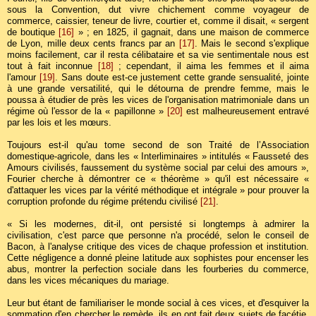
sous la Convention, dut vivre chichement comme voyageur de
commerce, caissier, teneur de livre, courtier et, comme il disait, « sergent
de boutique
[16]
» ; en 1825, il gagnait, dans une maison de commerce
de Lyon, mille deux cents francs par an
[17]
. Mais le second s'explique
moins facilement, car il resta célibataire et sa vie sentimentale nous est
tout à fait inconnue
[18]
; cependant, il aima les femmes et il aima
l'amour
[19]
. Sans doute est-ce justement cette grande sensualité, jointe
à une grande versatilité, qui le détourna de prendre femme, mais le
poussa à étudier de près les vices de l'organisation matrimoniale dans un
régime où l'essor de la « papillonne »
[20]
est malheureusement entravé
par les lois et les mœurs.
Toujours est-il qu'au tome second de son Traité de l’Association
domestique-agricole, dans les « Interliminaires » intitulés « Fausseté des
Amours civilisés, faussement du système social par celui des amours »,
Fourier cherche à démontrer ce « théorème » qu'il est nécessaire «
d'attaquer les vices par la vérité méthodique et intégrale » pour prouver la
corruption profonde du régime prétendu civilisé
[21]
.
« Si les modernes, dit-il, ont persisté si longtemps à admirer la
civilisation, c'est parce que personne n'a procédé, selon le conseil de
Bacon, à l'analyse critique des vices de chaque profession et institution.
Cette négligence a donné pleine latitude aux sophistes pour encenser les
abus, montrer la perfection sociale dans les fourberies du commerce,
dans les vices mécaniques du mariage.
Leur but étant de familiariser le monde social à ces vices, et d'esquiver la
sommation d'en chercher le remède, ils en ont fait deux sujets de facétie,