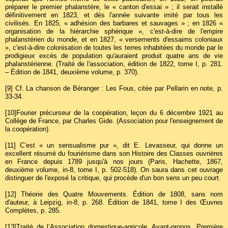
préparer le premier phalanstère, le « canton d'essai » ; il serait installé
définitivement en 1823, et dès l'année suivante imité par tous les
civilisés. En 1825, « adhésion des barbares et sauvages » ; en 1826 «
organisation de la hiérarchie sphérique », c'est-à-dire de l'empire
phalanstérien du monde, et en 1827, « versements d'essaims coloniaux
», c'est-à-dire colonisation de toutes les terres inhabitées du monde par le
prodigieux excès de population qu'auraient produit quatre ans de vie
phalanstérienne. (Traité de l'association, édition de 1822, tome I, p. 281.
– Édition de 1841, deuxième volume, p. 370).
[9]
Cf. La chanson de Béranger : Les Fous, citée par Pellarin en note, p.
33-34.
[10]
Fourier précurseur de la coopération, leçon du 6 décembre 1921 au
Collège de France, par Charles Gide. (Association pour l'enseignement de
la coopération).
[11]
C’est « un sensualisme pur », dit E. Levasseur, qui donne un
excellent résumé du fouriérisme dans son Histoire des Classes ouvrières
en France depuis 1789 jusqu'à nos jours (Paris, Hachette, 1867,
deuxième volume, in-8, tome I, p. 502-518). On saura dans cet ouvrage
distinguer de l'exposé la critique, qui procède d'un bon sens un peu court.
[12]
Théorie des Quatre Mouvements. Édition de 1808, sans nom
d'auteur, à Leipzig, in-8, p. 268. Édition de 1841, tome I des Œuvres
Complètes, p. 285.
[13]
Traité de l’Association domestique-agricole. Avant-propos, Première