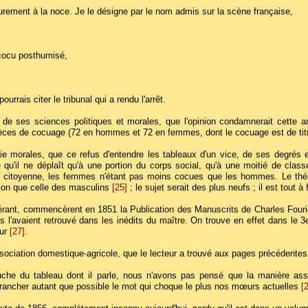
urement à la noce. Je le désigne par le nom admis sur la scène française,
e cocu posthumisé,
rais citer le tribunal qui a rendu l'arrêt.
de ses sciences politiques et morales, que l'opinion condamnerait cette an
pèces de cocuage (72 en hommes et 72 en femmes, dont le cocuage est de tit
rie morales, que ce refus d'entendre les tableaux d'un vice, de ses degrés
u'il ne déplaît qu'à une portion du corps social, qu'à une moitié de class
 citoyenne, les femmes n'étant pas moins cocues que les hommes. Le théât
tion que celle des masculins
[25]
; le sujet serait des plus neufs ; il est tout à 
idérant, commencèrent en 1851 la Publication des Manuscrits de Charles Fouri
ils l'avaient retrouvé dans les inédits du maître. On trouve en effet dans le 
eur
[27]
.
ociation domestique-agricole, que le lecteur a trouvé aux pages précédentes, 
che du tableau dont il parle, nous n'avons pas pensé que la manière assez
trancher autant que possible le mot qui choque le plus nos mœurs actuelles
[