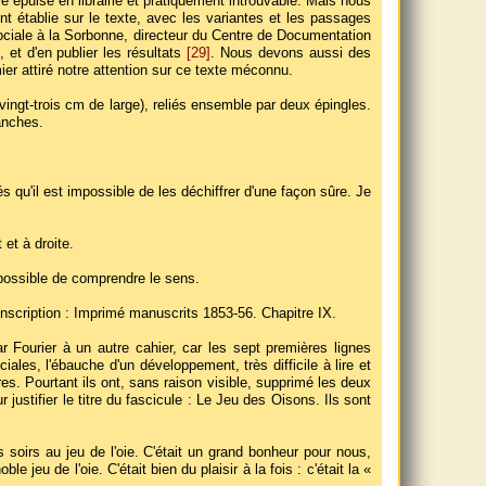
 épuisé en librairie et pratiquement introuvable. Mais nous
nt établie sur le texte, avec les variantes et les passages
sociale à la Sorbonne, directeur du Centre de Documentation
, et d'en publier les résultats
[29]
. Nous devons aussi des
er attiré notre attention sur ce texte méconnu.
vingt-trois cm de large), reliés ensemble par deux épingles.
anches.
és qu'il est impossible de les déchiffrer d'une façon sûre. Je
et à droite.
impossible de comprendre le sens.
'inscription : Imprimé manuscrits 1853-56. Chapitre IX.
r Fourier à un autre cahier, car les sept premières lignes
ales, l'ébauche d'un développement, très difficile à lire et
s. Pourtant ils ont, sans raison visible, supprimé les deux
ustifier le titre du fascicule : Le Jeu des Oisons. Ils sont
 soirs au jeu de l'oie. C'était un grand bonheur pour nous,
jeu de l'oie. C'était bien du plaisir à la fois : c'était la «