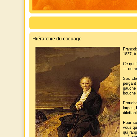
Hiérarchie du cocuage
Françoi
1837, à 
Ce qui 
— ce re
Ses che
perçant 
gauche 
bouche 
Proudho
larges, 
diletta
Pour son
vous qu'
qui rapp