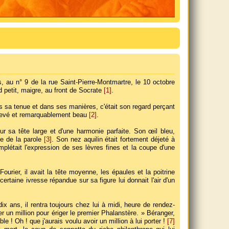
r
a
v
a
n
c
é
s, au n° 9 de la rue Saint-Pierre-Montmartre, le 10 octobre
e
rd petit, maigre, au front de Socrate
[1]
.
s sa tenue et dans ses manières, c'était son regard perçant
élevé et remarquablement beau
[2]
.
 sa tête large et d'une harmonie parfaite. Son œil bleu,
le de la parole
[3]
. Son nez aquilin était fortement déjeté à
létait l'expression de ses lèvres fines et la coupe d'une
urier, il avait la tête moyenne, les épaules et la poitrine
rtaine ivresse répandue sur sa figure lui donnait l'air d'un
dix ans, il rentra toujours chez lui à midi, heure de rendez-
er un million pour ériger le premier Phalanstère. » Béranger,
ble ! Oh ! que j'aurais voulu avoir un million à lui porter !
[7]