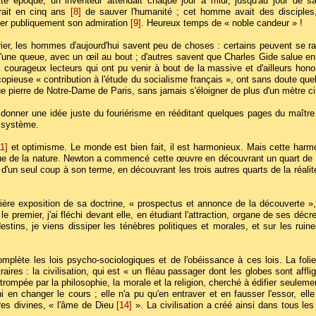
te époque, un inventeur attendait chaque jour à midi, jusqu'au jour de sa
rait en cinq ans
[8]
de sauver l'humanité ; cet homme avait des disciples, 
er publiquement son admiration
[9]
. Heureux temps de « noble candeur » !
ier, les hommes d'aujourd'hui savent peu de choses : certains peuvent se ra
'une queue, avec un œil au bout ; d'autres savent que Charles Gide salue en
s courageux lecteurs qui ont pu venir à bout de la massive et d'ailleurs ho
copieuse « contribution à l'étude du socialisme français », ont sans doute que
ue pierre de Notre-Dame de Paris, sans jamais s'éloigner de plus d'un mètre ci
donner une idée juste du fouriérisme en rééditant quelques pages du maître :
u système.
11]
et optimisme. Le monde est bien fait, il est harmonieux. Mais cette harmon
ue de la nature. Newton a commencé cette œuvre en découvrant un quart de la r
te d'un seul coup à son terme, en découvrant les trois autres quarts de la réalit
re exposition de sa doctrine, « prospectus et annonce de la découverte », 
 le premier, j'ai fléchi devant elle, en étudiant l'attraction, organe de ses décr
estins, je viens dissiper les ténèbres politiques et morales, et sur les ruine
omplète les lois psycho-sociologiques et de l'obéissance à ces lois. La fol
traires : la civilisation, qui est « un fléau passager dont les globes sont af
 trompée par la philosophie, la morale et la religion, cherché à édifier seulement
 en changer le cours ; elle n'a pu qu'en entraver et en fausser l'essor, elle
res divines, « l'âme de Dieu
[14]
». La civilisation a créé ainsi dans tous le