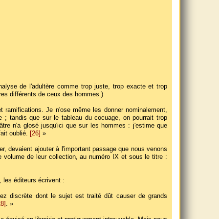
alyse de l'adultère comme trop juste, trop exacte et trop
res différents de ceux des hommes.)
 et ramifications. Je n'ose même les donner nominalement,
e ; tandis que sur le tableau du cocuage, on pourrait trop
re n'a glosé jusqu'ici que sur les hommes : j'estime que
fait oublié.
[26]
»
er, devaient ajouter à l'important passage que nous venons
3e volume de leur collection, au numéro IX et sous le titre :
les éditeurs écrivent :
 discrète dont le sujet est traité dût causer de grands
28]
. »