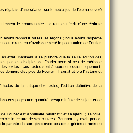
 les régalais d'une séance sur le noble jeu de l'oie renouvelé
iennent le commentaire. Le tout est écrit d'une écriture
 en avons reproduit toutes les leçons ; nous avons respecté
On nous excusera d'avoir complété la ponctuation de Fourier,
t en effet unanimes à se plaindre que la seule édition des
ites par les disciples de Fourier avec si peu de méthode
e des textes : ces textes sont à reprendre scientifiquement,
 derniers disciples de Fourier ; il serait utile à l'histoire et
hodes de la critique des textes, l'édition définitive de la
ans ces pages une quantité presque infinie de sujets et de
e Fourier est d'ordinaire rébarbatif et saugrenu ; sa folie,
pénible la lecture de ses œuvres. Pourtant il y avait parfois
 de la parenté de son génie avec ces deux génies si amis du