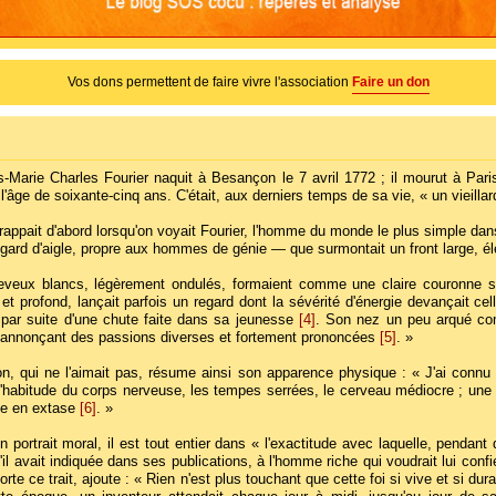
Vos dons permettent de faire vivre l'association
Faire un don
s-Marie Charles Fourier naquit à Besançon le 7 avril 1772 ; il mourut à Pari
l'âge de soixante-cinq ans. C'était, aux derniers temps de sa vie, « un vieilla
frappait d'abord lorsqu'on voyait Fourier, l'homme du monde le plus simple dan
gard d'aigle, propre aux hommes de génie — que surmontait un front large, 
veux blancs, légèrement ondulés, formaient comme une claire couronne sur
et profond, lançait parfois un regard dont la sévérité d'énergie devançait cel
par suite d'une chute faite dans sa jeunesse
[4]
. Son nez un peu arqué comp
annonçant des passions diverses et fortement prononcées
[5]
. »
n, qui ne l'aimait pas, résume ainsi son apparence physique : « J'ai connu Fo
l'habitude du corps nerveuse, les tempes serrées, le cerveau médiocre ; une ce
nte en extase
[6]
. »
 portrait moral, il est tout entier dans « l'exactitude avec laquelle, pendant 
il avait indiquée dans ses publications, à l'homme riche qui voudrait lui confi
orte ce trait, ajoute : « Rien n'est plus touchant que cette foi si vive et si dura