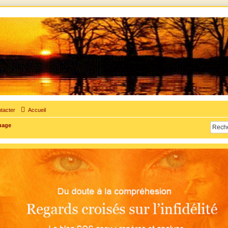
times d'adultère. Pouvoir parler, se confier, recevoir un soutien moral pour traverser une sit
tacter
Accueil
uage