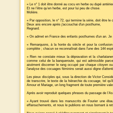
« Le n° 1 doit être donné au cocu en herbe ou dupé antérie
Et ne l’être qu’en herbe, est pour lui peu de chose.
Molière.
« Par opposition, le n° 72, qui termine la série, doit être l
Deux ans encore après j'accouchai d'un posthume,
Regnard.
« On admet en France des enfants posthumes d'un an. Je pour
« Remarquons, à la honte du siècle et pour la confusion 
complète ; chacun se reconnaîtrait dans l'une des 144 es
« Rien ne constate mieux la dépravation et la charlatane
comme celui de la banqueroute, qui est admissible parce q
aisément discerner le rang occupé par chaque citoyen ou
l'analyse des cocuages féminins serait aussi digne d'atten
Les pieux disciples qui, sous la direction de Victor Cons
de transcrire, le texte de la hiérarchie du cocuage, tel qu'
Amour et Mariage, un long fragment de toute première val
Après avoir reproduit quelques phrases du passage de l’Ass
« Ayant trouvé dans les manuscrits de Fourier une ébau
effarouchements, et nous le publions en nous bornant à re