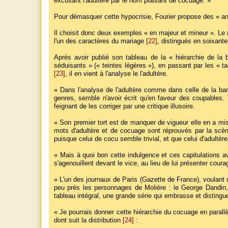
excusant l'adultère par le nom plaisant de cocuage. »
Pour démasquer cette hypocrisie, Fourier propose des « an
Il choisit donc deux exemples « en majeur et mineur ». Le m
l'un des caractères du mariage
[22]
, distingués en soixant
Après avoir publié son tableau de la « hiérarchie de la 
séduisants » (« teintes légères »), en passant par les « ta
[23]
, il en vient à l'analyse le l'adultère.
« Dans l'analyse de l'adultère comme dans celle de la banq
genres, semble n'avoir écrit qu'en faveur des coupables. T
feignant de les corriger par une critique illusoire.
« Son premier tort est de manquer de vigueur elle en a mis 
mots d'adultère et de cocuage sont réprouvés par la scè
puisque celui de cocu semble trivial, et que celui d'adultè
« Mais à quoi bon cette indulgence et ces capitulations a
s'agenouillent devant le vice, au lieu de lui présenter cou
« L'un des journaux de Paris (Gazette de France), voulant 
peu près les personnages de Molière : le George Dandin, l
tableau intégral, une grande série qui embrasse et disting
« Je pourrais donner cette hiérarchie du cocuage en parall
dont suit la distribution
[24]
: