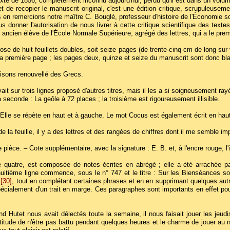
te de 1856, complètement inconnu aujourd'hui, perdu qu'il est dans un volume
t de recopier le manuscrit original, c'est une édition critique, scrupuleuseme
us en remercions notre maître C. Bouglé, professeur d'histoire de l'Économie 
 donner l'autorisation de nous livrer à cette critique scientifique des textes
ancien élève de l'École Normale Supérieure, agrégé des lettres, qui a le premi
e de huit feuillets doubles, soit seize pages (de trente-cinq cm de long sur 
ur sa première page ; les pages deux, quinze et seize du manuscrit sont donc bl
 Oisons renouvellé des Grecs.
avait sur trois lignes proposé d'autres titres, mais il les a si soigneusement ray
la seconde : La geôle à 72 places ; la troisième est rigoureusement illisible.
 Elle se répète en haut et à gauche. Le mot Cocus est également écrit en haut 
e la feuille, il y a des lettres et des rangées de chiffres dont il me semble 
e pièce. – Cote supplémentaire, avec la signature : E. B. et, à l'encre rouge, l
e quatre, est composée de notes écrites en abrégé ; elle a été arrachée pa
huitième ligne commence, sous le n° 747 et le titre : Sur les Bienséances soci
l
[30]
, tout en complétant certaines phrases et en en supprimant quelques autre
ialement d'un trait en marge. Ces paragraphes sont importants en effet pour j
 Hutet nous avait délectés toute la semaine, il nous faisait jouer les jeudis
itude de n'être pas battu pendant quelques heures et le charme de jouer au noble 