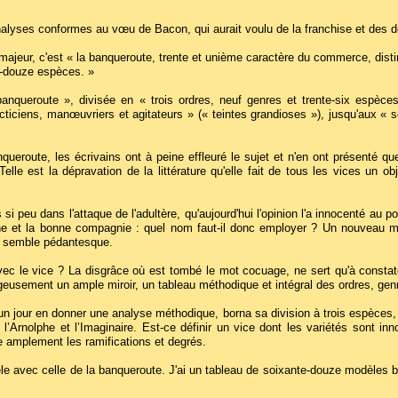
alyses conformes au vœu de Bacon, qui aurait voulu de la franchise et des d
ajeur, c'est « la banqueroute, trente et unième caractère du commerce, distin
e-douze espèces. »
banqueroute », divisée en « trois ordres, neuf genres et trente-six espèce
cticiens, manœuvriers et agitateurs » (« teintes grandioses »), jusqu'aux « so
ueroute, les écrivains ont à peine effleuré le sujet et n'en ont présenté que 
elle est la dépravation de la littérature qu'elle fait de tous les vices un o
si peu dans l'attaque de l'adultère, qu'aujourd'hui l'opinion l'a innocenté au 
ne et la bonne compagnie : quel nom faut-il donc employer ? Un nouveau m
re semble pédantesque.
vec le vice ? La disgrâce où est tombé le mot cocuage, ne sert qu'à constate
rageusement un ample miroir, un tableau méthodique et intégral des ordres, genr
un jour en donner une analyse méthodique, borna sa division à trois espèces, e
’Arnolphe et l’Imaginaire. Est-ce définir un vice dont les variétés sont inn
ue amplement les ramifications et degrés.
èle avec celle de la banqueroute. J'ai un tableau de soixante-douze modèles bi