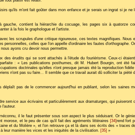
 tout plaisir est relatif.
aisirs qu'ils m'ont fait goûter dans mon enfance et je serais un ingrat si je ne
 gauche, contient la hiérarchie du cocuage, les pages six à quatorze cont
ter à la fois le graphologue et l'artiste.
is avec les scrupules d'une critique rigoureuse, ces textes magnifiques. Nous
s personnelles, celles que l'on appelle d'ordinaire les fautes d'orthographe. 
que nous ayons cru devoir nous permettre.
x des érudits qui se sont attachés à l'étude du fouriérisme. Ceux-ci étaien
arfaite : « Les publications posthumes, dit M. Hubert Bourgin, ont été fa
ccupations doctrinales qu'elles n'ont presque jamais été la reproduction fidèl
ens n'ont pas su faire... Il semble que ce travail aurait dû solliciter la piété des
nous déplaît pas de le commencer aujourd'hui en publiant, selon les saines mét
e service aux écrivains et particulièrement aux dramaturges, qui puiseront d
 l'auteur.
méconnu, il le faut présenter sous son aspect le plus séduisant. Or le génie d
 morose, et le peu de cas qu'il fait des agréments littéraires
[34]
rend fort 
aine et du Molière », et l'on retrouve ça et là dans ses écrits des « traces
 à leur manière les vices et les iniquités de la civilisation.
[35]
»