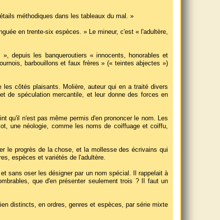
étails méthodiques dans les tableaux du mal. »
guée en trente-six espèces. » Le mineur, c'est « l'adultère,
s », depuis les banqueroutiers « innocents, honorables et
urnois, barbouillons et faux frères » (« teintes abjectes »)
les côtés plaisants. Molière, auteur qui en a traité divers
bjet de spéculation mercantile, et leur donne des forces en
point qu'il n'est pas même permis d'en prononcer le nom. Les
ot, une néologie, comme les noms de coiffuage et coiffu,
r le progrès de la chose, et la mollesse des écrivains qui
es, espèces et variétés de l'adultère.
t sans oser les désigner par un nom spécial. Il rappelait à
ombrables, que d'en présenter seulement trois ? Il faut un
en distincts, en ordres, genres et espèces, par série mixte