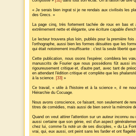
composite »
[32]
dans tout son éclat. On a raison de dire que
« Je serais bien ingrat si je ne rendais aux civilisés les pl
des Grecs. »
La page cinq, très fortement tachée de roux en bas et à
extrêmement nette et élégante, une écriture capable d'enchan
Le lecteur trouvera plus loin, publiés pour la première fo
l'orthographe, aussi bien les formes désuètes que les forme
qui était notoirement insuffisante : c'est la seule liberté 
Cette publication, nous osons l'espérer, comblera les vœu
manuscrits de Fourier que nous possédions fût aussi imp
rigoureusement critique et, d'autre part, avec tant de préo
en attendant l'édition critique et complète que les phalanstéri
à la science.
[33]
»
Ce travail, « utile à l'histoire et à la science », il ne 
Hiérarchie du Cocuage.
Nous avons conscience, ce faisant, non seulement de rendr
titres de comédies, mais aussi de bien servir la mémoire de
Quand on veut attirer l'attention sur un auteur inconnu ou 
aussi certaine que son génie, est d'un aspect généralement
chez lui, comme l'a noté un de ses disciples, « du La Font
vrai, qui, eux aussi, ont peint sans les farder et ont flagellé