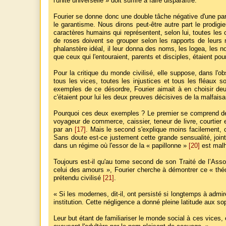
l'unité universelle » doit suffire à faire disparaître.
Fourier se donne donc une double tâche négative d'une part, 
le garantisme. Nous dirons peut-être autre part le prodigi
caractères humains qui représentent, selon lui, toutes le
de roses doivent se grouper selon les rapports de leurs nu
phalanstère idéal, il leur donna des noms, les logea, les n
que ceux qui l'entouraient, parents et disciples, étaient po
Pour la critique du monde civilisé, elle suppose, dans l'
tous les vices, toutes les injustices et tous les fléaux
exemples de ce désordre, Fourier aimait à en choisir deux
c'étaient pour lui les deux preuves décisives de la malfaisa
Pourquoi ces deux exemples ? Le premier se comprend de l
voyageur de commerce, caissier, teneur de livre, courtier 
par an
[17]
. Mais le second s'explique moins facilement, c
Sans doute est-ce justement cette grande sensualité, joint
dans un régime où l'essor de la « papillonne »
[20]
est malh
Toujours est-il qu'au tome second de son Traité de l’Asso
celui des amours », Fourier cherche à démontrer ce « théor
prétendu civilisé
[21]
.
« Si les modernes, dit-il, ont persisté si longtemps à admir
institution. Cette négligence a donné pleine latitude aux 
Leur but étant de familiariser le monde social à ces vices, 