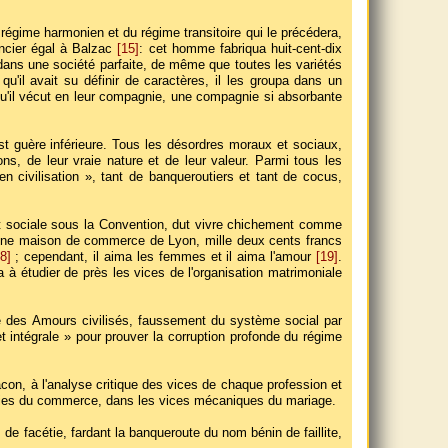
u régime harmonien et du régime transitoire qui le précédera,
ancier égal à Balzac
[15]
: cet homme fabriqua huit-cent-dix
dans une société parfaite, de même que toutes les variétés
qu'il avait su définir de caractères, il les groupa dans un
t qu'il vécut en leur compagnie, une compagnie si absorbante
st guère inférieure. Tous les désordres moraux et sociaux,
s, de leur vraie nature et de leur valeur. Parmi tous les
n civilisation », tant de banqueroutiers et tant de cocus,
et sociale sous la Convention, dut vivre chichement comme
 une maison de commerce de Lyon, mille deux cents francs
8]
; cependant, il aima les femmes et il aima l'amour
[19]
.
 à étudier de près les vices de l'organisation matrimoniale
eté des Amours civilisés, faussement du système social par
t intégrale » pour prouver la corruption profonde du régime
Bacon, à l'analyse critique des vices de chaque profession et
rberies du commerce, dans les vices mécaniques du mariage.
 de facétie, fardant la banqueroute du nom bénin de faillite,