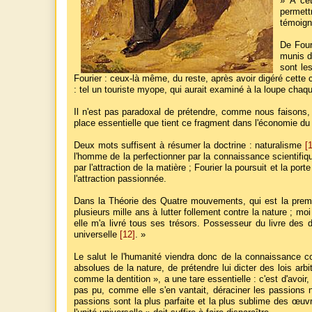
» À cet
permett
témoign
De Four
munis d
sont le
Fourier : ceux-là même, du reste, après avoir digéré cette 
: tel un touriste myope, qui aurait examiné à la loupe chaq
Il n'est pas paradoxal de prétendre, comme nous faisons, 
place essentielle que tient ce fragment dans l'économie d
Deux mots suffisent à résumer la doctrine : naturalisme
[
l'homme de la perfectionner par la connaissance scientifiq
par l'attraction de la matière ; Fourier la poursuit et la por
l'attraction passionnée.
Dans la Théorie des Quatre mouvements, qui est la premiè
plusieurs mille ans à lutter follement contre la nature ; moi
elle m'a livré tous ses trésors. Possesseur du livre des d
universelle
[12]
. »
Le salut le l'humanité viendra donc de la connaissance c
absolues de la nature, de prétendre lui dicter des lois arbi
comme la dentition », a une tare essentielle : c'est d'avoir,
pas pu, comme elle s'en vantait, déraciner les passions ni
passions sont la plus parfaite et la plus sublime des œuv