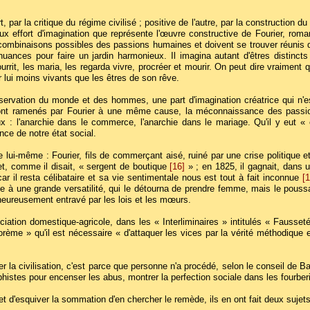
par la critique du régime civilisé ; positive de l'autre, par la construction d
eux effort d'imagination que représente l'œuvre constructive de Fourier, rom
s combinaisons possibles des passions humaines et doivent se trouver réunis 
ances pour faire un jardin harmonieux. Il imagina autant d'êtres distincts 
ourrit, les maria, les regarda vivre, procréer et mourir. On peut dire vraimen
ur lui moins vivants que les êtres de son rêve.
observation du monde et des hommes, une part d'imagination créatrice qui n'e
 sont ramenés par Fourier à une même cause, la méconnaissance des passion
 : l'anarchie dans le commerce, l'anarchie dans le mariage. Qu'il y eut « e
nce de notre état social.
ui-même : Fourier, fils de commerçant aisé, ruiné par une crise politique 
et, comme il disait, « sergent de boutique
[16]
» ; en 1825, il gagnait, dans
ar il resta célibataire et sa vie sentimentale nous est tout à fait inconnue
[1
e à une grande versatilité, qui le détourna de prendre femme, mais le poussa
eureusement entravé par les lois et les mœurs.
ciation domestique-agricole, dans les « Interliminaires » intitulés « Fauss
ème » qu'il est nécessaire « d'attaquer les vices par la vérité méthodique e
er la civilisation, c'est parce que personne n'a procédé, selon le conseil de 
sophistes pour encenser les abus, montrer la perfection sociale dans les fou
et d'esquiver la sommation d'en chercher le remède, ils en ont fait deux sujets