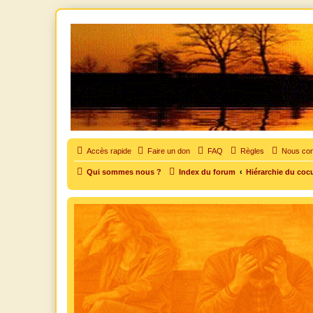
SOS cocu
SOS cocu est une association loi 1901 dont l'objet est le soutien aux vic
Accès rapide
Faire un don
FAQ
Règles
Nous con
Qui sommes nous ?
Index du forum
Hiérarchie du coc