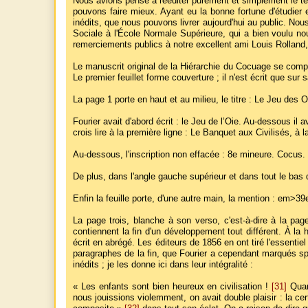
Nous avions pensé à rééditer purement et simplement le tex
pouvons faire mieux. Ayant eu la bonne fortune d'étudier e
inédits, que nous pouvons livrer aujourd'hui au public. No
Sociale à l'École Normale Supérieure, qui a bien voulu nous
remerciements publics à notre excellent ami Louis Rolland, 
Le manuscrit original de la Hiérarchie du Cocuage se compos
Le premier feuillet forme couverture ; il n'est écrit que s
La page 1 porte en haut et au milieu, le titre : Le Jeu des
Fourier avait d'abord écrit : le Jeu de l’Oie. Au-dessous il 
crois lire à la première ligne : Le Banquet aux Civilisés, à 
Au-dessous, l'inscription non effacée : 8e mineure. Cocus.
De plus, dans l'angle gauche supérieur et dans tout le bas d
Enfin la feuille porte, d'une autre main, la mention : em>39
La page trois, blanche à son verso, c'est-à-dire à la pag
contiennent la fin d'un développement tout différent. À la 
écrit en abrégé. Les éditeurs de 1856 en ont tiré l'essentie
paragraphes de la fin, que Fourier a cependant marqués spéc
inédits ; je les donne ici dans leur intégralité :
« Les enfants sont bien heureux en civilisation !
[31]
Quand
nous jouissions violemment, on avait double plaisir : la cert