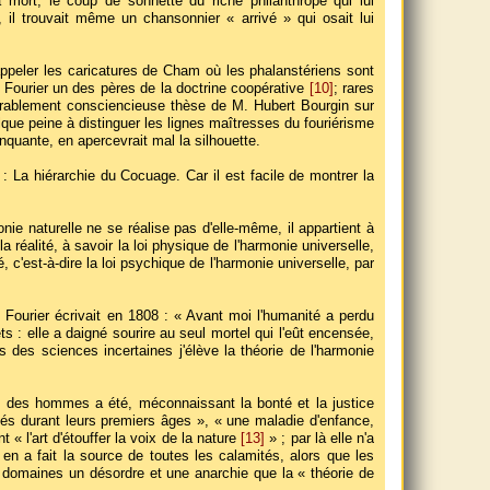
 mort, le coup de sonnette du riche philanthrope qui lui
il trouvait même un chansonnier « arrivé » qui osait lui
ppeler les caricatures de Cham où les phalanstériens sont
 Fourier un des pères de la doctrine coopérative
[10]
; rares
norablement consciencieuse thèse de M. Hubert Bourgin sur
lque peine à distinguer les lignes maîtresses du fouriérisme
nquante, en apercevrait mal la silhouette.
 La hiérarchie du Cocuage. Car il est facile de montrer la
ie naturelle ne se réalise pas d'elle-même, il appartient à
éalité, à savoir la loi physique de l'harmonie universelle,
é, c'est-à-dire la loi psychique de l'harmonie universelle, par
Fourier écrivait en 1808 : « Avant moi l'humanité a perdu
ets : elle a daigné sourire au seul mortel qui l'eût encensée,
s des sciences incertaines j'élève la théorie de l'harmonie
ie des hommes a été, méconnaissant la bonté et la justice
fligés durant leurs premiers âges », « une maladie d'enfance,
 « l'art d'étouffer la voix de la nature
[13]
» ; par là elle n'a
 en a fait la source de toutes les calamités, alors que les
s domaines un désordre et une anarchie que la « théorie de