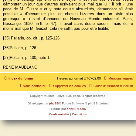
démontrer un jour que d'autres écrivaient plus mal que lui : il prit « une
page de M. Guizot » et y nota douze absurdités, demandant s'il était
possible « d'accumuler plus de choses bizarres dans un style plus
grotesque ». (Livret d'annonce du Nouveau Monde industriel. Paris,
Bossange, 1830, in-8. p. 47). Il avait sans doute raison : mais écrire
moins mal que M. Guizot, cela ne suffit pas pour être lisible.
[35]
Pellarin, op. cit., p. 125-126.
[36]
Pellarin, p. 126.
[37]
Pellarin, p. 100, note 1.
RENÉ MAUBLANC
Index du forum
Heures au format
UTC+02:00
Mentions légales
Nous contacter
Supprimer les cookies
Guide d'utilisation du forum
Copyright © 2005 - 2026 SOS cocu All rights reserved.
Développé par
phpBB
® Forum Software © phpBB Limited
Traduit par
phpBB-fr.com
Confidentialité
|
Conditions