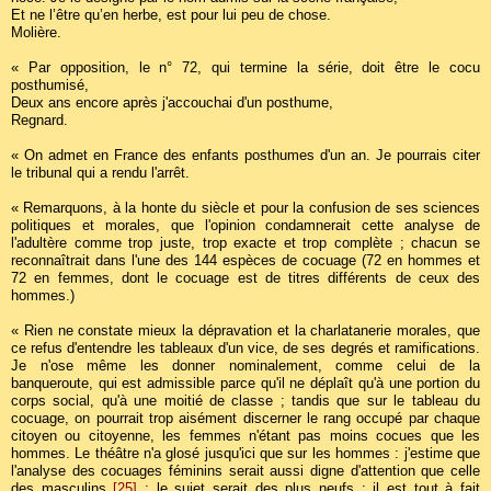
Et ne l’être qu’en herbe, est pour lui peu de chose.
Molière.
« Par opposition, le n° 72, qui termine la série, doit être le cocu
posthumisé,
Deux ans encore après j'accouchai d'un posthume,
Regnard.
« On admet en France des enfants posthumes d'un an. Je pourrais citer
le tribunal qui a rendu l'arrêt.
« Remarquons, à la honte du siècle et pour la confusion de ses sciences
politiques et morales, que l'opinion condamnerait cette analyse de
l'adultère comme trop juste, trop exacte et trop complète ; chacun se
reconnaîtrait dans l'une des 144 espèces de cocuage (72 en hommes et
72 en femmes, dont le cocuage est de titres différents de ceux des
hommes.)
« Rien ne constate mieux la dépravation et la charlatanerie morales, que
ce refus d'entendre les tableaux d'un vice, de ses degrés et ramifications.
Je n'ose même les donner nominalement, comme celui de la
banqueroute, qui est admissible parce qu'il ne déplaît qu'à une portion du
corps social, qu'à une moitié de classe ; tandis que sur le tableau du
cocuage, on pourrait trop aisément discerner le rang occupé par chaque
citoyen ou citoyenne, les femmes n'étant pas moins cocues que les
hommes. Le théâtre n'a glosé jusqu'ici que sur les hommes : j'estime que
l'analyse des cocuages féminins serait aussi digne d'attention que celle
des masculins
[25]
; le sujet serait des plus neufs ; il est tout à fait