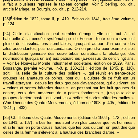
a fait à plusieurs reprises le tableau complet. Voir Silberling, op. cit.,
article Mariage, et Bourgin, op. cit., p. 212-214.
[23]
Édition de 1822, tome II, p. 419. Édition de 1841, troisième volume,
p. 124.
[24]
Cette classification peut sembler étrange. Elle est tout à fait
habituelle à la pensée systématique de Fourier. Toute son œuvre est
pleine de classifications semblables, groupant autour d'un centre des
ailes ascendantes, puis descendantes. On en prendra pour exemple, soit
la distribution générale des seize tribus constituant la phalange, des
nourrissons (jusqu'à un an) aux patriarches (au-dessus de cent vingt ans.
– Voir Le Nouveau Monde industriel et sociétaire, édition de 1829, Paris,
Bossange, premier volume, in-8, p. 130-131 ; édition de 1845, p. 110),
soit « la série de la culture des poiriers », qui réunit en trente-deux
groupes les amateurs de poires, pour qui la culture de ce fruit est un
travail attrayant : depuis les deux groupes d'avant-poste, qui cultivent les
« coings et sortes bâtardes dures », en passant par les huit groupes du
centre, ceux des amateurs de « poires fondantes », jusqu'aux deux
groupes d'arrière-poste, cultivant les « nèfles et sortes bâtardes molles ».
(Voir Théorie des Quatre Mouvements, édition de 1808, p. 405 ; édition de
1841, p. 433).
[25]
Cf. Théorie des Quatre Mouvements (édition de 1808 p. 172 ; édition
de 1841, p. 187) : « Les femmes sont bien plus cocues que les hommes ;
et si le mari en porte d'aussi hautes que les bois du cerf, on peut dire que
celles de la femme s'élèvent à la hauteur des branches d'arbre. »