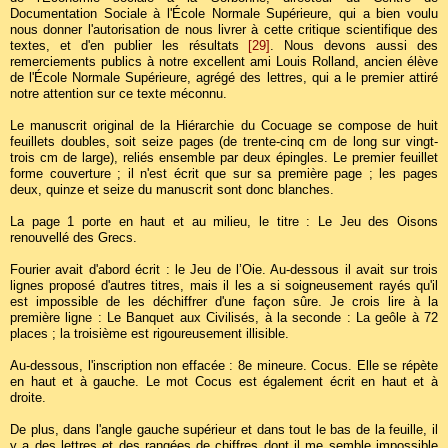
Documentation Sociale à l'École Normale Supérieure, qui a bien voulu
nous donner l'autorisation de nous livrer à cette critique scientifique des
textes, et d'en publier les résultats
[29]
. Nous devons aussi des
remerciements publics à notre excellent ami Louis Rolland, ancien élève
de l'École Normale Supérieure, agrégé des lettres, qui a le premier attiré
notre attention sur ce texte méconnu.
Le manuscrit original de la Hiérarchie du Cocuage se compose de huit
feuillets doubles, soit seize pages (de trente-cinq cm de long sur vingt-
trois cm de large), reliés ensemble par deux épingles. Le premier feuillet
forme couverture ; il n'est écrit que sur sa première page ; les pages
deux, quinze et seize du manuscrit sont donc blanches.
La page 1 porte en haut et au milieu, le titre : Le Jeu des Oisons
renouvellé des Grecs.
Fourier avait d'abord écrit : le Jeu de l’Oie. Au-dessous il avait sur trois
lignes proposé d'autres titres, mais il les a si soigneusement rayés qu'il
est impossible de les déchiffrer d'une façon sûre. Je crois lire à la
première ligne : Le Banquet aux Civilisés, à la seconde : La geôle à 72
places ; la troisième est rigoureusement illisible.
Au-dessous, l'inscription non effacée : 8e mineure. Cocus. Elle se répète
en haut et à gauche. Le mot Cocus est également écrit en haut et à
droite.
De plus, dans l'angle gauche supérieur et dans tout le bas de la feuille, il
y a des lettres et des rangées de chiffres dont il me semble impossible