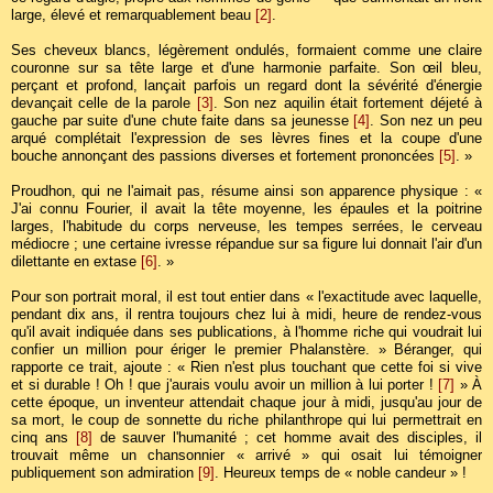
large, élevé et remarquablement beau
[2]
.
Ses cheveux blancs, légèrement ondulés, formaient comme une claire
couronne sur sa tête large et d'une harmonie parfaite. Son œil bleu,
perçant et profond, lançait parfois un regard dont la sévérité d'énergie
devançait celle de la parole
[3]
. Son nez aquilin était fortement déjeté à
gauche par suite d'une chute faite dans sa jeunesse
[4]
. Son nez un peu
arqué complétait l'expression de ses lèvres fines et la coupe d'une
bouche annonçant des passions diverses et fortement prononcées
[5]
. »
Proudhon, qui ne l'aimait pas, résume ainsi son apparence physique : «
J'ai connu Fourier, il avait la tête moyenne, les épaules et la poitrine
larges, l'habitude du corps nerveuse, les tempes serrées, le cerveau
médiocre ; une certaine ivresse répandue sur sa figure lui donnait l'air d'un
dilettante en extase
[6]
. »
Pour son portrait moral, il est tout entier dans « l'exactitude avec laquelle,
pendant dix ans, il rentra toujours chez lui à midi, heure de rendez-vous
qu'il avait indiquée dans ses publications, à l'homme riche qui voudrait lui
confier un million pour ériger le premier Phalanstère. » Béranger, qui
rapporte ce trait, ajoute : « Rien n'est plus touchant que cette foi si vive
et si durable ! Oh ! que j'aurais voulu avoir un million à lui porter !
[7]
» À
cette époque, un inventeur attendait chaque jour à midi, jusqu'au jour de
sa mort, le coup de sonnette du riche philanthrope qui lui permettrait en
cinq ans
[8]
de sauver l'humanité ; cet homme avait des disciples, il
trouvait même un chansonnier « arrivé » qui osait lui témoigner
publiquement son admiration
[9]
. Heureux temps de « noble candeur » !