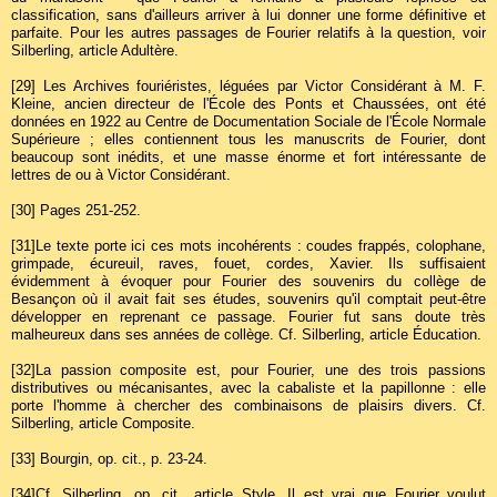
classification, sans d'ailleurs arriver à lui donner une forme définitive et
parfaite. Pour les autres passages de Fourier relatifs à la question, voir
Silberling, article Adultère.
[29]
Les Archives fouriéristes, léguées par Victor Considérant à M. F.
Kleine, ancien directeur de l'École des Ponts et Chaussées, ont été
données en 1922 au Centre de Documentation Sociale de l'École Normale
Supérieure ; elles contiennent tous les manuscrits de Fourier, dont
beaucoup sont inédits, et une masse énorme et fort intéressante de
lettres de ou à Victor Considérant.
[30]
Pages 251-252.
[31]
Le texte porte ici ces mots incohérents : coudes frappés, colophane,
grimpade, écureuil, raves, fouet, cordes, Xavier. Ils suffisaient
évidemment à évoquer pour Fourier des souvenirs du collège de
Besançon où il avait fait ses études, souvenirs qu'il comptait peut-être
développer en reprenant ce passage. Fourier fut sans doute très
malheureux dans ses années de collège. Cf. Silberling, article Éducation.
[32]
La passion composite est, pour Fourier, une des trois passions
distributives ou mécanisantes, avec la cabaliste et la papillonne : elle
porte l'homme à chercher des combinaisons de plaisirs divers. Cf.
Silberling, article Composite.
[33]
Bourgin, op. cit., p. 23-24.
[34]
Cf. Silberling, op. cit., article Style. Il est vrai que Fourier voulut