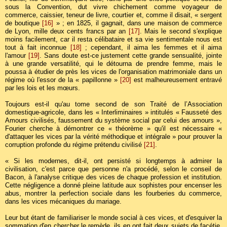
sous la Convention, dut vivre chichement comme voyageur de
commerce, caissier, teneur de livre, courtier et, comme il disait, « sergent
de boutique
[16]
» ; en 1825, il gagnait, dans une maison de commerce
de Lyon, mille deux cents francs par an
[17]
. Mais le second s'explique
moins facilement, car il resta célibataire et sa vie sentimentale nous est
tout à fait inconnue
[18]
; cependant, il aima les femmes et il aima
l'amour
[19]
. Sans doute est-ce justement cette grande sensualité, jointe
à une grande versatilité, qui le détourna de prendre femme, mais le
poussa à étudier de près les vices de l'organisation matrimoniale dans un
régime où l'essor de la « papillonne »
[20]
est malheureusement entravé
par les lois et les mœurs.
Toujours est-il qu'au tome second de son Traité de l’Association
domestique-agricole, dans les « Interliminaires » intitulés « Fausseté des
Amours civilisés, faussement du système social par celui des amours »,
Fourier cherche à démontrer ce « théorème » qu'il est nécessaire «
d'attaquer les vices par la vérité méthodique et intégrale » pour prouver la
corruption profonde du régime prétendu civilisé
[21]
.
« Si les modernes, dit-il, ont persisté si longtemps à admirer la
civilisation, c'est parce que personne n'a procédé, selon le conseil de
Bacon, à l'analyse critique des vices de chaque profession et institution.
Cette négligence a donné pleine latitude aux sophistes pour encenser les
abus, montrer la perfection sociale dans les fourberies du commerce,
dans les vices mécaniques du mariage.
Leur but étant de familiariser le monde social à ces vices, et d'esquiver la
sommation d'en chercher le remède, ils en ont fait deux sujets de facétie,