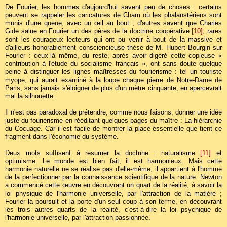
De Fourier, les hommes d'aujourd'hui savent peu de choses : certains
peuvent se rappeler les caricatures de Cham où les phalanstériens sont
munis d'une queue, avec un œil au bout ; d'autres savent que Charles
Gide salue en Fourier un des pères de la doctrine coopérative
[10]
; rares
sont les courageux lecteurs qui ont pu venir à bout de la massive et
d'ailleurs honorablement consciencieuse thèse de M. Hubert Bourgin sur
Fourier : ceux-là même, du reste, après avoir digéré cette copieuse «
contribution à l'étude du socialisme français », ont sans doute quelque
peine à distinguer les lignes maîtresses du fouriérisme : tel un touriste
myope, qui aurait examiné à la loupe chaque pierre de Notre-Dame de
Paris, sans jamais s'éloigner de plus d'un mètre cinquante, en apercevrait
mal la silhouette.
Il n'est pas paradoxal de prétendre, comme nous faisons, donner une idée
juste du fouriérisme en rééditant quelques pages du maître : La hiérarchie
du Cocuage. Car il est facile de montrer la place essentielle que tient ce
fragment dans l'économie du système.
Deux mots suffisent à résumer la doctrine : naturalisme
[11]
et
optimisme. Le monde est bien fait, il est harmonieux. Mais cette
harmonie naturelle ne se réalise pas d'elle-même, il appartient à l'homme
de la perfectionner par la connaissance scientifique de la nature. Newton
a commencé cette œuvre en découvrant un quart de la réalité, à savoir la
loi physique de l'harmonie universelle, par l'attraction de la matière ;
Fourier la poursuit et la porte d'un seul coup à son terme, en découvrant
les trois autres quarts de la réalité, c'est-à-dire la loi psychique de
l'harmonie universelle, par l'attraction passionnée.