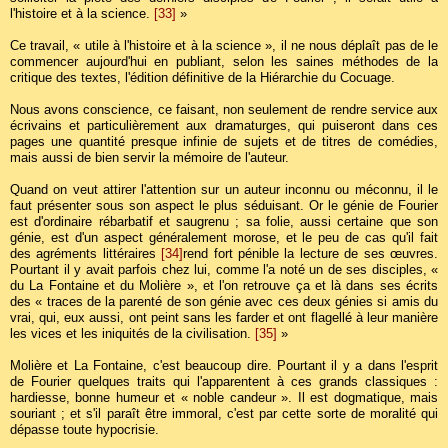
l'histoire et à la science.
[33]
»
Ce travail, « utile à l'histoire et à la science », il ne nous déplaît pas de le
commencer aujourd'hui en publiant, selon les saines méthodes de la
critique des textes, l'édition définitive de la Hiérarchie du Cocuage.
Nous avons conscience, ce faisant, non seulement de rendre service aux
écrivains et particulièrement aux dramaturges, qui puiseront dans ces
pages une quantité presque infinie de sujets et de titres de comédies,
mais aussi de bien servir la mémoire de l'auteur.
Quand on veut attirer l'attention sur un auteur inconnu ou méconnu, il le
faut présenter sous son aspect le plus séduisant. Or le génie de Fourier
est d'ordinaire rébarbatif et saugrenu ; sa folie, aussi certaine que son
génie, est d'un aspect généralement morose, et le peu de cas qu'il fait
des agréments littéraires
[34]
rend fort pénible la lecture de ses œuvres.
Pourtant il y avait parfois chez lui, comme l'a noté un de ses disciples, «
du La Fontaine et du Molière », et l'on retrouve ça et là dans ses écrits
des « traces de la parenté de son génie avec ces deux génies si amis du
vrai, qui, eux aussi, ont peint sans les farder et ont flagellé à leur manière
les vices et les iniquités de la civilisation.
[35]
»
Molière et La Fontaine, c'est beaucoup dire. Pourtant il y a dans l'esprit
de Fourier quelques traits qui l'apparentent à ces grands classiques :
hardiesse, bonne humeur et « noble candeur ». Il est dogmatique, mais
souriant ; et s'il paraît être immoral, c'est par cette sorte de moralité qui
dépasse toute hypocrisie.