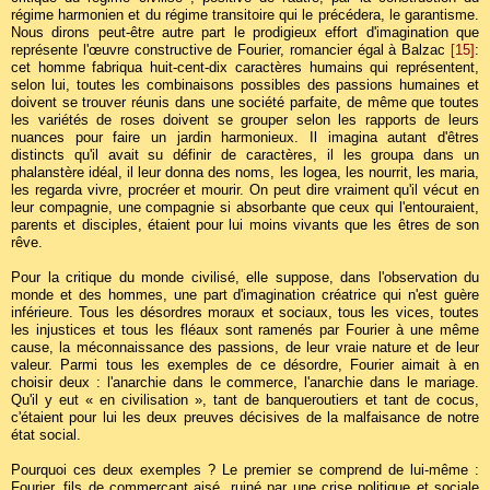
régime harmonien et du régime transitoire qui le précédera, le garantisme.
Nous dirons peut-être autre part le prodigieux effort d'imagination que
représente l'œuvre constructive de Fourier, romancier égal à Balzac
[15]
:
cet homme fabriqua huit-cent-dix caractères humains qui représentent,
selon lui, toutes les combinaisons possibles des passions humaines et
doivent se trouver réunis dans une société parfaite, de même que toutes
les variétés de roses doivent se grouper selon les rapports de leurs
nuances pour faire un jardin harmonieux. Il imagina autant d'êtres
distincts qu'il avait su définir de caractères, il les groupa dans un
phalanstère idéal, il leur donna des noms, les logea, les nourrit, les maria,
les regarda vivre, procréer et mourir. On peut dire vraiment qu'il vécut en
leur compagnie, une compagnie si absorbante que ceux qui l'entouraient,
parents et disciples, étaient pour lui moins vivants que les êtres de son
rêve.
Pour la critique du monde civilisé, elle suppose, dans l'observation du
monde et des hommes, une part d'imagination créatrice qui n'est guère
inférieure. Tous les désordres moraux et sociaux, tous les vices, toutes
les injustices et tous les fléaux sont ramenés par Fourier à une même
cause, la méconnaissance des passions, de leur vraie nature et de leur
valeur. Parmi tous les exemples de ce désordre, Fourier aimait à en
choisir deux : l'anarchie dans le commerce, l'anarchie dans le mariage.
Qu'il y eut « en civilisation », tant de banqueroutiers et tant de cocus,
c'étaient pour lui les deux preuves décisives de la malfaisance de notre
état social.
Pourquoi ces deux exemples ? Le premier se comprend de lui-même :
Fourier, fils de commerçant aisé, ruiné par une crise politique et sociale