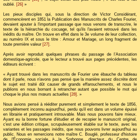
oublié.
[26]
»
Les pieux disciples qui, sous la direction de Victor Considérant,
commencèrent en 1851 la Publication des Manuscrits de Charles Fourier,
devaient ajouter à l'important passage que nous venons de transcrire, le
texte de la hiérarchie du cocuage, tel qu'ils l'avaient retrouvé dans les
inédits du maître. On trouve en effet dans le 3e volume de leur collection,
au numéro IX et sous le titre : Amour et Mariage, un long fragment de
toute première valeur
[27]
.
Après avoir reproduit quelques phrases du passage de l’Association
domestique-agricole, que le lecteur a trouvé aux pages précédentes, les
éditeurs écrivent :
« Ayant trouvé dans les manuscrits de Fourier une ébauche du tableau
dont il parle, nous n'avons pas pensé que la manière assez discrète dont
le sujet est traité dût causer de grands effarouchements, et nous le
publions en nous bornant à retrancher autant que possible le mot qui
choque le plus nos mœurs actuelles
[28]
. »
Nous avions pensé à rééditer purement et simplement le texte de 1856,
complètement inconnu aujourd'hui, perdu qu'il est dans un volume épuisé
en librairie et pratiquement introuvable. Mais nous pouvons faire mieux.
Ayant eu la bonne fortune d'étudier et de recopier le manuscrit original,
c'est une édition critique, scrupuleusement établie sur le texte, avec les
variantes et les passages inédits, que nous pouvons livrer aujourd'hui au
public. Nous en remercions notre maître C. Bouglé, professeur d'histoire
de l'Économie sociale à la Sorbonne, directeur du Centre de