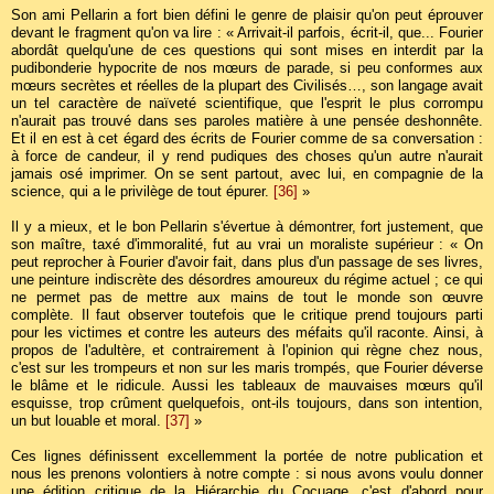
Son ami Pellarin a fort bien défini le genre de plaisir qu'on peut éprouver
devant le fragment qu'on va lire : « Arrivait-il parfois, écrit-il, que... Fourier
abordât quelqu'une de ces questions qui sont mises en interdit par la
pudibonderie hypocrite de nos mœurs de parade, si peu conformes aux
mœurs secrètes et réelles de la plupart des Civilisés…, son langage avait
un tel caractère de naïveté scientifique, que l'esprit le plus corrompu
n'aurait pas trouvé dans ses paroles matière à une pensée deshonnête.
Et il en est à cet égard des écrits de Fourier comme de sa conversation :
à force de candeur, il y rend pudiques des choses qu'un autre n'aurait
jamais osé imprimer. On se sent partout, avec lui, en compagnie de la
science, qui a le privilège de tout épurer.
[36]
»
Il y a mieux, et le bon Pellarin s'évertue à démontrer, fort justement, que
son maître, taxé d'immoralité, fut au vrai un moraliste supérieur : « On
peut reprocher à Fourier d'avoir fait, dans plus d'un passage de ses livres,
une peinture indiscrète des désordres amoureux du régime actuel ; ce qui
ne permet pas de mettre aux mains de tout le monde son œuvre
complète. Il faut observer toutefois que le critique prend toujours parti
pour les victimes et contre les auteurs des méfaits qu'il raconte. Ainsi, à
propos de l'adultère, et contrairement à l'opinion qui règne chez nous,
c'est sur les trompeurs et non sur les maris trompés, que Fourier déverse
le blâme et le ridicule. Aussi les tableaux de mauvaises mœurs qu'il
esquisse, trop crûment quelquefois, ont-ils toujours, dans son intention,
un but louable et moral.
[37]
»
Ces lignes définissent excellemment la portée de notre publication et
nous les prenons volontiers à notre compte : si nous avons voulu donner
une édition critique de la Hiérarchie du Cocuage, c'est d'abord pour