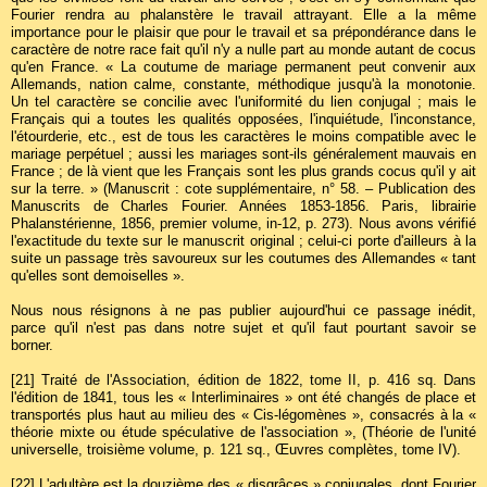
Fourier rendra au phalanstère le travail attrayant. Elle a la même
importance pour le plaisir que pour le travail et sa prépondérance dans le
caractère de notre race fait qu'il n'y a nulle part au monde autant de cocus
qu'en France. « La coutume de mariage permanent peut convenir aux
Allemands, nation calme, constante, méthodique jusqu'à la monotonie.
Un tel caractère se concilie avec l'uniformité du lien conjugal ; mais le
Français qui a toutes les qualités opposées, l'inquiétude, l'inconstance,
l'étourderie, etc., est de tous les caractères le moins compatible avec le
mariage perpétuel ; aussi les mariages sont-ils généralement mauvais en
France ; de là vient que les Français sont les plus grands cocus qu'il y ait
sur la terre. » (Manuscrit : cote supplémentaire, n° 58. – Publication des
Manuscrits de Charles Fourier. Années 1853-1856. Paris, librairie
Phalanstérienne, 1856, premier volume, in-12, p. 273). Nous avons vérifié
l'exactitude du texte sur le manuscrit original ; celui-ci porte d'ailleurs à la
suite un passage très savoureux sur les coutumes des Allemandes « tant
qu'elles sont demoiselles ».
Nous nous résignons à ne pas publier aujourd'hui ce passage inédit,
parce qu'il n'est pas dans notre sujet et qu'il faut pourtant savoir se
borner.
[21]
Traité de l'Association, édition de 1822, tome II, p. 416 sq. Dans
l'édition de 1841, tous les « Interliminaires » ont été changés de place et
transportés plus haut au milieu des « Cis-légomènes », consacrés à la «
théorie mixte ou étude spéculative de l'association », (Théorie de l'unité
universelle, troisième volume, p. 121 sq., Œuvres complètes, tome IV).
[22]
L'adultère est la douzième des « disgrâces » conjugales, dont Fourier