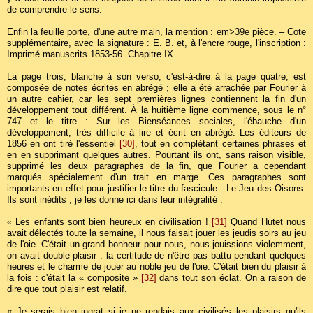
de comprendre le sens.
Enfin la feuille porte, d'une autre main, la mention : em>39e pièce. – Cote
supplémentaire, avec la signature : E. B. et, à l'encre rouge, l'inscription :
Imprimé manuscrits 1853-56. Chapitre IX.
La page trois, blanche à son verso, c'est-à-dire à la page quatre, est
composée de notes écrites en abrégé ; elle a été arrachée par Fourier à
un autre cahier, car les sept premières lignes contiennent la fin d'un
développement tout différent. À la huitième ligne commence, sous le n°
747 et le titre : Sur les Bienséances sociales, l'ébauche d'un
développement, très difficile à lire et écrit en abrégé. Les éditeurs de
1856 en ont tiré l'essentiel
[30]
, tout en complétant certaines phrases et
en en supprimant quelques autres. Pourtant ils ont, sans raison visible,
supprimé les deux paragraphes de la fin, que Fourier a cependant
marqués spécialement d'un trait en marge. Ces paragraphes sont
importants en effet pour justifier le titre du fascicule : Le Jeu des Oisons.
Ils sont inédits ; je les donne ici dans leur intégralité :
« Les enfants sont bien heureux en civilisation !
[31]
Quand Hutet nous
avait délectés toute la semaine, il nous faisait jouer les jeudis soirs au jeu
de l'oie. C'était un grand bonheur pour nous, nous jouissions violemment,
on avait double plaisir : la certitude de n'être pas battu pendant quelques
heures et le charme de jouer au noble jeu de l'oie. C'était bien du plaisir à
la fois : c'était la « composite »
[32]
dans tout son éclat. On a raison de
dire que tout plaisir est relatif.
« Je serais bien ingrat si je ne rendais aux civilisés les plaisirs qu'ils