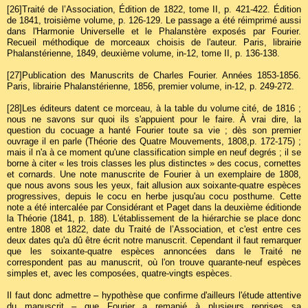
[26]
Traité de l’Association, Édition de 1822, tome II, p. 421-422. Édition
de 1841, troisième volume, p. 126-129. Le passage a été réimprimé aussi
dans l'Harmonie Universelle et le Phalanstère exposés par Fourier.
Recueil méthodique de morceaux choisis de l'auteur. Paris, librairie
Phalanstérienne, 1849, deuxième volume, in-12, tome II, p. 136-138.
[27]
Publication des Manuscrits de Charles Fourier. Années 1853-1856.
Paris, librairie Phalanstérienne, 1856, premier volume, in-12, p. 249-272.
[28]
Les éditeurs datent ce morceau, à la table du volume cité, de 1816 ;
nous ne savons sur quoi ils s'appuient pour le faire. À vrai dire, la
question du cocuage a hanté Fourier toute sa vie ; dès son premier
ouvrage il en parle (Théorie des Quatre Mouvements, 1808,p. 172-175) ;
mais il n'a à ce moment qu'une classification simple en neuf degrés ; il se
borne à citer « les trois classes les plus distinctes » des cocus, cornettes
et cornards. Une note manuscrite de Fourier à un exemplaire de 1808,
que nous avons sous les yeux, fait allusion aux soixante-quatre espèces
progressives, depuis le cocu en herbe jusqu'au cocu posthume. Cette
note a été intercalée par Considérant et Paget dans la deuxième éditionde
la Théorie (1841, p. 188). L'établissement de la hiérarchie se place donc
entre 1808 et 1822, date du Traité de l’Association, et c'est entre ces
deux dates qu'a dû être écrit notre manuscrit. Cependant il faut remarquer
que les soixante-quatre espèces annoncées dans le Traité ne
correspondent pas au manuscrit, où l'on trouve quarante-neuf espèces
simples et, avec les composées, quatre-vingts espèces.
Il faut donc admettre – hypothèse que confirme d'ailleurs l'étude attentive
du manuscrit – que Fourier a remanié à plusieurs reprises sa