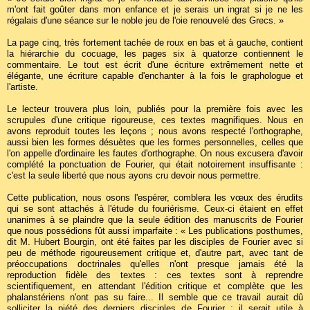
m'ont fait goûter dans mon enfance et je serais un ingrat si je ne les
régalais d'une séance sur le noble jeu de l'oie renouvelé des Grecs. »
La page cinq, très fortement tachée de roux en bas et à gauche, contient
la hiérarchie du cocuage, les pages six à quatorze contiennent le
commentaire. Le tout est écrit d'une écriture extrêmement nette et
élégante, une écriture capable d'enchanter à la fois le graphologue et
l'artiste.
Le lecteur trouvera plus loin, publiés pour la première fois avec les
scrupules d'une critique rigoureuse, ces textes magnifiques. Nous en
avons reproduit toutes les leçons ; nous avons respecté l'orthographe,
aussi bien les formes désuètes que les formes personnelles, celles que
l'on appelle d'ordinaire les fautes d'orthographe. On nous excusera d'avoir
complété la ponctuation de Fourier, qui était notoirement insuffisante :
c'est la seule liberté que nous ayons cru devoir nous permettre.
Cette publication, nous osons l'espérer, comblera les vœux des érudits
qui se sont attachés à l'étude du fouriérisme. Ceux-ci étaient en effet
unanimes à se plaindre que la seule édition des manuscrits de Fourier
que nous possédions fût aussi imparfaite : « Les publications posthumes,
dit M. Hubert Bourgin, ont été faites par les disciples de Fourier avec si
peu de méthode rigoureusement critique et, d'autre part, avec tant de
préoccupations doctrinales qu'elles n'ont presque jamais été la
reproduction fidèle des textes : ces textes sont à reprendre
scientifiquement, en attendant l'édition critique et complète que les
phalanstériens n'ont pas su faire... Il semble que ce travail aurait dû
solliciter la piété des derniers disciples de Fourier ; il serait utile à