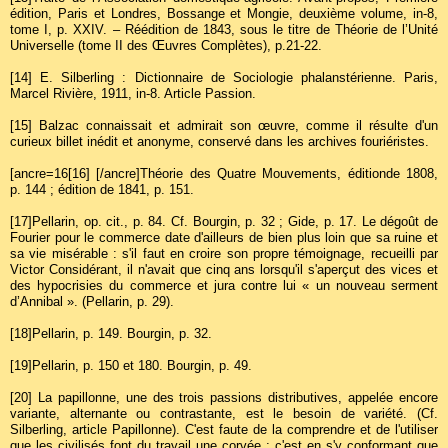
édition, Paris et Londres, Bossange et Mongie, deuxième volume, in-8,
tome I, p. XXIV. – Réédition de 1843, sous le titre de Théorie de l’Unité
Universelle (tome II des Œuvres Complètes), p.21-22.
[14]
E. Silberling : Dictionnaire de Sociologie phalanstérienne. Paris,
Marcel Rivière, 1911, in-8. Article Passion.
[15]
Balzac connaissait et admirait son œuvre, comme il résulte d'un
curieux billet inédit et anonyme, conservé dans les archives fouriéristes.
[ancre=16[16] [/ancre]Théorie des Quatre Mouvements, éditionde 1808,
p. 144 ; édition de 1841, p. 151.
[17]
Pellarin, op. cit., p. 84. Cf. Bourgin, p. 32 ; Gide, p. 17. Le dégoût de
Fourier pour le commerce date d'ailleurs de bien plus loin que sa ruine et
sa vie misérable : s'il faut en croire son propre témoignage, recueilli par
Victor Considérant, il n'avait que cinq ans lorsqu'il s'aperçut des vices et
des hypocrisies du commerce et jura contre lui « un nouveau serment
d’Annibal ». (Pellarin, p. 29).
[18]
Pellarin, p. 149. Bourgin, p. 32.
[19]
Pellarin, p. 150 et 180. Bourgin, p. 49.
[20]
La papillonne, une des trois passions distributives, appelée encore
variante, alternante ou contrastante, est le besoin de variété. (Cf.
Silberling, article Papillonne). C'est faute de la comprendre et de l'utiliser
que les civilisés font du travail une corvée ; c'est en s'y conformant que