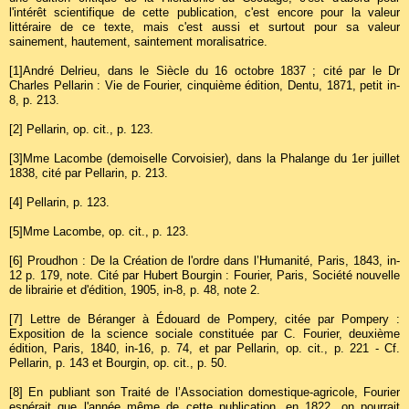
l'intérêt scientifique de cette publication, c'est encore pour la valeur
littéraire de ce texte, mais c'est aussi et surtout pour sa valeur
sainement, hautement, saintement moralisatrice.
[1]
André Delrieu, dans le Siècle du 16 octobre 1837 ; cité par le Dr
Charles Pellarin : Vie de Fourier, cinquième édition, Dentu, 1871, petit in-
8, p. 213.
[2]
Pellarin, op. cit., p. 123.
[3]
Mme Lacombe (demoiselle Corvoisier), dans la Phalange du 1er juillet
1838, cité par Pellarin, p. 213.
[4]
Pellarin, p. 123.
[5]
Mme Lacombe, op. cit., p. 123.
[6]
Proudhon : De la Création de l'ordre dans l’Humanité, Paris, 1843, in-
12 p. 179, note. Cité par Hubert Bourgin : Fourier, Paris, Société nouvelle
de librairie et d'édition, 1905, in-8, p. 48, note 2.
[7]
Lettre de Béranger à Édouard de Pompery, citée par Pompery :
Exposition de la science sociale constituée par C. Fourier, deuxième
édition, Paris, 1840, in-16, p. 74, et par Pellarin, op. cit., p. 221 - Cf.
Pellarin, p. 143 et Bourgin, op. cit., p. 50.
[8]
En publiant son Traité de l’Association domestique-agricole, Fourier
espérait que l'année même de cette publication, en 1822, on pourrait