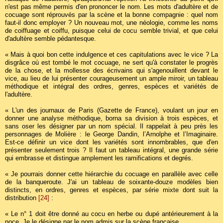
n'est pas même permis d'en prononcer le nom. Les mots d'adultère et de
cocuage sont réprouvés par la scène et la bonne compagnie : quel nom
faut-il donc employer ? Un nouveau mot, une néologie, comme les noms
de coiffuage et coiffu, puisque celui de cocu semble trivial, et que celui
d'adultère semble pédantesque.
« Mais à quoi bon cette indulgence et ces capitulations avec le vice ? La
disgrâce où est tombé le mot cocuage, ne sert qu'à constater le progrès
de la chose, et la mollesse des écrivains qui s'agenouillent devant le
vice, au lieu de lui présenter courageusement un ample miroir, un tableau
méthodique et intégral des ordres, genres, espèces et variétés de
l'adultère.
« L'un des journaux de Paris (Gazette de France), voulant un jour en
donner une analyse méthodique, borna sa division à trois espèces, et
sans oser les désigner par un nom spécial. Il rappelait à peu près les
personnages de Molière : le George Dandin, l’Arnolphe et l’Imaginaire.
Est-ce définir un vice dont les variétés sont innombrables, que d'en
présenter seulement trois ? Il faut un tableau intégral, une grande série
qui embrasse et distingue amplement les ramifications et degrés.
« Je pourrais donner cette hiérarchie du cocuage en parallèle avec celle
de la banqueroute. J'ai un tableau de soixante-douze modèles bien
distincts, en ordres, genres et espèces, par série mixte dont suit la
distribution
[24]
:
« Le n° 1 doit être donné au cocu en herbe ou dupé antérieurement à la
noce. Je le désigne par le nom admis sur la scène française,