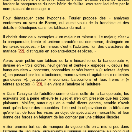
fardant la banqueroute du nom bénin de faillite, excusant l'adultère par le
nom plaisant de cocuage. »
Pour démasquer cette hypocrisie, Fourier propose des « analyses
conformes au vœu de Bacon, qui aurait voulu de la franchise et des
détails méthodiques dans les tableaux du mal. »
Il choisit donc deux exemples « en majeur et mineur ». Le majeur, c'est «
la banqueroute, trente et unième caractère du commerce, distinguée en
trente-six espèces. » Le mineur, c'est « l'adultère, l'un des caractères du
mariage
[22]
, distingués en soixante-douze espèces. »
Après avoir publié son tableau de la « hiérarchie de la banqueroute »,
divisée en « trois ordres, neuf genres et trente-six espèces », depuis les
banqueroutiers « innocents, honorables et séduisants » (« teintes légères
»), en passant par les « tacticiens, manœuvriers et agitateurs » (« teintes
grandioses »), jusqu'aux « sournois, barbouillons et faux frères » («
teintes abjectes »)
[23]
, il en vient à l'analyse le l'adultère.
« Dans l'analyse de l'adultère comme dans celle de la banqueroute, les
écrivains ont à peine effleuré le sujet et n'en ont présenté que les côtés
plaisants. Molière, auteur qui en a traité divers genres, semble n'avoir
écrit qu'en faveur des coupables. Telle est la dépravation de la littérature
qu'elle fait de tous les vices un objet de spéculation mercantile, et leur
donne des forces en feignant de les corriger par une critique illusoire.
« Son premier tort est de manquer de vigueur elle en a mis si peu dans
l'attaque de l'adultère, qu'aujourd'hui l'opinion l'a innocenté au point qu'il