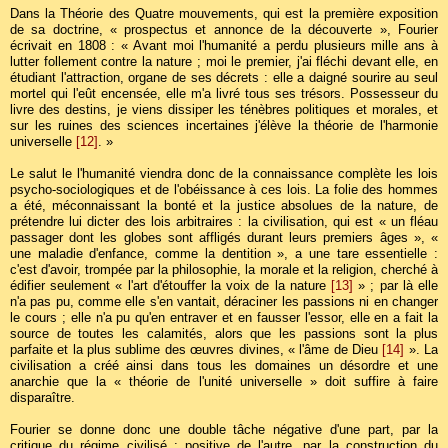
Dans la Théorie des Quatre mouvements, qui est la première exposition
de sa doctrine, « prospectus et annonce de la découverte », Fourier
écrivait en 1808 : « Avant moi l'humanité a perdu plusieurs mille ans à
lutter follement contre la nature ; moi le premier, j'ai fléchi devant elle, en
étudiant l'attraction, organe de ses décrets : elle a daigné sourire au seul
mortel qui l'eût encensée, elle m'a livré tous ses trésors. Possesseur du
livre des destins, je viens dissiper les ténèbres politiques et morales, et
sur les ruines des sciences incertaines j'élève la théorie de l'harmonie
universelle
[12]
. »
Le salut le l'humanité viendra donc de la connaissance complète les lois
psycho-sociologiques et de l'obéissance à ces lois. La folie des hommes
a été, méconnaissant la bonté et la justice absolues de la nature, de
prétendre lui dicter des lois arbitraires : la civilisation, qui est « un fléau
passager dont les globes sont affligés durant leurs premiers âges », «
une maladie d'enfance, comme la dentition », a une tare essentielle :
c'est d'avoir, trompée par la philosophie, la morale et la religion, cherché à
édifier seulement « l'art d'étouffer la voix de la nature
[13]
» ; par là elle
n'a pas pu, comme elle s'en vantait, déraciner les passions ni en changer
le cours ; elle n'a pu qu'en entraver et en fausser l'essor, elle en a fait la
source de toutes les calamités, alors que les passions sont la plus
parfaite et la plus sublime des œuvres divines, « l'âme de Dieu
[14]
». La
civilisation a créé ainsi dans tous les domaines un désordre et une
anarchie que la « théorie de l'unité universelle » doit suffire à faire
disparaître.
Fourier se donne donc une double tâche négative d'une part, par la
critique du régime civilisé ; positive de l'autre, par la construction du