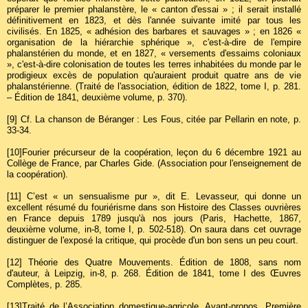
préparer le premier phalanstère, le « canton d'essai » ; il serait installé
définitivement en 1823, et dès l'année suivante imité par tous les
civilisés. En 1825, « adhésion des barbares et sauvages » ; en 1826 «
organisation de la hiérarchie sphérique », c'est-à-dire de l'empire
phalanstérien du monde, et en 1827, « versements d'essaims coloniaux
», c'est-à-dire colonisation de toutes les terres inhabitées du monde par le
prodigieux excès de population qu'auraient produit quatre ans de vie
phalanstérienne. (Traité de l'association, édition de 1822, tome I, p. 281.
– Édition de 1841, deuxième volume, p. 370).
[9]
Cf. La chanson de Béranger : Les Fous, citée par Pellarin en note, p.
33-34.
[10]
Fourier précurseur de la coopération, leçon du 6 décembre 1921 au
Collège de France, par Charles Gide. (Association pour l'enseignement de
la coopération).
[11]
C’est « un sensualisme pur », dit E. Levasseur, qui donne un
excellent résumé du fouriérisme dans son Histoire des Classes ouvrières
en France depuis 1789 jusqu'à nos jours (Paris, Hachette, 1867,
deuxième volume, in-8, tome I, p. 502-518). On saura dans cet ouvrage
distinguer de l'exposé la critique, qui procède d'un bon sens un peu court.
[12]
Théorie des Quatre Mouvements. Édition de 1808, sans nom
d'auteur, à Leipzig, in-8, p. 268. Édition de 1841, tome I des Œuvres
Complètes, p. 285.
[13]
Traité de l’Association domestique-agricole. Avant-propos, Première