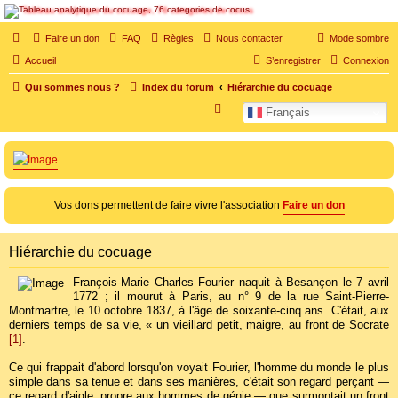
SOS cocu
Faire un don
FAQ
Règles
Nous contacter
Mode sombre
SOS cocu est une association loi 1901 dont l'objet est le soutien aux victimes d'adultère.
Accueil
S’enregistrer
Connexion
Pouvoir parler, se confier, recevoir un soutien moral pour traverser une situation
personnelle douloureuse
Qui sommes nous ?
Index du forum
Hiérarchie du cocuage
R
Français
e
c
h
e
Vos dons permettent de faire vivre l'association
Faire un don
r
c
Hiérarchie du cocuage
h
e
François-Marie Charles Fourier naquit à Besançon le 7 avril
1772 ; il mourut à Paris, au n° 9 de la rue Saint-Pierre-
r
Montmartre, le 10 octobre 1837, à l'âge de soixante-cinq ans. C'était, aux
derniers temps de sa vie, « un vieillard petit, maigre, au front de Socrate
[1]
.
Ce qui frappait d'abord lorsqu'on voyait Fourier, l'homme du monde le plus
simple dans sa tenue et dans ses manières, c'était son regard perçant —
ce regard d'aigle, propre aux hommes de génie — que surmontait un front