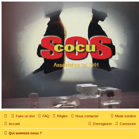
SOS cocu
SOS cocu est une association loi 1901 dont l'objet est le soutien aux victimes d'adultère.
Pouvoir parler, se confier, recevoir un soutien moral pour traverser une situation
personnelle douloureuse
Faire un don
FAQ
Règles
Nous contacter
Mode sombre
Accueil
S’enregistrer
Connexion
Qui sommes nous ?