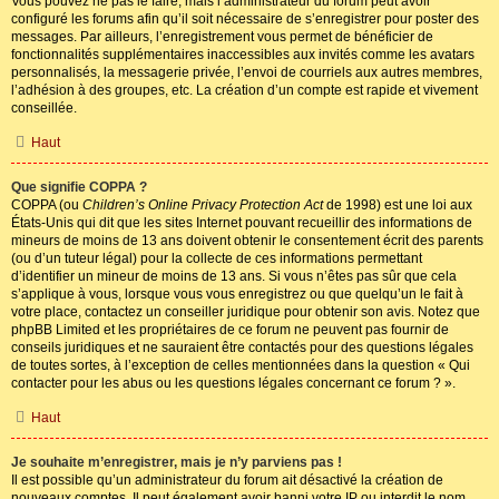
Vous pouvez ne pas le faire, mais l’administrateur du forum peut avoir
configuré les forums afin qu’il soit nécessaire de s’enregistrer pour poster des
messages. Par ailleurs, l’enregistrement vous permet de bénéficier de
fonctionnalités supplémentaires inaccessibles aux invités comme les avatars
personnalisés, la messagerie privée, l’envoi de courriels aux autres membres,
l’adhésion à des groupes, etc. La création d’un compte est rapide et vivement
conseillée.
Haut
Que signifie COPPA ?
COPPA (ou
Children’s Online Privacy Protection Act
de 1998) est une loi aux
États-Unis qui dit que les sites Internet pouvant recueillir des informations de
mineurs de moins de 13 ans doivent obtenir le consentement écrit des parents
(ou d’un tuteur légal) pour la collecte de ces informations permettant
d’identifier un mineur de moins de 13 ans. Si vous n’êtes pas sûr que cela
s’applique à vous, lorsque vous vous enregistrez ou que quelqu’un le fait à
votre place, contactez un conseiller juridique pour obtenir son avis. Notez que
phpBB Limited et les propriétaires de ce forum ne peuvent pas fournir de
conseils juridiques et ne sauraient être contactés pour des questions légales
de toutes sortes, à l’exception de celles mentionnées dans la question « Qui
contacter pour les abus ou les questions légales concernant ce forum ? ».
Haut
Je souhaite m’enregistrer, mais je n’y parviens pas !
Il est possible qu’un administrateur du forum ait désactivé la création de
nouveaux comptes. Il peut également avoir banni votre IP ou interdit le nom