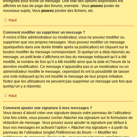
enregistré pour écrire un message. Une liste des options disponibles est
affichée en bas de page des forums, exemple : Vous
pouvez
poster de
nouveaux sujets, Vous
pouvez
joindre des fichiers, etc.
Haut
Comment modifier ou supprimer un message ?
À moins d’être administrateur ou modérateur, vous ne pouvez modifier ou
supprimer que vos propres messages. Vous pouvez modifier un message
(quelquefois dans une durée limitée après sa publication) en cliquant sur le
bouton
modifier
du message correspondant. Si quelqu’un a déjà répondu au
message, un petit texte s’affichera en bas du message indiquant qu’il a été
modifié, le nombre de fois qu’il a été modifié ainsi que la date et l’heure de la
dernière modification. Ce message n’apparaîtra pas si un modérateur ou un
administrateur modifie le message, cependant ils ont la possibilité de laisser
une note indiquant qu’ils ont modifié le message de leur propre initiative.
Notez que les utilisateurs ne peuvent pas supprimer un message une fois que
quelqu’un y a répondu.
Haut
Comment ajouter une signature à mes messages ?
Vous devez d’abord créer une signature depuis votre panneau de l’utilisateur.
Une fois créée, vous pouvez cocher
Attacher ma signature
sur le formulaire de
rédaction de message. Vous pouvez aussi ajouter la signature par défaut à
tous vos messages en activant l’option « Attacher ma signature » à partir du
panneau de l’utilisateur (onglet
Préférences du forum --> Modifier les