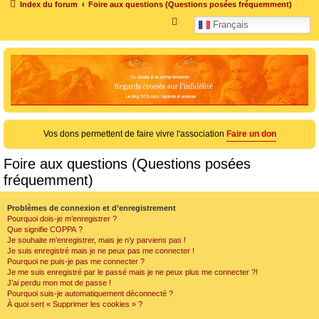
Index du forum
Foire aux questions (Questions posées fréquemment)
R
Français
e
c
h
e
r
c
Vos dons permettent de faire vivre l'association
Faire un don
h
e
Foire aux questions (Questions posées
r
fréquemment)
Problèmes de connexion et d’enregistrement
Pourquoi dois-je m’enregistrer ?
Que signifie COPPA ?
Je souhaite m’enregistrer, mais je n’y parviens pas !
Je suis enregistré mais je ne peux pas me connecter !
Pourquoi ne puis-je pas me connecter ?
Je me suis enregistré par le passé mais je ne peux plus me connecter ?!
J’ai perdu mon mot de passe !
Pourquoi suis-je automatiquement déconnecté ?
À quoi sert « Supprimer les cookies » ?