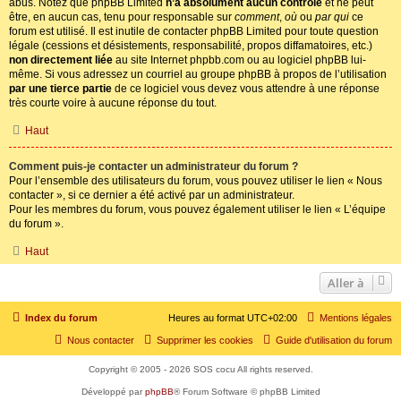
abus. Notez que phpBB Limited
n’a absolument aucun contrôle
et ne peut
être, en aucun cas, tenu pour responsable sur
comment
,
où
ou
par qui
ce
forum est utilisé. Il est inutile de contacter phpBB Limited pour toute question
légale (cessions et désistements, responsabilité, propos diffamatoires, etc.)
non directement liée
au site Internet phpbb.com ou au logiciel phpBB lui-
même. Si vous adressez un courriel au groupe phpBB à propos de l’utilisation
par une tierce partie
de ce logiciel vous devez vous attendre à une réponse
très courte voire à aucune réponse du tout.
Haut
Comment puis-je contacter un administrateur du forum ?
Pour l’ensemble des utilisateurs du forum, vous pouvez utiliser le lien « Nous
contacter », si ce dernier a été activé par un administrateur.
Pour les membres du forum, vous pouvez également utiliser le lien « L’équipe
du forum ».
Haut
Aller à
Index du forum
Heures au format
UTC+02:00
Mentions légales
Nous contacter
Supprimer les cookies
Guide d'utilisation du forum
Copyright © 2005 - 2026 SOS cocu All rights reserved.
Développé par
phpBB
® Forum Software © phpBB Limited