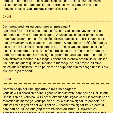
enregistré pour écrire un message. Une liste des options disponibles est
affichée en bas de page des forums, exemple : Vous
pouvez
poster de
nouveaux sujets, Vous
pouvez
joindre des fichiers, etc.
Haut
Comment modifier ou supprimer un message ?
À moins d’être administrateur ou modérateur, vous ne pouvez modifier ou
supprimer que vos propres messages. Vous pouvez modifier un message
(quelquefois dans une durée limitée après sa publication) en cliquant sur le
bouton
modifier
du message correspondant. Si quelqu’un a déjà répondu au
message, un petit texte s’affichera en bas du message indiquant qu’il a été
modifié, le nombre de fois qu’il a été modifié ainsi que la date et l’heure de la
dernière modification. Ce message n’apparaîtra pas si un modérateur ou un
administrateur modifie le message, cependant ils ont la possibilité de laisser
une note indiquant qu’ils ont modifié le message de leur propre initiative.
Notez que les utilisateurs ne peuvent pas supprimer un message une fois que
quelqu’un y a répondu.
Haut
Comment ajouter une signature à mes messages ?
Vous devez d’abord créer une signature depuis votre panneau de l’utilisateur.
Une fois créée, vous pouvez cocher
Attacher ma signature
sur le formulaire de
rédaction de message. Vous pouvez aussi ajouter la signature par défaut à
tous vos messages en activant l’option « Attacher ma signature » à partir du
panneau de l’utilisateur (onglet
Préférences du forum --> Modifier les