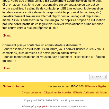
abus. Notez que phpBB Limited
n’a absolument aucun contrôle
et ne peut
être, en aucun cas, tenu pour responsable sur
comment
,
où
ou
par qui
ce
forum est utilisé. Il est inutile de contacter phpBB Limited pour toute question
légale (cessions et désistements, responsabilité, propos diffamatoires, etc.)
non directement liée
au site Internet phpbb.com ou au logiciel phpBB lui-
même. Si vous adressez un courriel au groupe phpBB à propos de l’utilisation
par une tierce partie
de ce logiciel vous devez vous attendre à une réponse
très courte voire à aucune réponse du tout.
Haut
Comment puis-je contacter un administrateur du forum ?
Pour l’ensemble des utilisateurs du forum, vous pouvez utiliser le lien « Nous
contacter », si ce dernier a été activé par un administrateur.
Pour les membres du forum, vous pouvez également utiliser le lien « L’équipe
du forum ».
Haut
Aller à
Index du forum
Heures au format
UTC+02:00
Mentions légales
Nous contacter
Supprimer les cookies
Guide d'utilisation du forum
Copyright © 2005 - 2026 SOS cocu All rights reserved.
Développé par
phpBB
® Forum Software © phpBB Limited