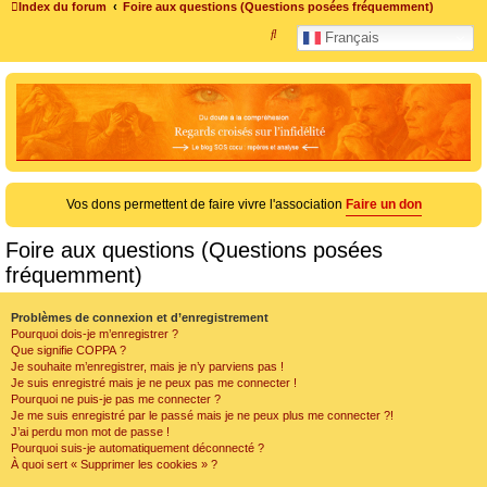
Index du forum
Foire aux questions (Questions posées fréquemment)
R
Français
e
c
h
e
r
c
Vos dons permettent de faire vivre l'association
Faire un don
h
e
Foire aux questions (Questions posées
r
fréquemment)
Problèmes de connexion et d’enregistrement
Pourquoi dois-je m’enregistrer ?
Que signifie COPPA ?
Je souhaite m’enregistrer, mais je n’y parviens pas !
Je suis enregistré mais je ne peux pas me connecter !
Pourquoi ne puis-je pas me connecter ?
Je me suis enregistré par le passé mais je ne peux plus me connecter ?!
J’ai perdu mon mot de passe !
Pourquoi suis-je automatiquement déconnecté ?
À quoi sert « Supprimer les cookies » ?