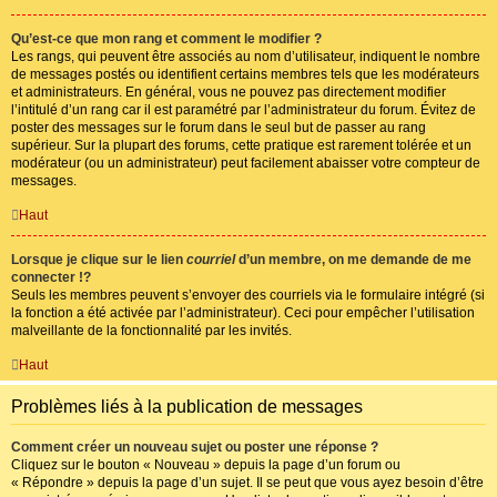
Qu’est-ce que mon rang et comment le modifier ?
Les rangs, qui peuvent être associés au nom d’utilisateur, indiquent le nombre
de messages postés ou identifient certains membres tels que les modérateurs
et administrateurs. En général, vous ne pouvez pas directement modifier
l’intitulé d’un rang car il est paramétré par l’administrateur du forum. Évitez de
poster des messages sur le forum dans le seul but de passer au rang
supérieur. Sur la plupart des forums, cette pratique est rarement tolérée et un
modérateur (ou un administrateur) peut facilement abaisser votre compteur de
messages.
Haut
Lorsque je clique sur le lien
courriel
d’un membre, on me demande de me
connecter !?
Seuls les membres peuvent s’envoyer des courriels via le formulaire intégré (si
la fonction a été activée par l’administrateur). Ceci pour empêcher l’utilisation
malveillante de la fonctionnalité par les invités.
Haut
Problèmes liés à la publication de messages
Comment créer un nouveau sujet ou poster une réponse ?
Cliquez sur le bouton « Nouveau » depuis la page d’un forum ou
« Répondre » depuis la page d’un sujet. Il se peut que vous ayez besoin d’être