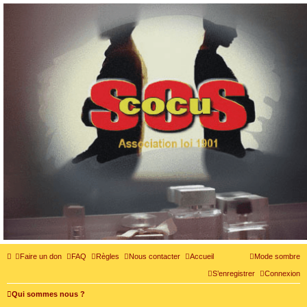
SOS cocu
SOS cocu est une association loi 1901 dont l'objet est le soutien aux victimes d'adultère.
Pouvoir parler, se confier, recevoir un soutien moral pour traverser une situation
personnelle douloureuse
Faire un don
FAQ
Règles
Nous contacter
Accueil
Mode sombre
S’enregistrer
Connexion
Qui sommes nous ?