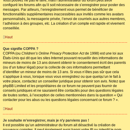
Vous pouvez ne pas le faire, mais l’administrateur du forum peut avoir
configuré les forums afin qu’il soit nécessaire de s’enregistrer pour poster des
messages. Par ailleurs, l’enregistrement vous permet de bénéficier de
fonctionnalités supplémentaires inaccessibles aux invités comme les avatars
personnalisés, la messagerie privée, l’envoi de courriels aux autres membres,
l’adhésion à des groupes, etc. La création d’un compte est rapide et vivement
conseillée.
Haut
Que signifie COPPA ?
COPPA (ou
Children’s Online Privacy Protection Act
de 1998) est une loi aux
États-Unis qui dit que les sites Internet pouvant recueillir des informations de
mineurs de moins de 13 ans doivent obtenir le consentement écrit des parents
(ou d’un tuteur légal) pour la collecte de ces informations permettant
d’identifier un mineur de moins de 13 ans. Si vous n’êtes pas sûr que cela
s’applique à vous, lorsque vous vous enregistrez ou que quelqu’un le fait à
votre place, contactez un conseiller juridique pour obtenir son avis. Notez que
phpBB Limited et les propriétaires de ce forum ne peuvent pas fournir de
conseils juridiques et ne sauraient être contactés pour des questions légales
de toutes sortes, à l’exception de celles mentionnées dans la question « Qui
contacter pour les abus ou les questions légales concernant ce forum ? ».
Haut
Je souhaite m’enregistrer, mais je n’y parviens pas !
Il est possible qu’un administrateur du forum ait désactivé la création de
nouveaux comptes. Il peut également avoir banni votre IP ou interdit le nom