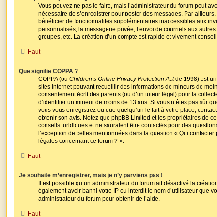
Vous pouvez ne pas le faire, mais l’administrateur du forum peut avoir
nécessaire de s’enregistrer pour poster des messages. Par ailleurs,
bénéficier de fonctionnalités supplémentaires inaccessibles aux inv
personnalisés, la messagerie privée, l’envoi de courriels aux autre
groupes, etc. La création d’un compte est rapide et vivement conseil
Haut
Que signifie COPPA ?
COPPA (ou
Children’s Online Privacy Protection Act
de 1998) est une
sites Internet pouvant recueillir des informations de mineurs de moi
consentement écrit des parents (ou d’un tuteur légal) pour la collec
d’identifier un mineur de moins de 13 ans. Si vous n’êtes pas sûr qu
vous vous enregistrez ou que quelqu’un le fait à votre place, contact
obtenir son avis. Notez que phpBB Limited et les propriétaires de c
conseils juridiques et ne sauraient être contactés pour des questions
l’exception de celles mentionnées dans la question « Qui contacter 
légales concernant ce forum ? ».
Haut
Je souhaite m’enregistrer, mais je n’y parviens pas !
Il est possible qu’un administrateur du forum ait désactivé la créati
également avoir banni votre IP ou interdit le nom d’utilisateur que v
administrateur du forum pour obtenir de l’aide.
Haut