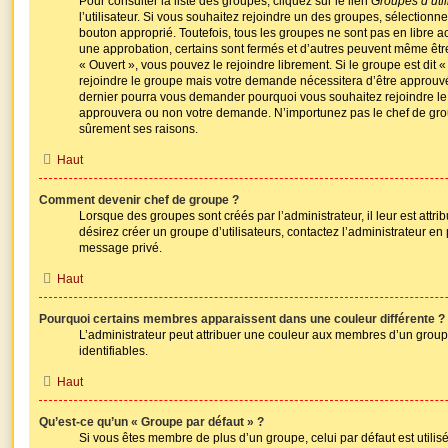
Pour consulter la liste des groupes, cliquez sur le lien
Groupes d’util
l’utilisateur. Si vous souhaitez rejoindre un des groupes, sélectionne
bouton approprié. Toutefois, tous les groupes ne sont pas en libre a
une approbation, certains sont fermés et d’autres peuvent même être
« Ouvert », vous pouvez le rejoindre librement. Si le groupe est dit
rejoindre le groupe mais votre demande nécessitera d’être approuv
dernier pourra vous demander pourquoi vous souhaitez rejoindre le g
approuvera ou non votre demande. N’importunez pas le chef de grou
sûrement ses raisons.
Haut
Comment devenir chef de groupe ?
Lorsque des groupes sont créés par l’administrateur, il leur est attr
désirez créer un groupe d’utilisateurs, contactez l’administrateur en
message privé.
Haut
Pourquoi certains membres apparaissent dans une couleur différente ?
L’administrateur peut attribuer une couleur aux membres d’un group
identifiables.
Haut
Qu’est-ce qu’un « Groupe par défaut » ?
Si vous êtes membre de plus d’un groupe, celui par défaut est utilisé