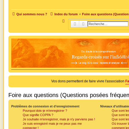
Qui sommes nous ?
Index du forum
Foire aux questions (Questio
R
Rechercher
Recherche avancée
e
c
h
e
r
c
h
e
Vos dons permettent de faire vivre l'association
Fa
r
Foire aux questions (Questions posées fréqu
Problèmes de connexion et d’enregistrement
Niveaux d’utilisate
Pourquoi dois-je m’enregistrer ?
Que sont les
Que signifie COPPA ?
Que sont le
Je souhaite m’enregistrer, mais je n’y parviens pas !
Que sont les
Je suis enregistré mais je ne peux pas me
Où trouver la
connecter !
comment les