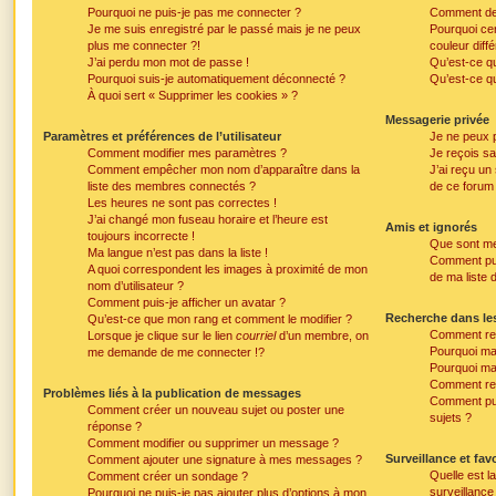
Pourquoi ne puis-je pas me connecter ?
Comment dev
Je me suis enregistré par le passé mais je ne peux
Pourquoi ce
plus me connecter ?!
couleur diff
J’ai perdu mon mot de passe !
Qu’est-ce qu
Pourquoi suis-je automatiquement déconnecté ?
Qu’est-ce qu
À quoi sert « Supprimer les cookies » ?
Messagerie privée
Paramètres et préférences de l’utilisateur
Je ne peux 
Comment modifier mes paramètres ?
Je reçois sa
Comment empêcher mon nom d’apparaître dans la
J’ai reçu un
liste des membres connectés ?
de ce forum 
Les heures ne sont pas correctes !
J’ai changé mon fuseau horaire et l’heure est
Amis et ignorés
toujours incorrecte !
Que sont mes
Ma langue n’est pas dans la liste !
Comment puis
A quoi correspondent les images à proximité de mon
de ma liste 
nom d’utilisateur ?
Comment puis-je afficher un avatar ?
Recherche dans le
Qu’est-ce que mon rang et comment le modifier ?
Comment rec
Lorsque je clique sur le lien
courriel
d’un membre, on
Pourquoi ma
me demande de me connecter !?
Pourquoi ma
Comment re
Problèmes liés à la publication de messages
Comment pui
Comment créer un nouveau sujet ou poster une
sujets ?
réponse ?
Comment modifier ou supprimer un message ?
Surveillance et fav
Comment ajouter une signature à mes messages ?
Quelle est la
Comment créer un sondage ?
surveillance
Pourquoi ne puis-je pas ajouter plus d’options à mon