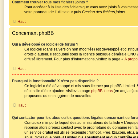
Comment trouver tous mes fichiers joints ?
Pour accéder à la liste des fichiers que vous avez joints à vos mes
votre panneau de l’utilisateur puis
Gestion des fichiers joints
.
Haut
Concernant phpBB
Qui a développé ce logiciel de forum ?
Ce logiciel (dans sa version non modifiée) est développé et distribu
droits d’auteur. Il est publié sous la licence publique générale GNU 
diffusé librement. Pour plus d’informations, visitez la page «
À propo
Haut
Pourquoi la fonctionnalité X n’est pas disponible ?
Ce logiciel a été développé et mis sous licence par phpBB Limited. 
nécessite d’être ajoutée, visitez la page
phpBB Ideas
(en anglais) o
proposées ou en suggérer de nouvelles.
Haut
Qui contacter pour les abus ou les questions légales concernant ce for
Contactez n’importe lequel des administrateurs de la liste « L’équip
réponse alors prenez contact avec le propriétaire du domaine (en f
un service gratuit est utilisé (exemple : Yahoo!, Free, f2s.com, etc.),
abus. Notez que phpBB Limited
n’a absolument aucun contrôle
et 