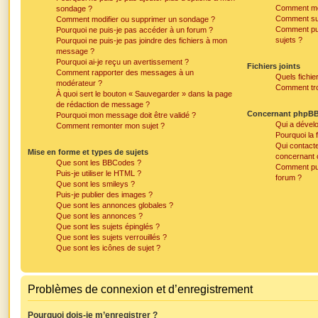
Comment mett
sondage ?
Comment sur
Comment modifier ou supprimer un sondage ?
Comment pui
Pourquoi ne puis-je pas accéder à un forum ?
sujets ?
Pourquoi ne puis-je pas joindre des fichiers à mon
message ?
Pourquoi ai-je reçu un avertissement ?
Fichiers joints
Comment rapporter des messages à un
Quels fichie
modérateur ?
Comment trou
À quoi sert le bouton « Sauvegarder » dans la page
de rédaction de message ?
Concernant phpB
Pourquoi mon message doit être validé ?
Qui a dévelo
Comment remonter mon sujet ?
Pourquoi la f
Qui contacte
Mise en forme et types de sujets
concernant 
Que sont les BBCodes ?
Comment pui
Puis-je utiliser le HTML ?
forum ?
Que sont les smileys ?
Puis-je publier des images ?
Que sont les annonces globales ?
Que sont les annonces ?
Que sont les sujets épinglés ?
Que sont les sujets verrouillés ?
Que sont les icônes de sujet ?
Problèmes de connexion et d’enregistrement
Pourquoi dois-je m’enregistrer ?