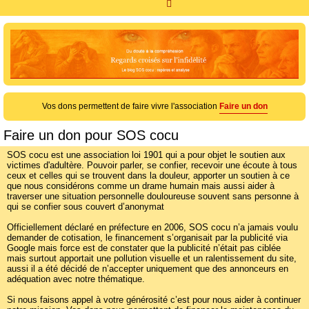
R
e
c
h
e
r
c
Vos dons permettent de faire vivre l'association
Faire un don
h
Faire un don pour SOS cocu
e
r
SOS cocu est une association loi 1901 qui a pour objet le soutien aux
victimes d'adultère. Pouvoir parler, se confier, recevoir une écoute à tous
ceux et celles qui se trouvent dans la douleur, apporter un soutien à ce
que nous considérons comme un drame humain mais aussi aider à
traverser une situation personnelle douloureuse souvent sans personne à
qui se confier sous couvert d’anonymat
Officiellement déclaré en préfecture en 2006, SOS cocu n’a jamais voulu
demander de cotisation, le financement s’organisait par la publicité via
Google mais force est de constater que la publicité n’était pas ciblée
mais surtout apportait une pollution visuelle et un ralentissement du site,
aussi il a été décidé de n’accepter uniquement que des annonceurs en
adéquation avec notre thématique.
Si nous faisons appel à votre générosité c’est pour nous aider à continuer