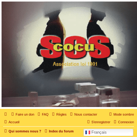
SOS cocu
SOS cocu est une association loi 1901 dont l'objet est le soutien aux victimes d'adultère.
Pouvoir parler, se confier, recevoir un soutien moral pour traverser une situation
personnelle douloureuse
Faire un don
FAQ
Règles
Nous contacter
Mode sombre
Accueil
S’enregistrer
Connexion
Qui sommes nous ?
Index du forum
Français