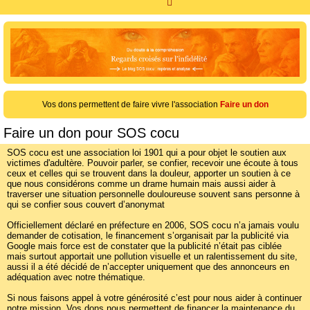
R
e
c
h
e
r
c
Vos dons permettent de faire vivre l'association
Faire un don
h
Faire un don pour SOS cocu
e
SOS cocu est une association loi 1901 qui a pour objet le soutien aux
r
victimes d'adultère. Pouvoir parler, se confier, recevoir une écoute à tous
ceux et celles qui se trouvent dans la douleur, apporter un soutien à ce
que nous considérons comme un drame humain mais aussi aider à
traverser une situation personnelle douloureuse souvent sans personne à
qui se confier sous couvert d’anonymat
Officiellement déclaré en préfecture en 2006, SOS cocu n’a jamais voulu
demander de cotisation, le financement s’organisait par la publicité via
Google mais force est de constater que la publicité n’était pas ciblée
mais surtout apportait une pollution visuelle et un ralentissement du site,
aussi il a été décidé de n’accepter uniquement que des annonceurs en
adéquation avec notre thématique.
Si nous faisons appel à votre générosité c’est pour nous aider à continuer
notre mission. Vos dons nous permettent de financer la maintenance du