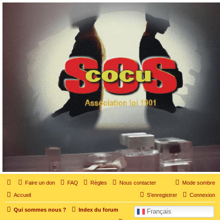
SOS cocu
SOS cocu est une association loi 1901 dont l'objet est le soutien aux victimes d'adultère.
Pouvoir parler, se confier, recevoir un soutien moral pour traverser une situation
personnelle douloureuse
Vers le contenu
Faire un don
FAQ
Règles
Nous contacter
Mode sombre
Accueil
S’enregistrer
Connexion
Qui sommes nous ?
Index du forum
Français