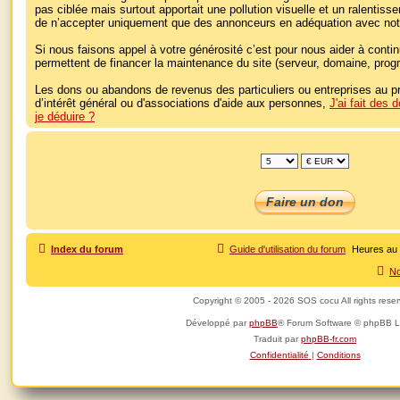
pas ciblée mais surtout apportait une pollution visuelle et un ralentisse
de n’accepter uniquement que des annonceurs en adéquation avec not
Si nous faisons appel à votre générosité c’est pour nous aider à cont
permettent de financer la maintenance du site (serveur, domaine, pro
Les dons ou abandons de revenus des particuliers ou entreprises au p
d’intérêt général ou d'associations d'aide aux personnes,
J'ai fait des
je déduire ?
Index du forum
Guide d'utilisation du forum
Heures au
No
Copyright © 2005 - 2026 SOS cocu All rights rese
Développé par
phpBB
® Forum Software © phpBB L
Traduit par
phpBB-fr.com
Confidentialité
|
Conditions