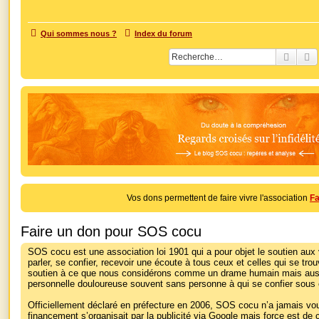
Qui sommes nous ?
Index du forum
Reche
R
Vos dons permettent de faire vivre l'association
Fa
Faire un don pour SOS cocu
SOS cocu est une association loi 1901 qui a pour objet le soutien aux 
parler, se confier, recevoir une écoute à tous ceux et celles qui se tro
soutien à ce que nous considérons comme un drame humain mais aussi 
personnelle douloureuse souvent sans personne à qui se confier sous
Officiellement déclaré en préfecture en 2006, SOS cocu n’a jamais vou
financement s’organisait par la publicité via Google mais force est de co