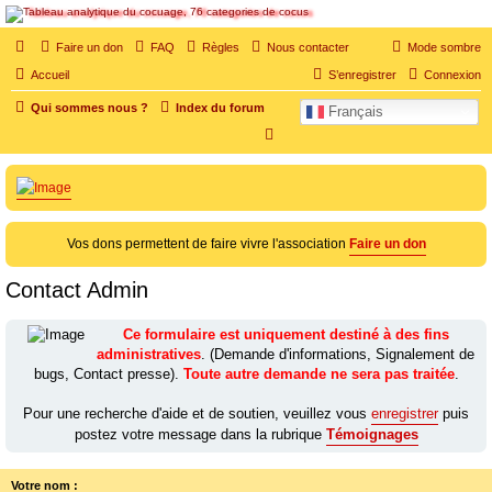
SOS cocu
Faire un don
FAQ
Règles
Nous contacter
Mode sombre
SOS cocu est une association loi 1901 dont l'objet est le soutien aux victimes d'adultère.
Accueil
S’enregistrer
Connexion
Pouvoir parler, se confier, recevoir un soutien moral pour traverser une situation
personnelle douloureuse
Qui sommes nous ?
Index du forum
Français
R
e
c
h
e
Vos dons permettent de faire vivre l'association
Faire un don
r
Contact Admin
c
h
Ce formulaire est uniquement destiné à des fins
e
administratives
. (Demande d'informations, Signalement de
r
bugs, Contact presse).
Toute autre demande ne sera pas traitée
.
Pour une recherche d'aide et de soutien, veuillez vous
enregistrer
puis
postez votre message dans la rubrique
Témoignages
Votre nom :