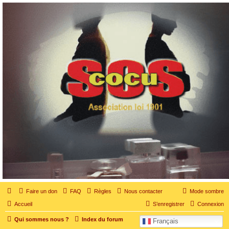
SOS cocu
SOS cocu est une association loi 1901 dont l'objet est le soutien aux victimes d'adultère.
Pouvoir parler, se confier, recevoir un soutien moral pour traverser une situation
personnelle douloureuse
Faire un don
FAQ
Règles
Nous contacter
Mode sombre
Accueil
S’enregistrer
Connexion
Qui sommes nous ?
Index du forum
Français