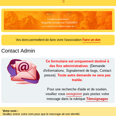
R
e
c
h
e
r
c
Vos dons permettent de faire vivre l'association
Faire un don
h
Contact Admin
e
r
Ce formulaire est uniquement destiné à
des fins administratives
. (Demande
d'informations, Signalement de bugs, Contact
presse).
Toute autre demande ne sera pas
traitée
.
Pour une recherche d'aide et de soutien,
veuillez vous
enregistrer
puis postez votre
message dans la rubrique
Témoignages
Votre nom :
Veuillez entrer votre nom pour que le message ait une identité.