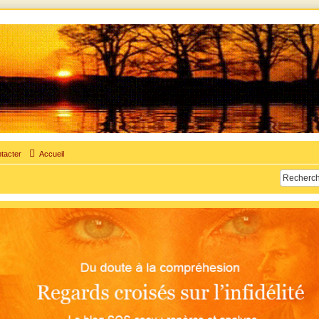
times d'adultère. Pouvoir parler, se confier, recevoir un soutien moral pour traverser une sit
tacter
Accueil