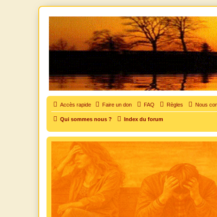
SOS cocu
SOS cocu est une association loi 1901 dont l'objet est le soutien aux vic
Accès rapide
Faire un don
FAQ
Règles
Nous con
Qui sommes nous ?
Index du forum