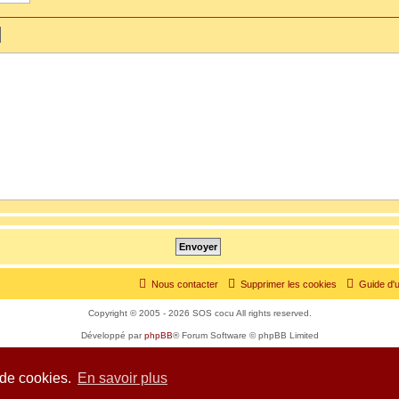
Nous contacter
Supprimer les cookies
Guide d'u
Copyright © 2005 - 2026 SOS cocu All rights reserved.
Développé par
phpBB
® Forum Software © phpBB Limited
Traduit par
phpBB-fr.com
Confidentialité
|
Conditions
 de cookies.
En savoir plus