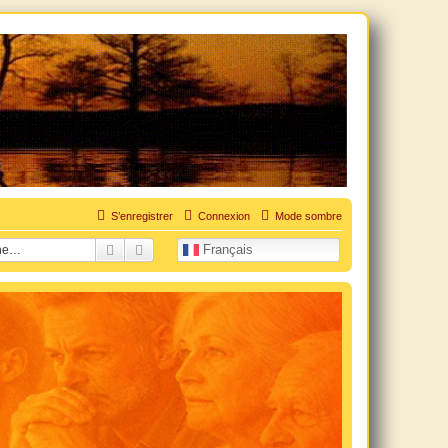
uation personnelle douloureuse
S’enregistrer
Connexion
Mode sombre
Rechercher
Recherche avancée
Français