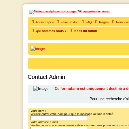
SOS cocu
Accès rapide
Faire un don
FAQ
Règles
Nous con
SOS cocu est une association loi 1901 dont l'objet est le soutien aux vic
Qui sommes nous ?
Index du forum
Vers le contenu
Contact Admin
Ce formulaire est uniquement destiné à de
Pour une recherche d'ai
Votre nom :
Veuillez entrer votre nom pour que le message ait une identité.
Votre adresse e-mail :
Veuillez saisir une adresse e-mail valide afin que nous puissions vous cont