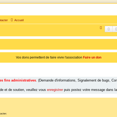
tacter
Accueil
times d'adultère. Pouvoir parler, se confier, recevoir un soutien moral pour traverser une sit
R
Rec
e
c
h
e
Vos dons permettent de faire vivre l'association
Faire un don
r
c
h
e
s fins administratives
. (Demande d'informations, Signalement de bugs, Con
r
de et de soutien, veuillez vous
enregistrer
puis postez votre message dans la
acter.