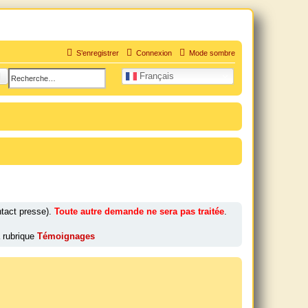
S’enregistrer
Connexion
Mode sombre
uation personnelle douloureuse
hercher
Recherche avancée
Français
tact presse).
Toute autre demande ne sera pas traitée
.
 rubrique
Témoignages