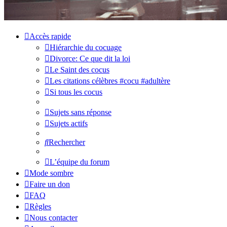
Accès rapide
Hiérarchie du cocuage
Divorce: Ce que dit la loi
Le Saint des cocus
Les citations célèbres #cocu #adultère
Si tous les cocus
Sujets sans réponse
Sujets actifs
Rechercher
L’équipe du forum
Mode sombre
Faire un don
FAQ
Règles
Nous contacter