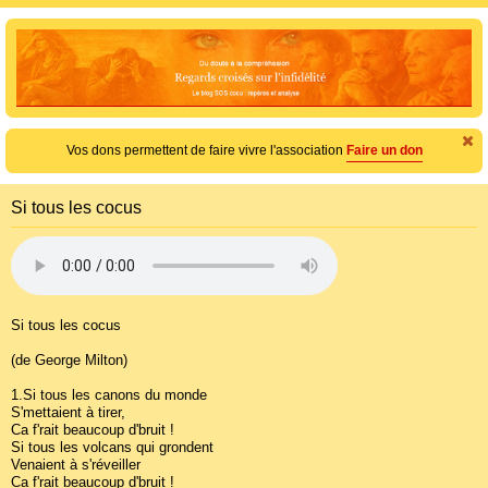
e
c
h
e
r
c
Vos dons permettent de faire vivre l'association
Faire un don
h
e
Si tous les cocus
r
Si tous les cocus
(de George Milton)
1.Si tous les canons du monde
S'mettaient à tirer,
Ca f'rait beaucoup d'bruit !
Si tous les volcans qui grondent
Venaient à s'réveiller
Ca f'rait beaucoup d'bruit !