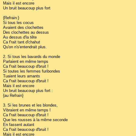
Mais il est encore
Un bruit beaucoup plus fort
{Refrain:}
Si tous les cocus
Avaient des clochettes
Des clochettes au dessus
Au dessus d'la tête
Ca f'rait tant d'chahut
Qu'on n's'entendrait plus.
2. Si tous les bavards du monde
Parlaient en même temps
Ca f'rait beaucoup d'bruit !
Si toutes les femmes furibondes
Tuaient leurs amants
Ca f'rait beaucoup d'bruit !
Mais il est encore
Un bruit beaucoup plus fort :
{au Refrain}
3. Si les brunes et les blondes,
Vibraient en même temps !
Ca f'rait beaucoup d'bruit !
Que les rousses à la même seconde
En fassent autant
Ca f'rait beaucoup d'bruit !
Mais il est encore