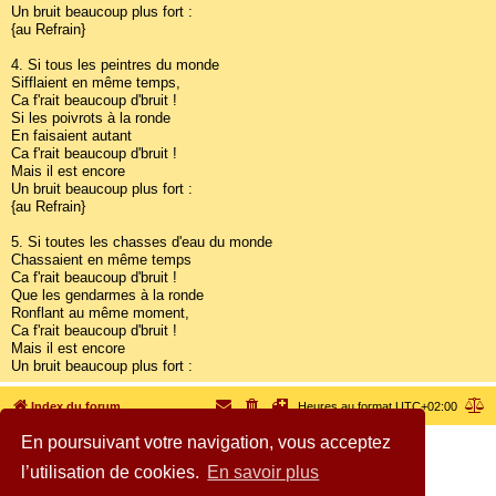
Un bruit beaucoup plus fort :
{au Refrain}
4. Si tous les peintres du monde
Sifflaient en même temps,
Ca f'rait beaucoup d'bruit !
Si les poivrots à la ronde
En faisaient autant
Ca f'rait beaucoup d'bruit !
Mais il est encore
Un bruit beaucoup plus fort :
{au Refrain}
5. Si toutes les chasses d'eau du monde
Chassaient en même temps
Ca f'rait beaucoup d'bruit !
Que les gendarmes à la ronde
Ronflant au même moment,
Ca f'rait beaucoup d'bruit !
Mais il est encore
Un bruit beaucoup plus fort :
Index du forum
Heures au format
UTC+02:00
En poursuivant votre navigation, vous acceptez
Copyright © 2005 - 2026 SOS cocu All rights reserved.
l’utilisation de cookies.
En savoir plus
Développé par
phpBB
® Forum Software © phpBB Limited
Traduit par
phpBB-fr.com