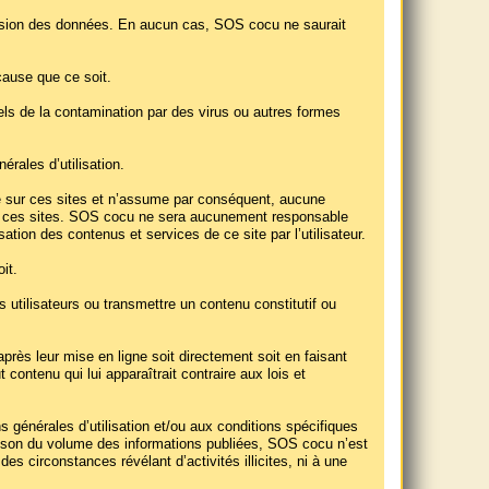
smission des données. En aucun cas, SOS cocu ne saurait
cause que ce soit.
iels de la contamination par des virus ou autres formes
érales d’utilisation.
le sur ces sites et n’assume par conséquent, aucune
ir de ces sites. SOS cocu ne sera aucunement responsable
sation des contenus et services de ce site par l’utilisateur.
it.
 utilisateurs ou transmettre un contenu constitutif ou
près leur mise en ligne soit directement soit en faisant
contenu qui lui apparaîtrait contraire aux lois et
 générales d’utilisation et/ou aux conditions spécifiques
 raison du volume des informations publiées, SOS cocu n’est
es circonstances révélant d’activités illicites, ni à une