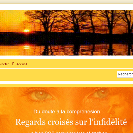
times d'adultère. Pouvoir parler, se confier, recevoir un soutien moral pour traverser une sit
tacter
Accueil