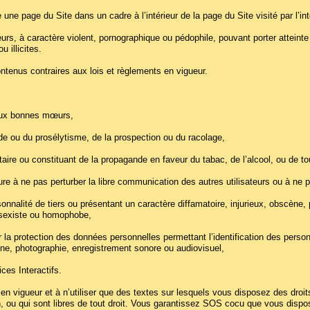
 une page du Site dans un cadre à l’intérieur de la page du Site visité par l’int
rs, à caractère violent, pornographique ou pédophile, pouvant porter atteinte
 illicites.
tenus contraires aux lois et règlements en vigueur.
u aux bonnes mœurs,
ande ou du prosélytisme, de la prospection ou du racolage,
taire ou constituant de la propagande en faveur du tabac, de l’alcool, ou de t
re à ne pas perturber la libre communication des autres utilisateurs ou à ne pa
nnalité de tiers ou présentant un caractère diffamatoire, injurieux, obscène, p
, sexiste ou homophobe,
sur la protection des données personnelles permettant l’identification des pe
one, photographie, enregistrement sonore ou audiovisuel,
es Interactifs.
 vigueur et à n’utiliser que des textes sur lesquels vous disposez des droits 
, ou qui sont libres de tout droit. Vous garantissez SOS cocu que vous dispo