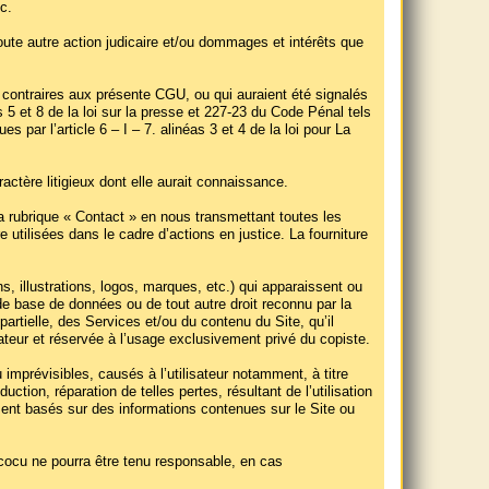
c.
oute autre action judicaire et/ou dommages et intérêts que
contraires aux présente CGU, ou qui auraient été signalés
 5 et 8 de la loi sur la presse et 227-23 du Code Pénal tels
 par l’article 6 – I – 7. alinéas 3 et 4 de la loi pour La
actère litigieux dont elle aurait connaissance.
la rubrique « Contact » en nous transmettant toutes les
e utilisées dans le cadre d’actions en justice. La fourniture
 illustrations, logos, marques, etc.) qui apparaissent ou
 de base de données ou de tout autre droit reconnu par la
 partielle, des Services et/ou du contenu du Site, qu’il
nateur et réservée à l’usage exclusivement privé du copiste.
imprévisibles, causés à l’utilisateur notamment, à titre
ction, réparation de telles pertes, résultant de l’utilisation
ment basés sur des informations contenues sur le Site ou
cocu ne pourra être tenu responsable, en cas