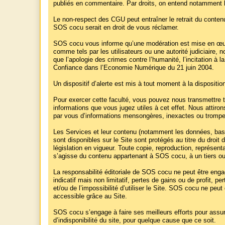
publiés en commentaire. Par droits, on entend notamment les
Le non-respect des CGU peut entraîner le retrait du contenu
SOS cocu serait en droit de vous réclamer.
SOS cocu vous informe qu’une modération est mise en œuvre
comme tels par les utilisateurs ou une autorité judiciaire, 
que l’apologie des crimes contre l’humanité, l’incitation à l
Confiance dans l’Economie Numérique du 21 juin 2004.
Un dispositif d’alerte est mis à tout moment à la dispositio
Pour exercer cette faculté, vous pouvez nous transmettre to
informations que vous jugez utiles à cet effet. Nous attirons
par vous d’informations mensongères, inexactes ou trompeu
Les Services et leur contenu (notamment les données, bases
sont disponibles sur le Site sont protégés au titre du droit
législation en vigueur. Toute copie, reproduction, représenta
s’agisse du contenu appartenant à SOS cocu, à un tiers ou à 
La responsabilité éditoriale de SOS cocu ne peut être engag
indicatif mais non limitatif, pertes de gains ou de profit, p
et/ou de l’impossibilité d’utiliser le Site. SOS cocu ne p
accessible grâce au Site.
SOS cocu s’engage à faire ses meilleurs efforts pour assu
d’indisponibilité du site, pour quelque cause que ce soit.