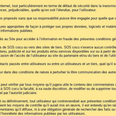
 l’Internet, tout particulièrement en terme de défaut de sécurité dans la tran
s, préjudiciables, quelle qu’en soit l’étendue, pour l’utilisateur.
s proposés sans que sa responsabilité puisse être engagée pour quelle que 
sures appropriées de façon à protéger ses propres données, logiciels et matér
 informations publiées.
ccès au Site pour accéder à l’information en fraude des présentes conditions gén
ires de SOS cocu ou vers des sites de tiers. SOS cocu n’exerce aucun contrô
contenu, publicité et sur les produits et/ou services disponibles sur ou à part
on de l’accès de l’utilisateur au site du partenaire et/ou du tiers et de l’utili
ts passés entre utilisateurs ou entre un utilisateurs et un tiers, quel qu’il so
eur dans des conditions de nature à perturber la libre communication des autres
peut vérifier par tous moyens qu’il jugera utile le contenu des commentaires a
à SOS cocu la faculté, à sa seule discrétion, de modifier ou de supprimer tout 
 par l’autorité judiciaire.
 définitivement, tout utilisateur qui contreviendrait aux présentes conditions
 soient les moyens de contrôle qu’il aurait mis en œuvre, il est entendu qu’en
ntaires qu’il diffuse, ni à une obligation générale de rechercher des faits ou d
 l’honnêteté des informations publiées par les utilisateurs.