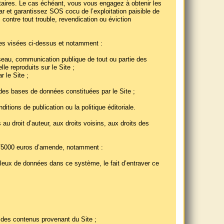
entaires. Le cas échéant, vous vous engagez à obtenir les
r et garantissez SOS cocu de l’exploitation paisible de
 contre tout trouble, revendication ou éviction
lles visées ci-dessus et notamment :
éseau, communication publique de tout ou partie des
le reproduits sur le Site ;
r le Site ;
 des bases de données constituées par le Site ;
itions de publication ou la politique éditoriale.
au droit d’auteur, aux droits voisins, aux droits des
t 75000 euros d’amende, notamment :
uleux de données dans ce système, le fait d’entraver ce
e des contenus provenant du Site ;