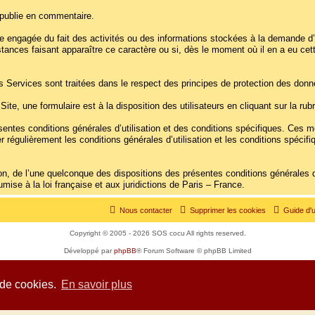
l publie en commentaire.
e engagée du fait des activités ou des informations stockées à la demande d’
nstances faisant apparaître ce caractère ou si, dès le moment où il en a eu ce
es Services sont traitées dans le respect des principes de protection des don
 Site, une formulaire est à la disposition des utilisateurs en cliquant sur la ru
es conditions générales d’utilisation et des conditions spécifiques. Ces modif
régulièrement les conditions générales d’utilisation et les conditions spécifi
tion, de l’une quelconque des dispositions des présentes conditions générales d’
umise à la loi française et aux juridictions de Paris – France.
Nous contacter
Supprimer les cookies
Guide d'u
Copyright © 2005 - 2026 SOS cocu All rights reserved.
Développé par
phpBB
® Forum Software © phpBB Limited
Traduit par
phpBB-fr.com
Confidentialité
|
Conditions
 de cookies.
En savoir plus