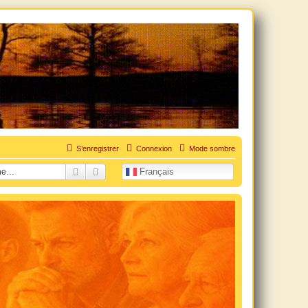
uation personnelle douloureuse
S’enregistrer
Connexion
Mode sombre
Rechercher
Recherche avancée
Français