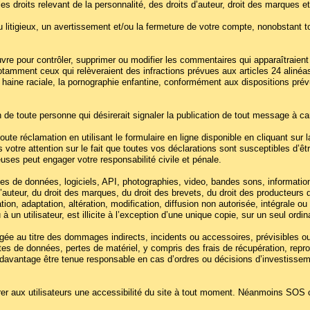
 droits relevant de la personnalité, des droits d’auteur, droit des marques et
 litigieux, un avertissement et/ou la fermeture de votre compte, nonobstant t
 pour contrôler, supprimer ou modifier les commentaires qui apparaîtraient 
notamment ceux qui relèveraient des infractions prévues aux articles 24 alinéas
a haine raciale, la pornographie enfantine, conformément aux dispositions prévues
n de toute personne qui désirerait signaler la publication de tout message à car
ute réclamation en utilisant le formulaire en ligne disponible en cliquant sur 
 votre attention sur le fait que toutes vos déclarations sont susceptibles d’êtr
ses peut engager votre responsabilité civile et pénale.
 de données, logiciels, API, photographies, video, bandes sons, informations,
 d’auteur, du droit des marques, du droit des brevets, du droit des producteurs
tion, adaptation, altération, modification, diffusion non autorisée, intégrale ou
un utilisateur, est illicite à l’exception d’une unique copie, sur un seul ordi
ée au titre des dommages indirects, incidents ou accessoires, prévisibles ou 
ertes de données, pertes de matériel, y compris des frais de récupération, reprodu
eut davantage être tenue responsable en cas d’ordres ou décisions d’investisse
rer aux utilisateurs une accessibilité du site à tout moment. Néanmoins SOS 