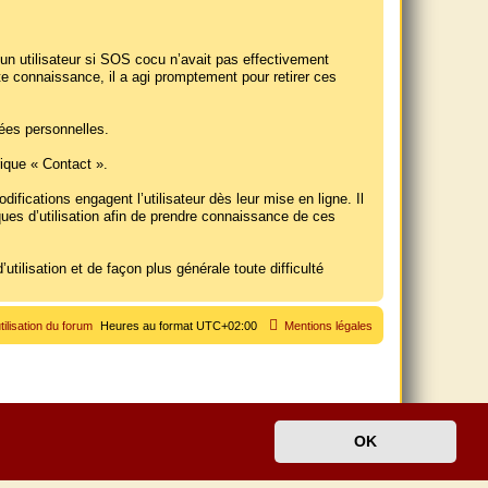
un utilisateur si SOS cocu n’avait pas effectivement
tte connaissance, il a agi promptement pour retirer ces
nées personnelles.
brique « Contact ».
ications engagent l’utilisateur dès leur mise en ligne. Il
ques d’utilisation afin de prendre connaissance de ces
utilisation et de façon plus générale toute difficulté
tilisation du forum
Heures au format
UTC+02:00
Mentions légales
OK