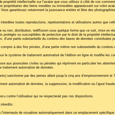
 de propriété intellectuelle sur l’avatar que vous utilisez à côté de vos comm
es propriétaires des biens meubles ou immeubles apparaissant sur votre avata
tie. Vous garantissez notamment la jouissance entière et libre des photographies
nterdites toutes reproductions, représentations et utilisations autres que ce
e ou non, distribution, rediffusion sous quelque forme que ce soit, mise en r
rotégés ou susceptibles de protection par le droit de la propriété intellectuel
ées, d’une partie substantielle du contenu des bases de données constituées pa
 y compris à des fins privées, d’une partie même non substantielle du contenu
sur le système de traitement automatisé de l’édition en ligne et modifie les cond
se aux poursuites civiles ou pénales qui répriment en particulier les atteintes 
e traitement automatisé de données.
ivants) sanctionne par des peines allant jusqu’à cinq ans d’emprisonnement e
ement automatisé de données, la suppression, la modification ou l’ajout fraud
 contre l’utilisateur qui ne respecterait pas ces dispositions.
nterdits :
nt à l’internaute de visualiser automatiquement dans un emplacement spécifiqu