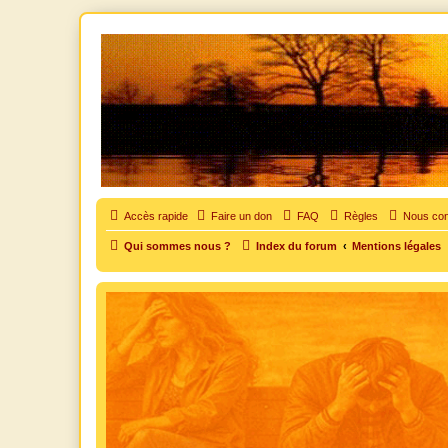
SOS cocu
SOS cocu est une association loi 1901 dont l'objet est le soutien aux vic
Accès rapide
Faire un don
FAQ
Règles
Nous con
Qui sommes nous ?
Index du forum
Mentions légales