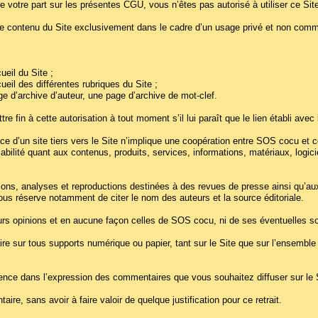
e votre part sur les présentes CGU, vous n’êtes pas autorisé à utiliser ce Sit
e contenu du Site exclusivement dans le cadre d’un usage privé et non commer
ueil du Site ;
ueil des différentes rubriques du Site ;
age d’archive d’auteur, une page d’archive de mot-clef.
 fin à cette autorisation à tout moment s’il lui paraît que le lien établi avec l
ce d’un site tiers vers le Site n’implique une coopération entre SOS cocu et c
ilité quant aux contenus, produits, services, informations, matériaux, logicie
ions, analyses et reproductions destinées à des revues de presse ainsi qu’aux 
 sous réserve notamment de citer le nom des auteurs et la source éditoriale.
urs opinions et en aucune façon celles de SOS cocu, ni de ses éventuelles so
aire sur tous supports numérique ou papier, tant sur le Site que sur l’ensemb
nce dans l’expression des commentaires que vous souhaitez diffuser sur le S
ire, sans avoir à faire valoir de quelque justification pour ce retrait.